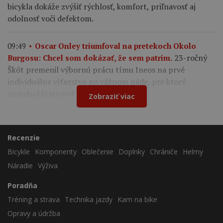
bicykla dokáže zvýšiť rýchlosť, komfort, priľnavosť aj
odolnosť voči defektom.
09:49
Oscar Onley triumfoval na pretekoch Okolo
23-ročný
Burgosu: Chcel som dokázať, že sem patrím.
Škót premenil výbornú prácu tímu Ineos na prvé
individuálne víťazstvo po vážnom páde, pre ktorý
nemohol štartovať na Tour de France.
Zobraziť viac
Recenzie
Bicykle
Komponenty
Oblečenie
Doplnky
Chrániče
Helmy
Náradie
Výživa
Poradňa
Tréning a strava
Technika jazdy
Kam na bike
Opravy a údržba