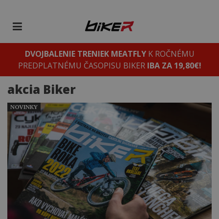
DVOJBALENIE TRENIEK MEATFLY
K ROČNÉMU
PREDPLATNÉMU ČASOPISU BIKER
IBA ZA 19,80€!
akcia Biker
NOVINKY