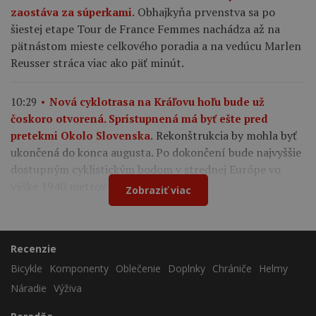
Obhajkyňa prvenstva sa po
zaostáva za súperkami.
šiestej etape Tour de France Femmes nachádza až na
pätnástom mieste celkového poradia a na vedúcu Marlen
Reusser stráca viac ako päť minút.
10:29
Nová cyklotrasa na Kráľovu hoľu bude už
čoskoro otvorená. Sprístupnená má byť ešte pred
Rekonštrukcia by mohla byť
pretekmi Okolo Slovenska.
ukončená do konca augusta. Po dokončení bude najvyššie
dostupným cyklistickým bodom v strednej Európe vo
výške 1940 metrov nad morom.
Zobraziť viac
Recenzie
Bicykle
Komponenty
Oblečenie
Doplnky
Chrániče
Helmy
Náradie
Výživa