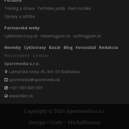
Poradňa
Tréning a strava
Technika jazdy
Kam na bike
Opravy a údržba
Partnerské weby
cyklisticke.trasy.sk
relaxmagazin.sk
surfmagazin.sk
Novinky
Cyklotrasy
Bazár
Blog
Fotosúťaž
Redakcia
Nezaradené
Cookies
Sportmedia s.r.o.
Lamačská cesta 45, 841 03 Bratislava
sportmedia@sportmedia.sk
+421 903 805 059
www.biker.sk
Copyright © 2026 Sportmedia s.r.o.
Design + Code = MichalRusina