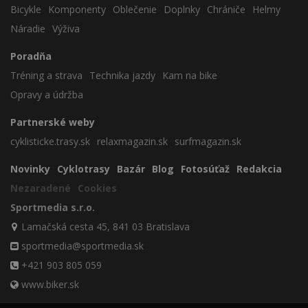
Bicykle
Komponenty
Oblečenie
Doplnky
Chrániče
Helmy
Náradie
Výživa
Poradňa
Tréning a strava
Technika jazdy
Kam na bike
Opravy a údržba
Partnerské weby
cyklisticke.trasy.sk
relaxmagazin.sk
surfmagazin.sk
Novinky
Cyklotrasy
Bazár
Blog
Fotosúťaž
Redakcia
Nezaradené
Cookies
Sportmedia s.r.o.
Lamačská cesta 45, 841 03 Bratislava
sportmedia@sportmedia.sk
+421 903 805 059
www.biker.sk