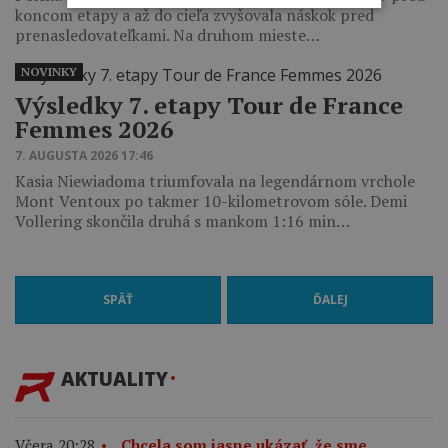
koncom etapy a až do cieľa zvyšovala náskok pred
prenasledovateľkami. Na druhom mieste…
NOVINKY
Výsledky 7. etapy Tour de France
Femmes 2026
7. AUGUSTA 2026 17:46
Kasia Niewiadoma triumfovala na legendárnom vrchole
Mont Ventoux po takmer 10-kilometrovom sóle. Demi
Vollering skončila druhá s mankom 1:16 min…
SPÄŤ
ĎALEJ
AKTUALITY
Včera 20:28
„Chcela som jasne ukázať, že sme