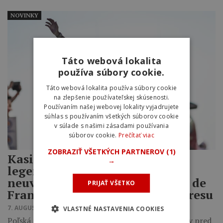
NOVINKY
Táto webová lokalita
používa súbory cookie.
Táto webová lokalita používa súbory cookie
na zlepšenie používateľskej skúsenosti.
Používaním našej webovej lokality vyjadrujete
súhlas s používaním všetkých súborov cookie
v súlade s našimi zásadami používania
súborov cookie.
Prečítať viac
ZOBRAZIŤ VŠETKÝCH PARTNEROV
(1)
Kasia Niewiadoma ovládla
→
legendárny Mont Ventoux. Po
neuveriteľnom výkone na Tour de
PRIJAŤ VŠETKO
France Femmes ide do žltého dresu
7. AUGUSTA 2026 18:00
VLASTNÉ NASTAVENIA COOKIES
Poľská pretekárka zaútočila necelých 10 kilometrov pred