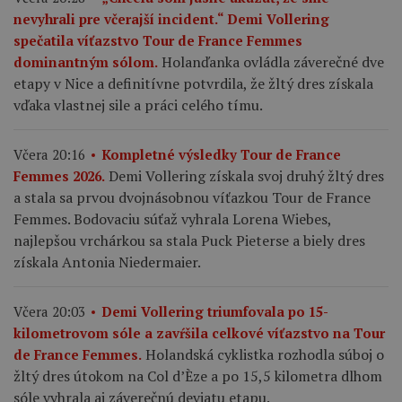
nevyhrali pre včerajší incident.“ Demi Vollering
spečatila víťazstvo Tour de France Femmes
Holanďanka ovládla záverečné dve
dominantným sólom.
etapy v Nice a definitívne potvrdila, že žltý dres získala
vďaka vlastnej sile a práci celého tímu.
Včera 20:16
Kompletné výsledky Tour de France
Demi Vollering získala svoj druhý žltý dres
Femmes 2026.
a stala sa prvou dvojnásobnou víťazkou Tour de France
Femmes. Bodovaciu súťaž vyhrala Lorena Wiebes,
najlepšou vrchárkou sa stala Puck Pieterse a biely dres
získala Antonia Niedermaier.
Včera 20:03
Demi Vollering triumfovala po 15-
kilometrovom sóle a zavŕšila celkové víťazstvo na Tour
Holandská cyklistka rozhodla súboj o
de France Femmes.
žltý dres útokom na Col d’Èze a po 15,5 kilometra dlhom
sóle vyhrala aj záverečnú deviatu etapu.