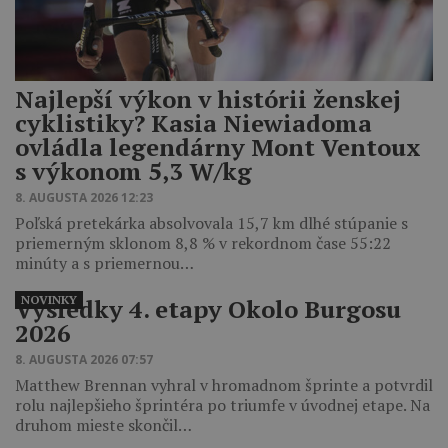
Najlepší výkon v histórii ženskej
cyklistiky? Kasia Niewiadoma
ovládla legendárny Mont Ventoux
s výkonom 5,3 W/kg
8. AUGUSTA 2026 12:23
Poľská pretekárka absolvovala 15,7 km dlhé stúpanie s
priemerným sklonom 8,8 % v rekordnom čase 55:22
minúty a s priemernou…
NOVINKY
Výsledky 4. etapy Okolo Burgosu
2026
8. AUGUSTA 2026 07:57
Matthew Brennan vyhral v hromadnom šprinte a potvrdil
rolu najlepšieho šprintéra po triumfe v úvodnej etape. Na
druhom mieste skončil…