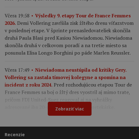
Včera 19:58
Výsledky 9. etapy Tour de France Femmes
Demi Vollering zavŕšila zisk žltého dresu víťazstvom
2026.
v poslednej etape. V šprinte prenasledovateliek skončila
druhá Paula Blasi pred Kasiou Niewiadomou. Niewiadoma
skončila druhá v celkovom poradí a na tretie miesto sa
posunula Elisa Longo Borghini po páde Marlen Reussler.
Včera 17:49
Niewiadoma neustúpila od kritiky Gery.
Vollering sa zastala tímovej kolegyne a spomína na
Pred rozhodujúcou etapou Tour de
incident z roku 2024.
France Femmes sa boj o žltý dres vyostril aj mimo trate,
pričom FDJ United-Suez reagoval aj na vyhrážky
adresované iba 20-ročnej francúzskej pretekárke.
Zobraziť viac
Recenzie