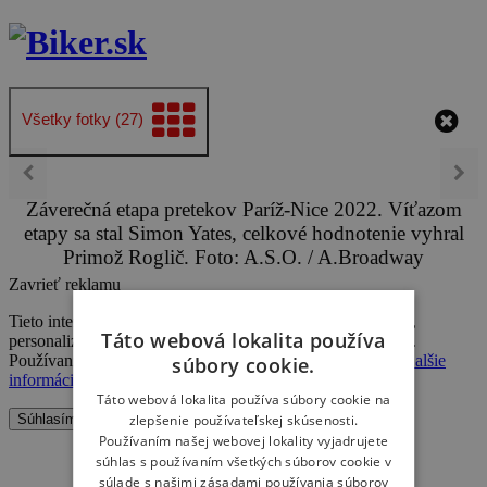
Všetky fotky (27)
Záverečná etapa pretekov Paríž-Nice 2022. Víťazom
etapy sa stal Simon Yates, celkové hodnotenie vyhral
Primož Roglič. Foto: A.S.O. / A.Broadway
Zavrieť reklamu
Tieto internetové stránky používajú k poskytovaniu služieb,
Táto webová lokalita používa
personalizácií reklám a analýze návštevnosti súbory cookie.
Používaním týchto internetových stránok s tým súhlasíte.
Ďalšie
súbory cookie.
informácie
Táto webová lokalita používa súbory cookie na
Súhlasím
zlepšenie používateľskej skúsenosti.
Používaním našej webovej lokality vyjadrujete
súhlas s používaním všetkých súborov cookie v
súlade s našimi zásadami používania súborov