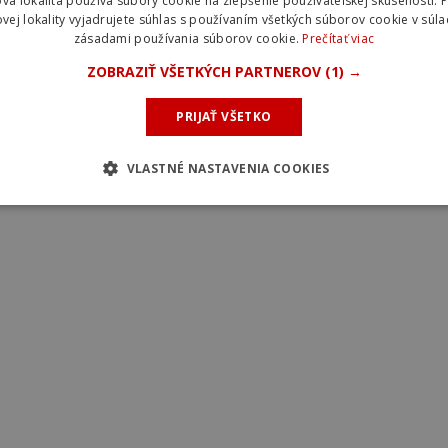
vá lokalita používa súbory cookie na zlepšenie používateľskej skúsenosti. 
vej lokality vyjadrujete súhlas s používaním všetkých súborov cookie v súla
zásadami používania súborov cookie.
Prečítať viac
ZOBRAZIŤ VŠETKÝCH PARTNEROV
(1) →
PRIJAŤ VŠETKO
VLASTNÉ NASTAVENIA COOKIES
stana v sezóne 2025. Foto: XDS Astana