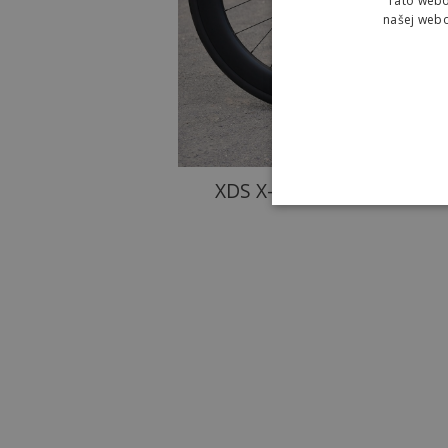
Táto webo
našej webo
XDS X-Lab AD9 tímu XDS A