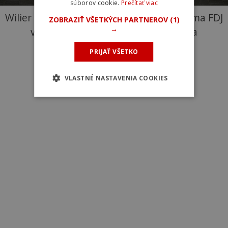
súborov cookie.
Prečítať viac
Wilier Triestina Filante SLR tímu Groupama FDJ
ZOBRAZIŤ VŠETKÝCH PARTNEROV
(1)
→
v sezóne 2025. Foto: Wilier Triestina
PRIJAŤ VŠETKO
VLASTNÉ NASTAVENIA COOKIES