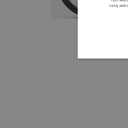
Táto webo
našej webo
Specializ