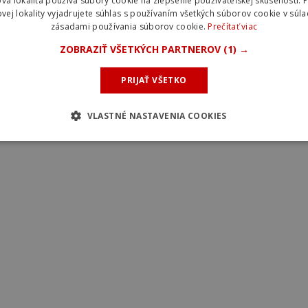
vá lokalita používa súbory cookie na zlepšenie používateľskej skúsenosti. 
vej lokality vyjadrujete súhlas s používaním všetkých súborov cookie v súla
zásadami používania súborov cookie.
Prečítať viac
ZOBRAZIŤ VŠETKÝCH PARTNEROV
(1) →
ed S-Works Roubaix SL8
PRIJAŤ VŠETKO
VLASTNÉ NASTAVENIA COOKIES