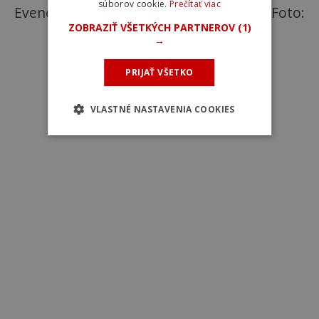
súborov cookie.
Prečítať viac
Evenepoela z Majstrovstiev sveta 2022. Foto:
ZOBRAZIŤ VŠETKÝCH PARTNEROV
(1)
Specialized
→
PRIJAŤ VŠETKO
VLASTNÉ NASTAVENIA COOKIES