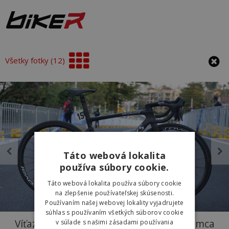
Všetky fotky (12)
Táto webová lokalita
používa súbory cookie.
Táto webová lokalita používa súbory cookie
na zlepšenie používateľskej skúsenosti.
Používaním našej webovej lokality vyjadrujete
súhlas s používaním všetkých súborov cookie
Víťazný bicykel S-Works Tarmac SL7 Remca
v súlade s našimi zásadami používania