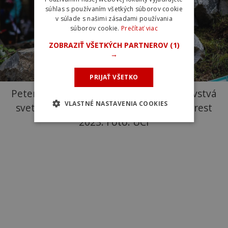
súhlas s používaním všetkých súborov cookie
v súlade s našimi zásadami používania
súborov cookie.
Prečítať viac
ZOBRAZIŤ VŠETKÝCH PARTNEROV
(1)
→
PRIJAŤ VŠETKO
Peter Sagan počas tréningu na Majstrovstvá
VLASTNÉ NASTAVENIA COOKIES
sveta v horskej cyklistike, Glentress Forest
2023. Foto: UCI