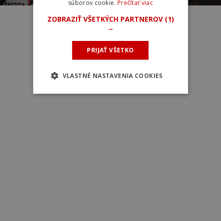
súborov cookie.
Prečítať viac
Miláno - Turín 2022
ZOBRAZIŤ VŠETKÝCH PARTNEROV
(1)
→
PRIJAŤ VŠETKO
VLASTNÉ NASTAVENIA COOKIES