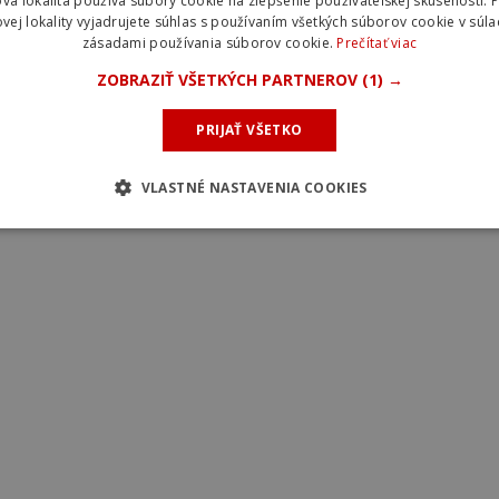
vá lokalita používa súbory cookie na zlepšenie používateľskej skúsenosti. 
vej lokality vyjadrujete súhlas s používaním všetkých súborov cookie v súla
zásadami používania súborov cookie.
Prečítať viac
ZOBRAZIŤ VŠETKÝCH PARTNEROV
(1) →
PRIJAŤ VŠETKO
hšia vidlica, nechýba jej nastavenie
VLASTNÉ NASTAVENIA COOKIES
resného tlmenia.