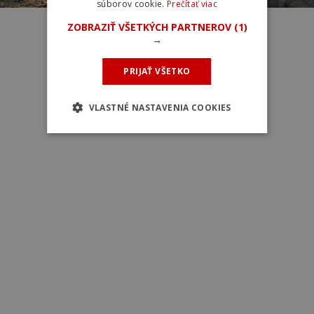
súborov cookie.
Prečítať viac
Foto: Red Bull Content Pool
ZOBRAZIŤ VŠETKÝCH PARTNEROV
(1)
→
PRIJAŤ VŠETKO
VLASTNÉ NASTAVENIA COOKIES