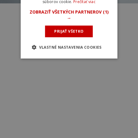
súborov cookie.
Prečítať viac
Specialized S-Works Torch
ZOBRAZIŤ VŠETKÝCH PARTNEROV
(1)
→
PRIJAŤ VŠETKO
VLASTNÉ NASTAVENIA COOKIES