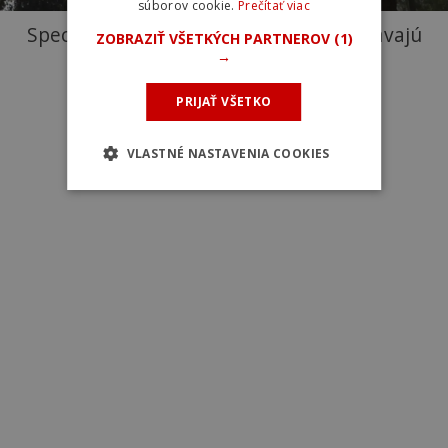
súborov cookie.
Prečítať viac
Specialized a Fjällräven sa spojili a vydávajú
ZOBRAZIŤ VŠETKÝCH PARTNEROV
(1)
→
spoločné oblečenie a tašky
PRIJAŤ VŠETKO
VLASTNÉ NASTAVENIA COOKIES