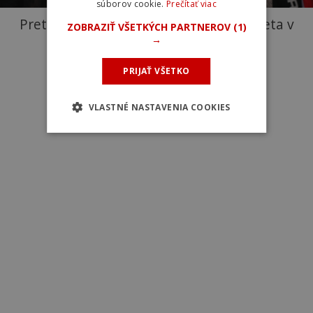
súborov cookie.
Prečítať viac
Preteky juniorov na Majstrovstvách sveta v
ZOBRAZIŤ VŠETKÝCH PARTNEROV
(1)
→
Glasgowe. Foto: Matej Červenka
PRIJAŤ VŠETKO
VLASTNÉ NASTAVENIA COOKIES