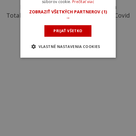
súborov cookie.
Prečítať viac
Prvý tréning Petra Sagana s tímom
ZOBRAZIŤ VŠETKÝCH PARTNEROV
(1)
TotalEnergies po prekonaní ochorenia Covid
→
-19.
PRIJAŤ VŠETKO
VLASTNÉ NASTAVENIA COOKIES