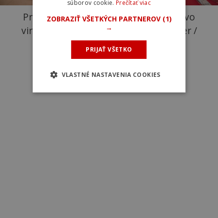
súborov cookie.
Prečítať viac
Premiérové majstrovstvá Slovenska vo
ZOBRAZIŤ VŠETKÝCH PARTNEROV
(1)
→
virtuálnej cyklistike. Foto: Ján Melicher /
Slovenský zväz cyklistiky
PRIJAŤ VŠETKO
VLASTNÉ NASTAVENIA COOKIES