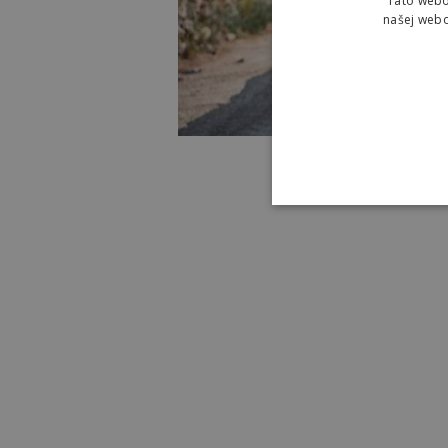
Táto webo
našej webo