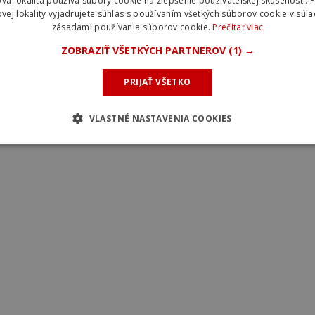
vá lokalita používa súbory cookie na zlepšenie používateľskej skúsenosti. 
vej lokality vyjadrujete súhlas s používaním všetkých súborov cookie v súla
zásadami používania súborov cookie.
Prečítať viac
ZOBRAZIŤ VŠETKÝCH PARTNEROV
(1) →
PRIJAŤ VŠETKO
VLASTNÉ NASTAVENIA COOKIES