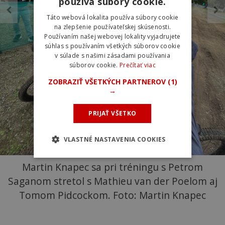
používa súbory cookie.
Táto webová lokalita používa súbory cookie
na zlepšenie používateľskej skúsenosti.
Používaním našej webovej lokality vyjadrujete
súhlas s používaním všetkých súborov cookie
v súlade s našimi zásadami používania
súborov cookie.
Prečítať viac
ZOBRAZIŤ VŠETKÝCH PARTNEROV
(1)
→
PRIJAŤ VŠETKO
VLASTNÉ NASTAVENIA COOKIES
Martin Knapec sa pri tréningu s Petrom
Saganom stretol s Mathieu van der Poelom aj
Tomom Pidcockom. Foto: Martin Knapec