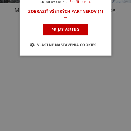
súborov cookie.
Prečítať viac
Majstrovstvá sveta v cestnej cyklistike,
ZOBRAZIŤ VŠETKÝCH PARTNEROV
(1)
→
Glasgow 2023. Foto: UCI
PRIJAŤ VŠETKO
VLASTNÉ NASTAVENIA COOKIES