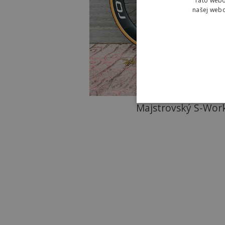
Táto webo
našej webo
Majstrovský S-Wor