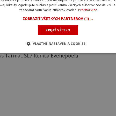
vá lokalita používa súbory cookie na zlepšenie používateľskej skúsenosti. 
vej lokality vyjadrujete súhlas s používaním všetkých súborov cookie v súla
zásadami používania súborov cookie.
Prečítať viac
ZOBRAZIŤ VŠETKÝCH PARTNEROV
(1) →
PRIJAŤ VŠETKO
VLASTNÉ NASTAVENIA COOKIES
ks Tarmac SL7 Remca Evenepoela