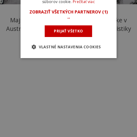
súborov cookie.
Prečítať viac
Slovenská reprezentácia U23 na
ZOBRAZIŤ VŠETKÝCH PARTNEROV
(1)
→
Majstrovstvách sveta v cestnej cyklistike v
Austrálii 2022. Foto: Slovenský zväz cyklistiky
PRIJAŤ VŠETKO
VLASTNÉ NASTAVENIA COOKIES