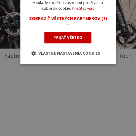
v súlade s našimi zásadami používania
súborov cookie.
Prečítať viac
ZOBRAZIŤ VŠETKÝCH PARTNEROV
(1)
→
PRIJAŤ VŠETKO
VLASTNÉ NASTAVENIA COOKIES
Factor Ostro V.A.M. tímu Israel – Premier Tech