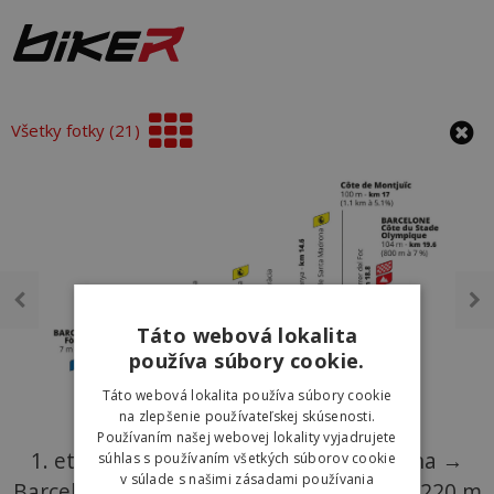
Všetky fotky (21)
Táto webová lokalita
používa súbory cookie.
Táto webová lokalita používa súbory cookie
na zlepšenie používateľskej skúsenosti.
Používaním našej webovej lokality vyjadrujete
1. etapa Tour de France 2026: Barcelona →
súhlas s používaním všetkých súborov cookie
v súlade s našimi zásadami používania
Barcelona | tímová časovka | 19,6 km | 220 m