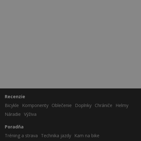
Recenzie
Bicykle
Komponenty
Oblečenie
Doplnky
Chrániče
Helmy
Náradie
Výživa
Poradňa
Tréning a strava
Technika jazdy
Kam na bike