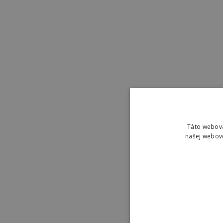
Táto webová
našej webove