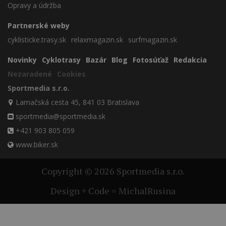
Opravy a údržba
Partnerské weby
cyklisticke.trasy.sk
relaxmagazin.sk
surfmagazin.sk
Novinky
Cyklotrasy
Bazár
Blog
Fotosúťaž
Redakcia
Nezaradené
Cookies
Sportmedia s.r.o.
Lamačská cesta 45, 841 03 Bratislava
sportmedia@sportmedia.sk
+421 903 805 059
www.biker.sk
Copyright © 2026 Sportmedia s.r.o.
Design + Code = MichalRusina