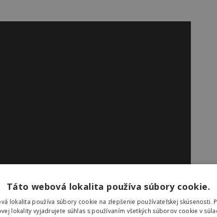
Táto webová lokalita používa súbory cookie.
vá lokalita používa súbory cookie na zlepšenie používateľskej skúsenosti. 
vej lokality vyjadrujete súhlas s používaním všetkých súborov cookie v súla