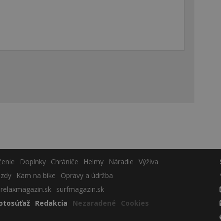
čenie
Doplnky
Chrániče
Helmy
Náradie
Výživa
azdy
Kam na bike
Opravy a údržba
relaxmagazin.sk
surfmagazin.sk
otosúťaž
Redakcia
Nezaradené
Cookies