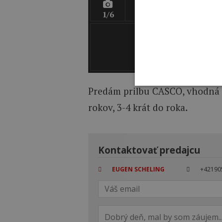
1/6
Predám prilbu CASCO, vhodná n
rokov, 3-4 krát do roka.
Kontaktovať predajcu
EUGEN SCHELING
+42190