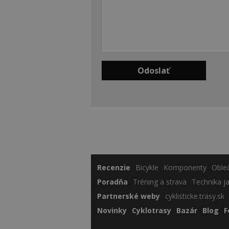
Recenzie
Bicykle
Komponenty
Oble
Poradňa
Tréning a strava
Technika j
Partnerské weby
cyklisticke.trasy.sk
Novinky
Cyklotrasy
Bazár
Blog
F