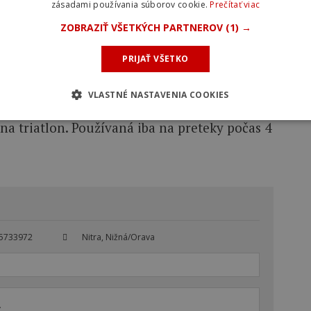
zásadami používania súborov cookie.
Prečítať viac
2/6
ZOBRAZIŤ VŠETKÝCH PARTNEROV
(1) →
PRIJAŤ VŠETKO
VLASTNÉ NASTAVENIA COOKIES
a triatlon. Používaná iba na preteky počas 4
5733972
Nitra, Nižná/Orava