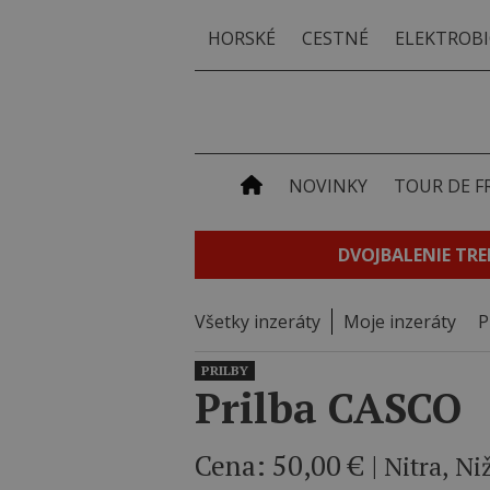
HORSKÉ
CESTNÉ
ELEKTROBI
NOVINKY
TOUR DE F
DVOJBALENIE TRE
Všetky inzeráty
Moje inzeráty
P
PRILBY
Prilba CASCO
Cena: 50,00
€ |
Nitra, N