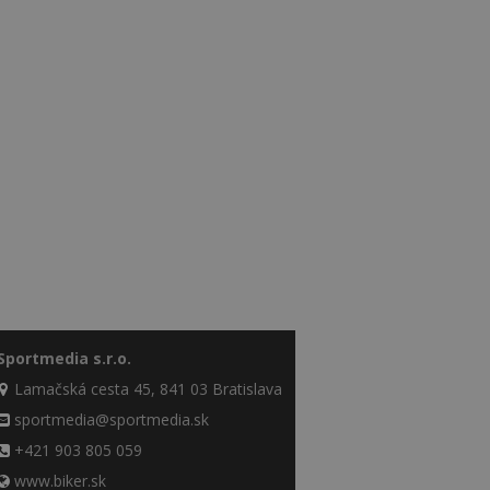
Sportmedia s.r.o.
Lamačská cesta 45, 841 03 Bratislava
sportmedia@sportmedia.sk
+421 903 805 059
www.biker.sk