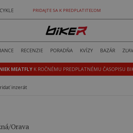
CYKLE
PRIDAJTE SA K PREDPLATITEĽOM
RANCE
RECENZIE
PORADŇA
KVÍZY
BAZÁR
ZĽA
NIEK MEATFLY
K ROČNÉMU PREDPLATNÉMU ČASOPISU BI
ridať inzerát
ižná/Orava