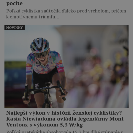
pocite
Poľská cyklistka zaútočila ďaleko pred vrcholom, pričom
k emotívnemu triumfu…
NOVINKY
Najlepší výkon v histórii ženskej cyklistiky?
Kasia Niewiadoma ovládla legendárny Mont
Ventoux s výkonom 5,3 W/kg
Poľská pretekárka absolvovala 15,7 km dlhé stúpanie s