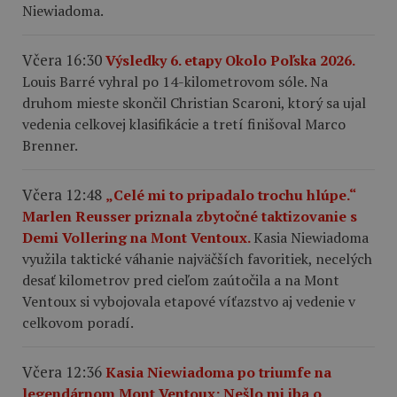
Niewiadoma.
Včera 16:30
Výsledky 6. etapy Okolo Poľska 2026.
Louis Barré vyhral po 14-kilometrovom sóle. Na
druhom mieste skončil Christian Scaroni, ktorý sa ujal
vedenia celkovej klasifikácie a tretí finišoval Marco
Brenner.
Včera 12:48
„Celé mi to pripadalo trochu hlúpe.“
Marlen Reusser priznala zbytočné taktizovanie s
Demi Vollering na Mont Ventoux.
Kasia Niewiadoma
využila taktické váhanie najväčších favoritiek, necelých
desať kilometrov pred cieľom zaútočila a na Mont
Ventoux si vybojovala etapové víťazstvo aj vedenie v
celkovom poradí.
Včera 12:36
Kasia Niewiadoma po triumfe na
legendárnom Mont Ventoux: Nešlo mi iba o