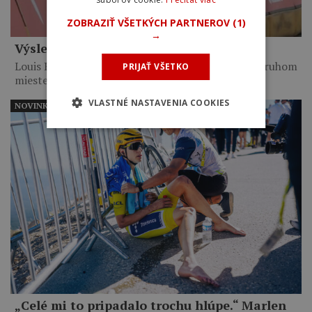
ZOBRAZIŤ VŠETKÝCH PARTNEROV
(1)
→
Výsledky 6. etapy Okolo Poľska 2026
Louis Barré vyhral po 14-kilometrovom sóle. Na druhom
PRIJAŤ VŠETKO
mieste skončil…
VLASTNÉ NASTAVENIA COOKIES
NOVINKY
„Celé mi to pripadalo trochu hlúpe.“ Marlen