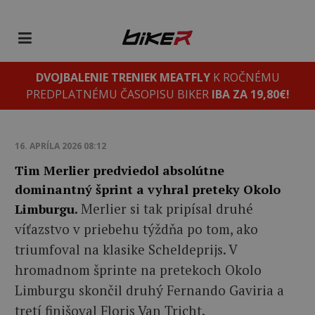
DVOJBALENIE TRENIEK MEATFLY
K ROČNÉMU
PREDPLATNÉMU ČASOPISU BIKER
IBA ZA 19,80€!
16. APRÍLA 2026 08:12
Tim Merlier predviedol absolútne
dominantný šprint a vyhral preteky Okolo
Merlier si tak pripísal druhé
Limburgu.
víťazstvo v priebehu týždňa po tom, ako
triumfoval na klasike Scheldeprijs. V
hromadnom šprinte na pretekoch Okolo
Limburgu skončil druhý Fernando Gaviria a
tretí finišoval Floris Van Tricht.