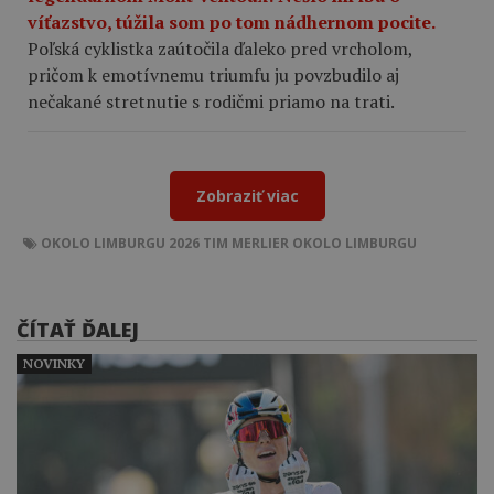
víťazstvo, túžila som po tom nádhernom pocite.
Poľská cyklistka zaútočila ďaleko pred vrcholom,
pričom k emotívnemu triumfu ju povzbudilo aj
nečakané stretnutie s rodičmi priamo na trati.
Zobraziť viac
OKOLO LIMBURGU 2026
TIM MERLIER
OKOLO LIMBURGU
ČÍTAŤ ĎALEJ
NOVINKY