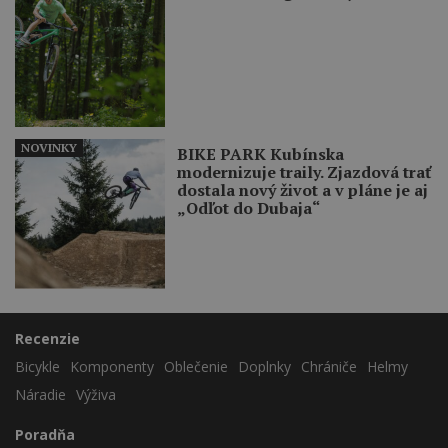
NOVINKY
BIKE PARK Kubínska
modernizuje traily. Zjazdová trať
dostala nový život a v pláne je aj
„Odľot do Dubaja“
Recenzie
Bicykle
Komponenty
Oblečenie
Doplnky
Chrániče
Helmy
Náradie
Výživa
Poradňa