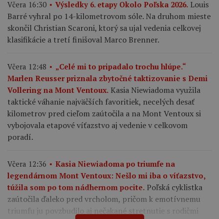
Louis
Včera 16:30
Výsledky 6. etapy Okolo Poľska 2026.
Barré vyhral po 14-kilometrovom sóle. Na druhom mieste
skončil Christian Scaroni, ktorý sa ujal vedenia celkovej
klasifikácie a tretí finišoval Marco Brenner.
Včera 12:48
„Celé mi to pripadalo trochu hlúpe.“
Marlen Reusser priznala zbytočné taktizovanie s Demi
Kasia Niewiadoma využila
Vollering na Mont Ventoux.
taktické váhanie najväčších favoritiek, necelých desať
kilometrov pred cieľom zaútočila a na Mont Ventoux si
vybojovala etapové víťazstvo aj vedenie v celkovom
poradí.
Včera 12:36
Kasia Niewiadoma po triumfe na
legendárnom Mont Ventoux: Nešlo mi iba o víťazstvo,
Poľská cyklistka
túžila som po tom nádhernom pocite.
zaútočila ďaleko pred vrcholom, pričom k emotívnemu
triumfu ju povzbudilo aj nečakané stretnutie s rodičmi