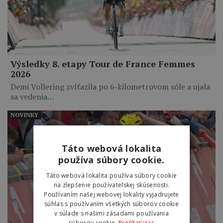
Výsledky 8. etapy Tour de France Femmes
2026
Demi Vollering zvíťazila po 6-kilometrovom sóle a ujala
sa vedenia…
NOVINKY
Táto webová lokalita
používa súbory cookie.
Táto webová lokalita používa súbory cookie
na zlepšenie používateľskej skúsenosti.
Používaním našej webovej lokality vyjadrujete
súhlas s používaním všetkých súborov cookie
v súlade s našimi zásadami používania
súborov cookie.
Prečítať viac