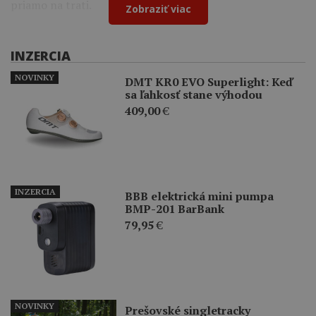
priamo na trati.
Zobraziť viac
INZERCIA
NOVINKY
DMT KR0 EVO Superlight: Keď
sa ľahkosť stane výhodou
409,00
€
INZERCIA
BBB elektrická mini pumpa
BMP-201 BarBank
79,95
€
NOVINKY
Prešovské singletracky