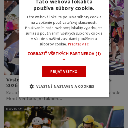
Táto webová lokalita
používa súbory cookie.
Táto webová lokalita používa súbory cookie
na zlepšenie používateľskej skúsenosti.
Používaním našej webovej lokality vyjadrujete
súhlas s používaním všetkých súborov cookie
v súlade s našimi zásadami používania
súborov cookie.
Prečítať viac
ZOBRAZIŤ VŠETKÝCH PARTNEROV
(1)
→
PRIJAŤ VŠETKO
Výsledky 7. etapy Tour de France Femmes
2026
VLASTNÉ NASTAVENIA COOKIES
Kasia Niewiadoma triumfovala na legendárnom vrchole
Mont Ventoux po takmer…
NOVINKY