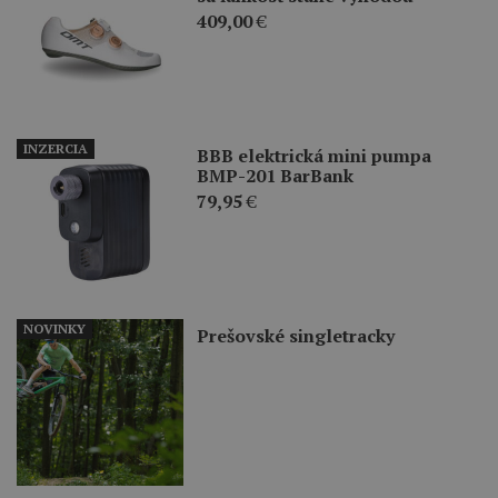
409,00
€
INZERCIA
BBB elektrická mini pumpa
BMP-201 BarBank
79,95
€
NOVINKY
Prešovské singletracky