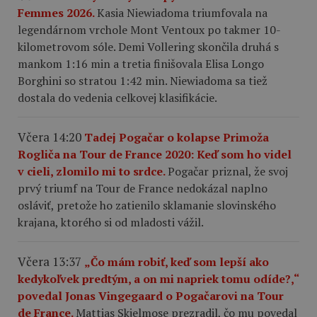
Femmes 2026.
Kasia Niewiadoma triumfovala na
legendárnom vrchole Mont Ventoux po takmer 10-
kilometrovom sóle. Demi Vollering skončila druhá s
mankom 1:16 min a tretia finišovala Elisa Longo
Borghini so stratou 1:42 min. Niewiadoma sa tiež
dostala do vedenia celkovej klasifikácie.
Včera 14:20
Tadej Pogačar o kolapse Primoža
Rogliča na Tour de France 2020: Keď som ho videl
v cieli, zlomilo mi to srdce.
Pogačar priznal, že svoj
prvý triumf na Tour de France nedokázal naplno
osláviť, pretože ho zatienilo sklamanie slovinského
krajana, ktorého si od mladosti vážil.
Včera 13:37
„Čo mám robiť, keď som lepší ako
kedykoľvek predtým, a on mi napriek tomu odíde?,“
povedal Jonas Vingegaard o Pogačarovi na Tour
de France.
Mattias Skjelmose prezradil, čo mu povedal