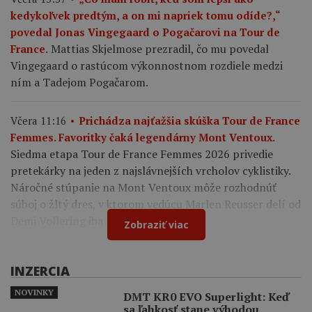
kedykoľvek predtým, a on mi napriek tomu odíde?,“
povedal Jonas Vingegaard o Pogačarovi na Tour de
Mattias Skjelmose prezradil, čo mu povedal
France.
Vingegaard o rastúcom výkonnostnom rozdiele medzi
ním a Tadejom Pogačarom.
Včera 11:16
Prichádza najťažšia skúška Tour de France
Femmes. Favoritky čaká legendárny Mont Ventoux.
Siedma etapa Tour de France Femmes 2026 privedie
pretekárky na jeden z najslávnejších vrcholov cyklistiky.
Náročné stúpanie na Mont Ventoux môže rozhodnúť
súboj o žltý dres, v ktorom vedúcu Marlen Reusser delí od
Demi Vollering iba 12 sekúnd.
Zobraziť viac
INZERCIA
NOVINKY
DMT KR0 EVO Superlight: Keď
sa ľahkosť stane výhodou