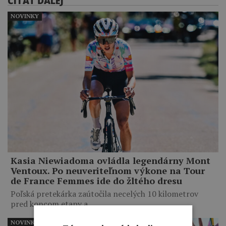
ČÍTAŤ ĎALEJ
NOVINKY
Kasia Niewiadoma ovládla legendárny Mont
Ventoux. Po neuveriteľnom výkone na Tour
de France Femmes ide do žltého dresu
Poľská pretekárka zaútočila necelých 10 kilometrov
pred koncom etapy a…
NOVINKY