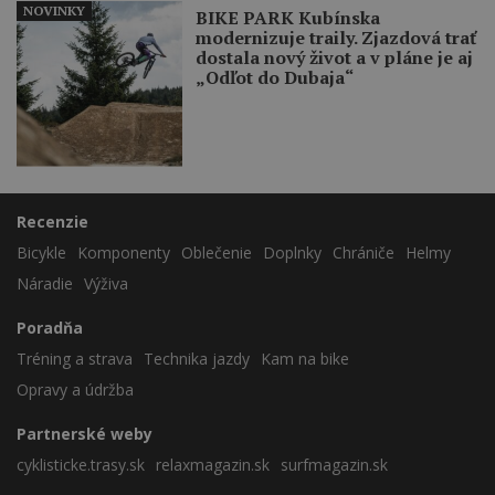
NOVINKY
BIKE PARK Kubínska
modernizuje traily. Zjazdová trať
dostala nový život a v pláne je aj
„Odľot do Dubaja“
Recenzie
Bicykle
Komponenty
Oblečenie
Doplnky
Chrániče
Helmy
Náradie
Výživa
Poradňa
Tréning a strava
Technika jazdy
Kam na bike
Opravy a údržba
Partnerské weby
cyklisticke.trasy.sk
relaxmagazin.sk
surfmagazin.sk