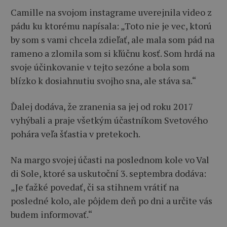
Camille na svojom instagrame uverejnila video z
pádu ku ktorému napísala: „Toto nie je vec, ktorú
by som s vami chcela zdieľať, ale mala som pád na
rameno a zlomila som si kľúčnu kosť. Som hrdá na
svoje účinkovanie v tejto sezóne a bola som
blízko k dosiahnutiu svojho sna, ale stáva sa.“
Ďalej dodáva, že zranenia sa jej od roku 2017
vyhýbali a praje všetkým účastníkom Svetového
pohára veľa šťastia v pretekoch.
Na margo svojej účasti na poslednom kole vo Val
di Sole, ktoré sa uskutoční 3. septembra dodáva:
„Je ťažké povedať, či sa stihnem vrátiť na
posledné kolo, ale pôjdem deň po dni a určite vás
budem informovať.“