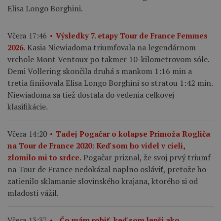
Elisa Longo Borghini.
Včera 17:46
Výsledky 7. etapy Tour de France Femmes
Kasia Niewiadoma triumfovala na legendárnom
2026.
vrchole Mont Ventoux po takmer 10-kilometrovom sóle.
Demi Vollering skončila druhá s mankom 1:16 min a
tretia finišovala Elisa Longo Borghini so stratou 1:42 min.
Niewiadoma sa tiež dostala do vedenia celkovej
klasifikácie.
Včera 14:20
Tadej Pogačar o kolapse Primoža Rogliča
na Tour de France 2020: Keď som ho videl v cieli,
Pogačar priznal, že svoj prvý triumf
zlomilo mi to srdce.
na Tour de France nedokázal naplno osláviť, pretože ho
zatienilo sklamanie slovinského krajana, ktorého si od
mladosti vážil.
Včera 13:37
„Čo mám robiť, keď som lepší ako