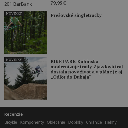
79,95
€
NOVINKY
Prešovské singletracky
NOVINKY
BIKE PARK Kubínska
modernizuje traily. Zjazdová trať
dostala nový život a v pláne je aj
„Odľot do Dubaja“
Recenzie
Bicykle
Komponenty
Oblečenie
Doplnky
Chrániče
Helmy