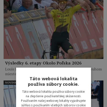
Výsledky 6. etapy Okolo Poľska 2026
Louis Barré vyhral po 14-kilometrovom sóle. Na druhom
mieste skončil…
Táto webová lokalita
NOVINKY
používa súbory cookie.
Táto webová lokalita používa súbory cookie
na zlepšenie používateľskej skúsenosti.
Používaním našej webovej lokality vyjadrujete
súhlas s používaním všetkých súborov cookie