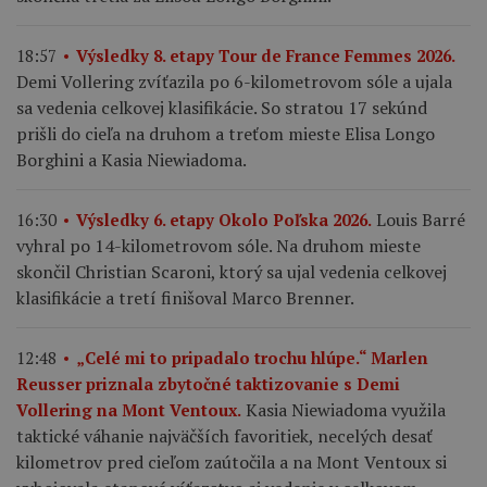
18:57
Výsledky 8. etapy Tour de France Femmes 2026.
Demi Vollering zvíťazila po 6-kilometrovom sóle a ujala
sa vedenia celkovej klasifikácie. So stratou 17 sekúnd
prišli do cieľa na druhom a treťom mieste Elisa Longo
Borghini a Kasia Niewiadoma.
Louis Barré
16:30
Výsledky 6. etapy Okolo Poľska 2026.
vyhral po 14-kilometrovom sóle. Na druhom mieste
skončil Christian Scaroni, ktorý sa ujal vedenia celkovej
klasifikácie a tretí finišoval Marco Brenner.
12:48
„Celé mi to pripadalo trochu hlúpe.“ Marlen
Reusser priznala zbytočné taktizovanie s Demi
Kasia Niewiadoma využila
Vollering na Mont Ventoux.
taktické váhanie najväčších favoritiek, necelých desať
kilometrov pred cieľom zaútočila a na Mont Ventoux si