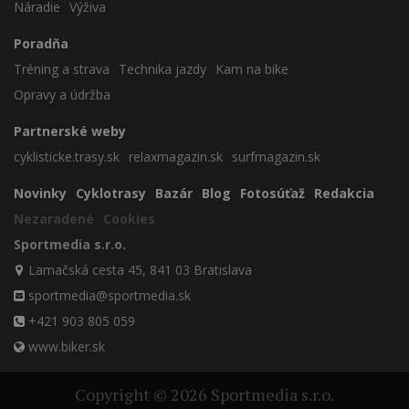
Náradie
Výživa
Poradňa
Tréning a strava
Technika jazdy
Kam na bike
Opravy a údržba
Partnerské weby
cyklisticke.trasy.sk
relaxmagazin.sk
surfmagazin.sk
Novinky
Cyklotrasy
Bazár
Blog
Fotosúťaž
Redakcia
Nezaradené
Cookies
Sportmedia s.r.o.
Lamačská cesta 45, 841 03 Bratislava
sportmedia@sportmedia.sk
+421 903 805 059
www.biker.sk
Copyright © 2026 Sportmedia s.r.o.