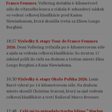
France Femmes.
Vollering dotiahla 6-kilometrové
sólo do víťazného konca a získala 8-sekundový náskok
vo vedení celkovej klasifikácie pred Kasiou
Niewiadomom, ktorá skončila tretia za Elisou Longo
Borghini.
18:57
Výsledky 8. etapy Tour de France Femmes
2026.
Demi Vollering zvíťazila po 6-kilometrovom sóle
a ujala sa vedenia celkovej klasifikácie. So stratou 17
sekúnd prišli do cieľa na druhom a treťom mieste Elisa
Longo Borghini a Kasia Niewiadoma.
16:30
Výsledky 6. etapy Okolo Poľska 2026.
Louis
Barré vyhral po 14-kilometrovom sóle. Na druhom
mieste skončil Christian Scaroni, ktorý sa ujal vedenia
celkovej klasifikácie a tretí finišoval Marco Brenner.
12:48
„Celé mi to pripadalo trochu hlúpe.“ Marlen