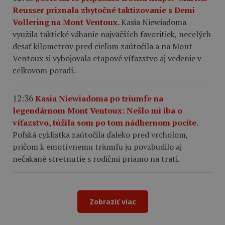
Reusser priznala zbytočné taktizovanie s Demi
Vollering na Mont Ventoux.
Kasia Niewiadoma
využila taktické váhanie najväčších favoritiek, necelých
desať kilometrov pred cieľom zaútočila a na Mont
Ventoux si vybojovala etapové víťazstvo aj vedenie v
celkovom poradí.
12:36
Kasia Niewiadoma po triumfe na
legendárnom Mont Ventoux: Nešlo mi iba o
víťazstvo, túžila som po tom nádhernom pocite.
Poľská cyklistka zaútočila ďaleko pred vrcholom,
pričom k emotívnemu triumfu ju povzbudilo aj
nečakané stretnutie s rodičmi priamo na trati.
Zobraziť viac