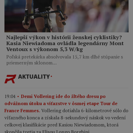
Najlepší výkon v histórii ženskej cyklistiky?
Kasia Niewiadoma ovládla legendárny Mont
Ventoux s výkonom 5,3 W/kg
Poľská pretekárka absolvovala 15,7 km dlhé stúpanie s
priemerným sklonom…
AKTUALITY
19:04
Demi Vollering ide do žltého dresu po
odvážnom útoku a víťazstve v ôsmej etape Tour de
Vollering dotiahla 6-kilometrové sólo do
France Femmes.
víťazného konca a získala 8-sekundový náskok vo vedení
celkovej klasifikácie pred Kasiou Niewiadomom, ktorá
skončila tretia za Elisou Longo Borghini.