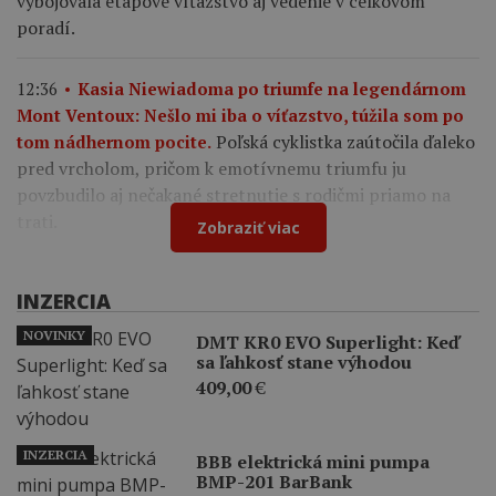
vybojovala etapové víťazstvo aj vedenie v celkovom
poradí.
12:36
Kasia Niewiadoma po triumfe na legendárnom
Mont Ventoux: Nešlo mi iba o víťazstvo, túžila som po
Poľská cyklistka zaútočila ďaleko
tom nádhernom pocite.
pred vrcholom, pričom k emotívnemu triumfu ju
povzbudilo aj nečakané stretnutie s rodičmi priamo na
trati.
Zobraziť viac
INZERCIA
NOVINKY
DMT KR0 EVO Superlight: Keď
sa ľahkosť stane výhodou
409,00
€
INZERCIA
BBB elektrická mini pumpa
BMP-201 BarBank