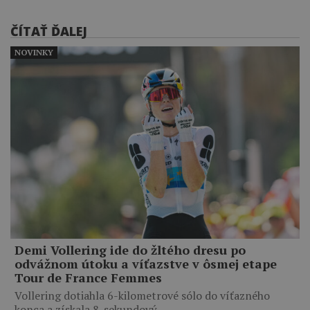
ČÍTAŤ ĎALEJ
NOVINKY
Demi Vollering ide do žltého dresu po
odvážnom útoku a víťazstve v ôsmej etape
Tour de France Femmes
Vollering dotiahla 6-kilometrové sólo do víťazného
konca a získala 8-sekundový…