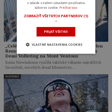
v súlade s našimi zásadami používania
súborov cookie.
Prečítať viac
ZOBRAZIŤ VŠETKÝCH PARTNEROV
(1)
→
PRIJAŤ VŠETKO
VLASTNÉ NASTAVENIA COOKIES
„Celé mi to pripadalo trochu hlúpe.“ Marlen
Reusser priznala zbytočné taktizovanie s
Demi Vollering na Mont Ventoux
Kasia Niewiadoma využila taktické váhanie najväčších
favoritiek, necelých desať kilometrov…
NOVINKY