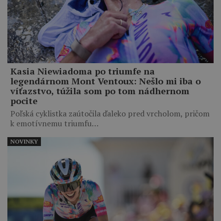
Kasia Niewiadoma po triumfe na
legendárnom Mont Ventoux: Nešlo mi iba o
víťazstvo, túžila som po tom nádhernom
pocite
Poľská cyklistka zaútočila ďaleko pred vrcholom, pričom
k emotívnemu triumfu…
NOVINKY