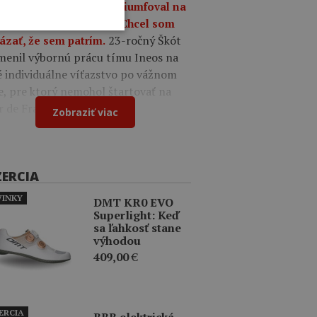
a 09:49
Oscar Onley triumfoval na
tekoch Okolo Burgosu: Chcel som
23-ročný Škót
ázať, že sem patrím.
menil výbornú prácu tímu Ineos na
é individuálne víťazstvo po vážnom
e, pre ktorý nemohol štartovať na
r de France.
Zobraziť viac
ZERCIA
INKY
DMT KR0 EVO
Superlight: Keď
sa ľahkosť stane
výhodou
409,00
€
ERCIA
BBB elektrická