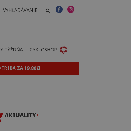
VY TÝŽDŇA
CYKLOSHOP
KER
IBA ZA 19,80€!
AKTUALITY