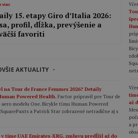
Včer
e viac
Tou
aily 15. etapy Giro d’Italia 2026:
špe
sa, profil, dĺžka, prevýšenie a
Hum
väčší favoriti
pri
limi
Bic
zdo
Squ
VŠIE AKTUALITY
netr
Včer
el na Tour de France Femmes 2026? Detaily
tím
u Human Powered Health.
Factor pripravil pre Tour de
až 
e aero modelu One. Bicykle tímu Human Powered
Mex
SquarePants a Patrick Star zobrazené netradične aj s
poča
a p
obsa
e v tíme UAE Emirates-XRG, zmluvu predĺžil až do