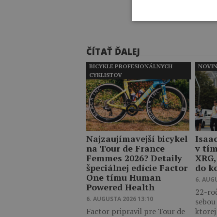
ČÍTAŤ ĎALEJ
BICYKLE PROFESIONÁLNYCH
NOVI
CYKLISTOV
Najzaujímavejší bicykel
Isaa
na Tour de France
v tí
Femmes 2026? Detaily
XRG,
špeciálnej edície Factor
do k
One tímu Human
6. AUG
Powered Health
22-ro
6. AUGUSTA 2026 13:10
sebou
Factor pripravil pre Tour de
ktore