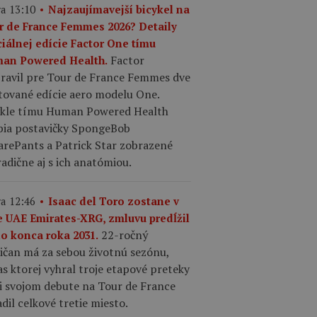
a 13:10
Najzaujímavejší bicykel na
r de France Femmes 2026? Detaily
ciálnej edície Factor One tímu
Factor
an Powered Health.
pravil pre Tour de France Femmes dve
tované edície aero modelu One.
ykle tímu Human Powered Health
bia postavičky SpongeBob
arePants a Patrick Star zobrazené
adične aj s ich anatómiou.
a 12:46
Isaac del Toro zostane v
e UAE Emirates-XRG, zmluvu predĺžil
22-ročný
do konca roka 2031.
ičan má za sebou životnú sezónu,
s ktorej vyhral troje etapové preteky
ri svojom debute na Tour de France
dil celkové tretie miesto.