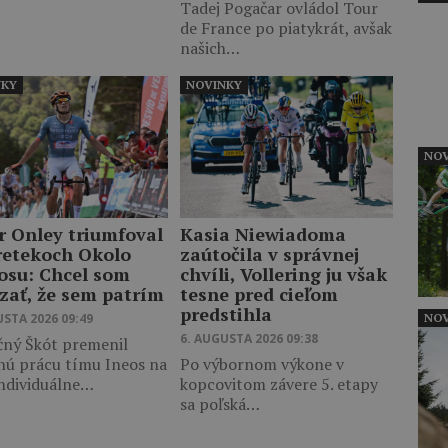
Tadej Pogačar ovládol Tour
de France po piatykrát, avšak
našich…
NKY
NOVINKY
NOV
r Onley triumfoval
Kasia Niewiadoma
retekoch Okolo
zaútočila v správnej
osu: Chcel som
chvíli, Vollering ju však
zať, že sem patrím
tesne pred cieľom
predstihla
USTA 2026 09:49
NOV
6. AUGUSTA 2026 09:38
čný Škót premenil
nú prácu tímu Ineos na
Po výbornom výkone v
individuálne…
kopcovitom závere 5. etapy
sa poľská…