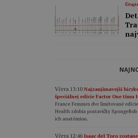
Čítajt
Det
Tra
naj
NAJNO
Včera 13:10
Najzaujímavejší bicyk
špeciálnej edície Factor One tím
France Femmes dve limitované edíci
Health zdobia postavičky SpongeBob 
ich anatómiou.
Včera 12:46
Isaac del Toro zostan