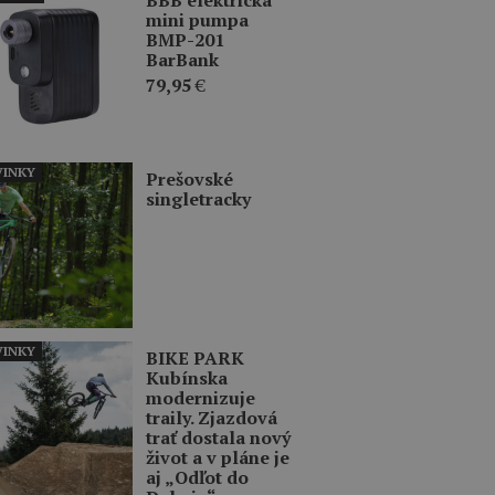
mini pumpa
BMP-201
BarBank
79,95
€
INKY
Prešovské
singletracky
INKY
BIKE PARK
Kubínska
modernizuje
traily. Zjazdová
trať dostala nový
život a v pláne je
aj „Odľot do