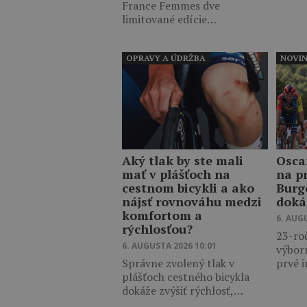
France Femmes dve
limitované edície…
OPRAVY A ÚDRŽBA
NOVI
Aký tlak by ste mali
Osca
mať v plášťoch na
na p
cestnom bicykli a ako
Burg
nájsť rovnováhu medzi
doká
komfortom a
6. AUG
rýchlosťou?
23-ro
6. AUGUSTA 2026 10:01
výbor
Správne zvolený tlak v
prvé 
plášťoch cestného bicykla
dokáže zvýšiť rýchlosť,…