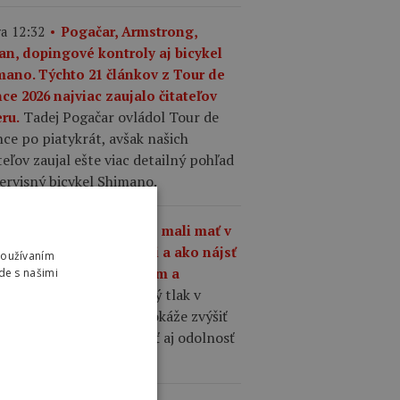
a 12:32
Pogačar, Armstrong,
an, dopingové kontroly aj bicykel
mano. Týchto 21 článkov z Tour de
ce 2026 najviac zaujalo čitateľov
Tadej Pogačar ovládol Tour de
ru.
ce po piatykrát, avšak našich
teľov zaujal ešte viac detailný pohľad
ervisný bicykel Shimano.
a 10:01
Aký tlak by ste mali mať v
šťoch na cestnom bicykli a ako nájsť
Používaním
nováhu medzi komfortom a
de s našimi
Správne zvolený tlak v
hlosťou?
ťoch cestného bicykla dokáže zvýšiť
losť, komfort, priľnavosť aj odolnosť
 defektom.