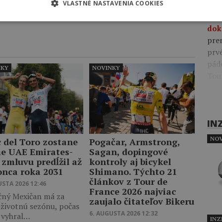
VLASTNÉ NASTAVENIA COOKIES
Včer
Zobraziť viac
pre
dok
pre
prv
pád
NKY
NOVINKY
Tou
IN
NOV
c del Toro zostane
Pogačar, Armstrong,
me UAE Emirates-
Sagan, dopingové
 zmluvu predĺžil až
kontroly aj bicykel
onca roka 2031
Shimano. Týchto 21
článkov z Tour de
USTA 2026 12:46
France 2026 najviac
čný Mexičan má za
zaujalo čitateľov Bikeru
 životnú sezónu, počas
6. AUGUSTA 2026 12:32
j vyhral…
INZ