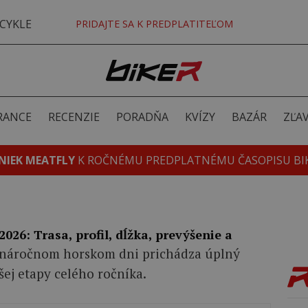
CYKLE
PRIDAJTE SA K PREDPLATITEĽOM
RANCE
RECENZIE
PORADŇA
KVÍZY
BAZÁR
ZĽA
NIEK MEATFLY
K ROČNÉMU PREDPLATNÉMU ČASOPISU BI
 2026: Trasa, profil, dĺžka, prevýšenie a
 náročnom horskom dni prichádza úplný
šej etapy celého ročníka.