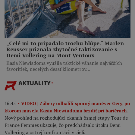
„Celé mi to pripadalo trochu hlúpe.“ Marlen
Reusser priznala zbytočné taktizovanie s
Demi Vollering na Mont Ventoux
Kasia Niewiadoma využila taktické váhanie najväčších
favoritiek, necelých desať kilometrov…
AKTUALITY
16:45
VIDEO | Zábery odhalili sporný manéver Gery, po
ktorom musela Kasia Niewiadoma brzdiť pri bariérach.
Nový pohľad na rozhodujúci okamih ôsmej etapy Tour de
France Femmes ukazuje, čo predchádzalo útoku Demi
Vollering a ostrej konfrontácii v cieli.