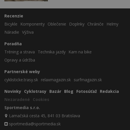
Recenzie
Bicykle
Komponenty
Oblečenie
Doplnky
Chrániče
Helmy
Náradie
Výživa
Poradňa
Tréning a strava
Technika jazdy
Kam na bike
Opravy a údržba
Partnerské weby
cyklisticke.trasy.sk
relaxmagazin.sk
surfmagazin.sk
Novinky
Cyklotrasy
Bazár
Blog
Fotosúťaž
Redakcia
Nezaradené
Cookies
Sportmedia s.r.o.
Lamačská cesta 45, 841 03 Bratislava
sportmedia@sportmedia.sk