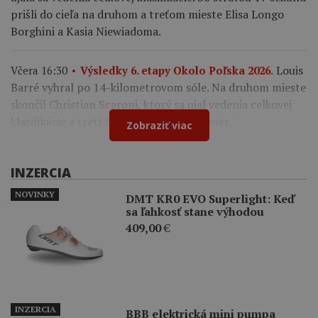
prišli do cieľa na druhom a treťom mieste Elisa Longo
Borghini a Kasia Niewiadoma.
Louis
Včera 16:30
Výsledky 6. etapy Okolo Poľska 2026.
Barré vyhral po 14-kilometrovom sóle. Na druhom mieste
skončil Christian Scaroni, ktorý sa ujal vedenia celkovej
klasifikácie a tretí finišoval Marco Brenner.
Zobraziť viac
INZERCIA
NOVINKY
DMT KR0 EVO Superlight: Keď
sa ľahkosť stane výhodou
409,00
€
INZERCIA
BBB elektrická mini pumpa