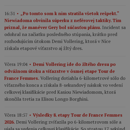
16:31
„Po tomto som k nim stratila všetok rešpekt.“
Niewiadoma obvinila súperku z neférovej taktiky. Tím
Incident sa
priznal, že manéver Gery bol súčasťou plánu.
odohral na začiatku posledného stúpania, krátko pred
rozhodujúcim útokom Demi Vollering, ktorá v Nice
získala etapové víťazstvo aj žltý dres.
Včera 19:04
Demi Vollering ide do žltého dresu po
odvážnom útoku a víťazstve v ôsmej etape Tour de
Vollering dotiahla 6-kilometrové sólo do
France Femmes.
víťazného konca a získala 8-sekundový náskok vo vedení
celkovej klasifikácie pred Kasiou Niewiadomom, ktorá
skončila tretia za Elisou Longo Borghini.
Včera 18:57
Výsledky 8. etapy Tour de France Femmes
Demi Vollering zvíťazila po 6-kilometrovom sóle a
2026.
ujala sa vedenia celkovej klasifikácie. So stratou 17 sekúnd