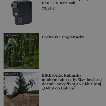
BMP-201 BarBank
79,95
€
NOVINKY
Prešovské singletracky
NOVINKY
BIKE PARK Kubínska
modernizuje traily. Zjazdová trať
dostala nový život a v pláne je aj
„Odľot do Dubaja“