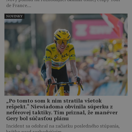
de France…
NOVINKY
„Po tomto som k nim stratila všetok
rešpekt.“ Niewiadoma obvinila súperku z
neférovej taktiky. Tím priznal, že manéver
Gery bol súčasťou plánu
Incident sa odohral na začiatku posledného stúpania,
krátko pred rozhodujúcim…