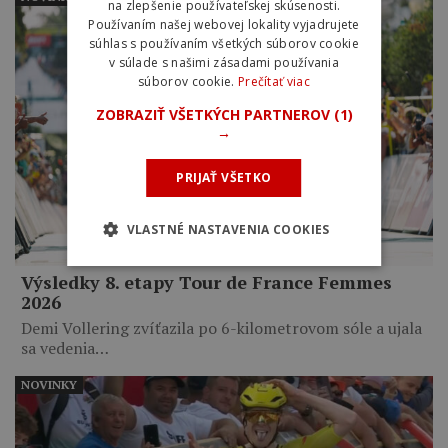
na zlepšenie používateľskej skúsenosti.
Používaním našej webovej lokality vyjadrujete
súhlas s používaním všetkých súborov cookie
v súlade s našimi zásadami používania
súborov cookie.
Prečítať viac
ZOBRAZIŤ VŠETKÝCH PARTNEROV
(1)
→
PRIJAŤ VŠETKO
VLASTNÉ NASTAVENIA COOKIES
Výsledky 8. etapy Tour de France Femmes
2026
Demi Vollering zvíťazila po 6-kilometrovom sóle a ujala
sa vedenia…
NOVINKY