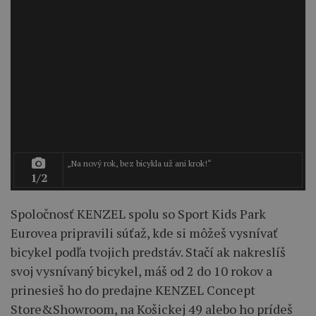
„Na nový rok, bez bicykla už ani krok!“
1/2
Spoločnosť KENZEL spolu so Sport Kids Park
Eurovea pripravili súťaž, kde si môžeš vysnívať
bicykel podľa tvojich predstáv. Stačí ak nakreslíš
svoj vysnívaný bicykel, máš od 2 do 10 rokov a
prinesieš ho do predajne KENZEL Concept
Store&Showroom, na Košickej 49 alebo ho prídeš