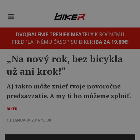
DVOJBALENIE TRENIEK MEATFLY
K ROČNÉMU
PREDPLATNÉMU ČASOPISU BIKER
IBA ZA 19,80€!
„Na nový rok, bez bicykla
už ani krok!“
Aj takto môže znieť tvoje novoročné
predsavzatie. A my ti ho môžeme splniť.
BIKER
13. JANUÁRA 2016 13:30