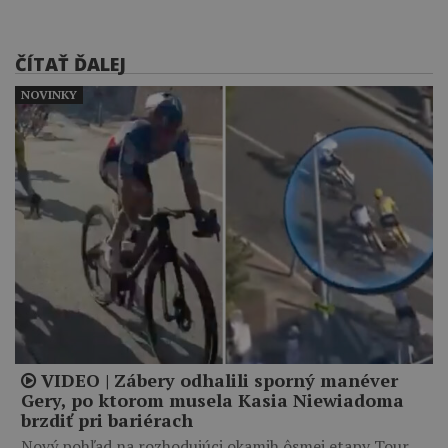
ČÍTAŤ ĎALEJ
NOVINKY
VIDEO | Zábery odhalili sporný manéver
Gery, po ktorom musela Kasia Niewiadoma
brzdiť pri bariérach
Nový pohľad na rozhodujúci okamih ôsmej etapy Tour