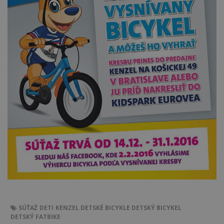
SÚŤAŽ
DETI
KENZEL
DETSKÉ BICYKLE
DETSKÝ BICYKEL
DETSKÝ FATBIKE