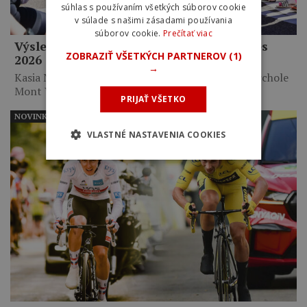
súhlas s používaním všetkých súborov cookie
v súlade s našimi zásadami používania
súborov cookie.
Prečítať viac
Výsledky 7. etapy Tour de France Femmes
ZOBRAZIŤ VŠETKÝCH PARTNEROV
(1)
2026
→
Kasia Niewiadoma triumfovala na legendárnom vrchole
Mont Ventoux po takmer…
PRIJAŤ VŠETKO
NOVINKY
VLASTNÉ NASTAVENIA COOKIES