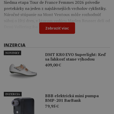
Siedma etapa Tour de France Femmes 2026 privedie
pretekárky na jeden z najslávnejších vrcholov cyklistiky.
Náročné stúpanie na Mont Ventoux môže rozhodnúť
súboj o žltý dres, v ktorom vedúcu Marlen Reusser delí od
Demi Vollering iba 12 sekúnd.
Zobraziť viac
INZERCIA
NOVINKY
DMT KR0 EVO Superlight: Keď
sa ľahkosť stane výhodou
409,00
€
INZERCIA
BBB elektrická mini pumpa
BMP-201 BarBank
79,95
€