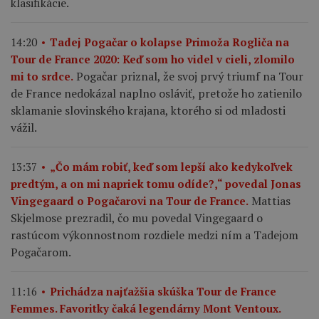
klasifikácie.
14:20
Tadej Pogačar o kolapse Primoža Rogliča na
Tour de France 2020: Keď som ho videl v cieli, zlomilo
Pogačar priznal, že svoj prvý triumf na Tour
mi to srdce.
de France nedokázal naplno osláviť, pretože ho zatienilo
sklamanie slovinského krajana, ktorého si od mladosti
vážil.
13:37
„Čo mám robiť, keď som lepší ako kedykoľvek
predtým, a on mi napriek tomu odíde?,“ povedal Jonas
Mattias
Vingegaard o Pogačarovi na Tour de France.
Skjelmose prezradil, čo mu povedal Vingegaard o
rastúcom výkonnostnom rozdiele medzi ním a Tadejom
Pogačarom.
11:16
Prichádza najťažšia skúška Tour de France
Femmes. Favoritky čaká legendárny Mont Ventoux.