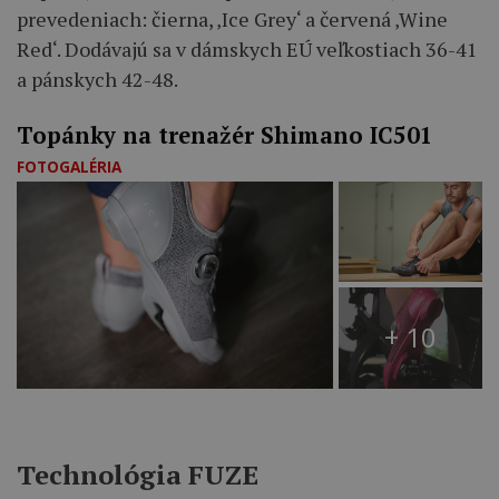
prevedeniach: čierna, ‚Ice Grey‘ a červená ‚Wine
Red‘. Dodávajú sa v dámskych EÚ veľkostiach 36-41
a pánskych 42-48.
Topánky na trenažér Shimano IC501
FOTOGALÉRIA
+ 10
Technológia FUZE