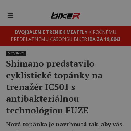
DVOJBALENIE TRENIEK MEATFLY
K ROČNÉMU
PREDPLATNÉMU ČASOPISU BIKER
IBA ZA 19,80€!
NOVINKY
Shimano predstavilo
cyklistické topánky na
trenažér IC501 s
antibakteriálnou
technológiou FUZE
Nová topánka je navrhnutá tak, aby vás