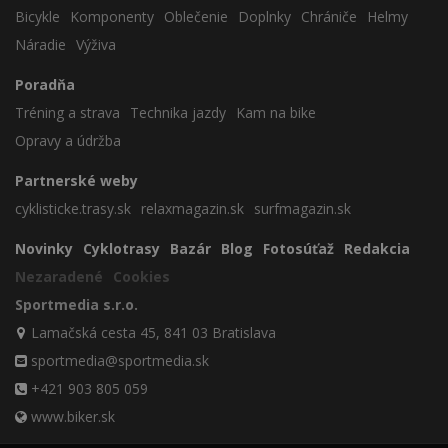
Bicykle
Komponenty
Oblečenie
Doplnky
Chrániče
Helmy
Náradie
Výživa
Poradňa
Tréning a strava
Technika jazdy
Kam na bike
Opravy a údržba
Partnerské weby
cyklisticke.trasy.sk
relaxmagazin.sk
surfmagazin.sk
Novinky
Cyklotrasy
Bazár
Blog
Fotosúťaž
Redakcia
Nezaradené
Cookies
Sportmedia s.r.o.
Lamačská cesta 45, 841 03 Bratislava
sportmedia@sportmedia.sk
+421 903 805 059
www.biker.sk