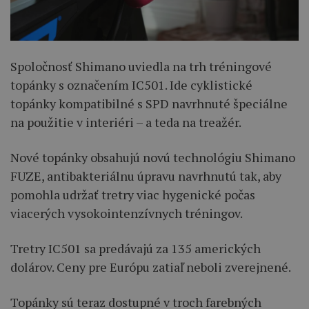
Spoločnosť Shimano uviedla na trh tréningové
topánky s označením IC501. Ide cyklistické
topánky kompatibilné s SPD navrhnuté špeciálne
na použitie v interiéri – a teda na treažér.
Nové topánky obsahujú novú technológiu Shimano
FUZE, antibakteriálnu úpravu navrhnutú tak, aby
pomohla udržať tretry viac hygenické počas
viacerých vysokointenzívnych tréningov.
Tretry IC501 sa predávajú za 135 amerických
dolárov. Ceny pre Európu zatiaľ neboli zverejnené.
Topánky sú teraz dostupné v troch farebných