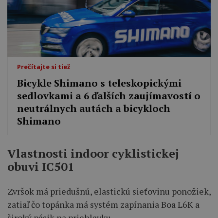
Prečítajte si tiež
Bicykle Shimano s teleskopickými
sedlovkami a 6 ďalších zaujímavostí o
neutrálnych autách a bicykloch
Shimano
Vlastnosti indoor cyklistickej
obuvi IC501
Zvršok má priedušnú, elastickú sieťovinu ponožiek,
zatiaľ čo topánka má systém zapínania Boa L6K a
široký pásik na priehlavku.