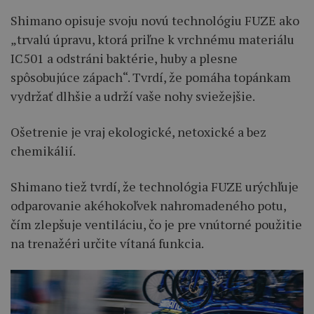
Shimano opisuje svoju novú technológiu FUZE ako
„trvalú úpravu, ktorá priľne k vrchnému materiálu
IC501 a odstráni baktérie, huby a plesne
spôsobujúce zápach“. Tvrdí, že pomáha topánkam
vydržať dlhšie a udrží vaše nohy sviežejšie.
Ošetrenie je vraj ekologické, netoxické a bez
chemikálií.
Shimano tiež tvrdí, že technológia FUZE urýchľuje
odparovanie akéhokoľvek nahromadeného potu,
čím zlepšuje ventiláciu, čo je pre vnútorné použitie
na trenažéri určite vítaná funkcia.