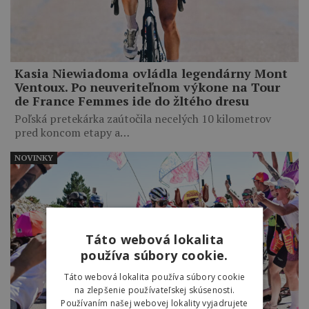
Kasia Niewiadoma ovládla legendárny Mont
Ventoux. Po neuveriteľnom výkone na Tour
de France Femmes ide do žltého dresu
Poľská pretekárka zaútočila necelých 10 kilometrov
pred koncom etapy a…
NOVINKY
Táto webová lokalita
používa súbory cookie.
Táto webová lokalita používa súbory cookie
na zlepšenie používateľskej skúsenosti.
Používaním našej webovej lokality vyjadrujete