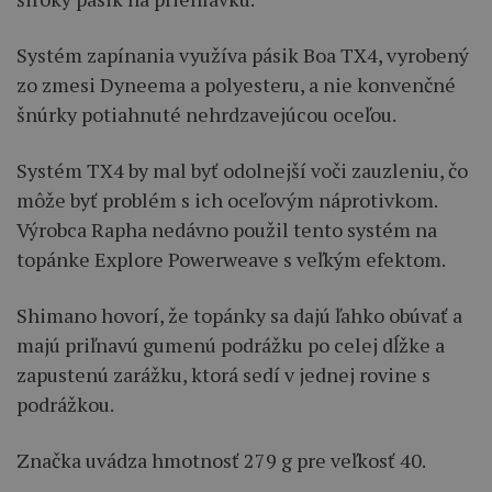
Systém zapínania využíva pásik Boa TX4, vyrobený
zo zmesi Dyneema a polyesteru, a nie konvenčné
šnúrky potiahnuté nehrdzavejúcou oceľou.
Systém TX4 by mal byť odolnejší voči zauzleniu, čo
môže byť problém s ich oceľovým náprotivkom.
Výrobca Rapha nedávno použil tento systém na
topánke Explore Powerweave s veľkým efektom.
Shimano hovorí, že topánky sa dajú ľahko obúvať a
majú priľnavú gumenú podrážku po celej dĺžke a
zapustenú zarážku, ktorá sedí v jednej rovine s
podrážkou.
Značka uvádza hmotnosť 279 g pre veľkosť 40.