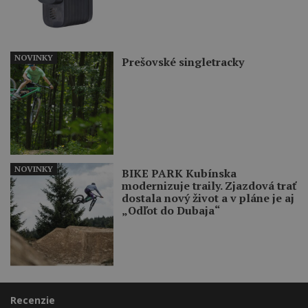
NOVINKY
Prešovské singletracky
NOVINKY
BIKE PARK Kubínska
modernizuje traily. Zjazdová trať
dostala nový život a v pláne je aj
„Odľot do Dubaja“
Recenzie