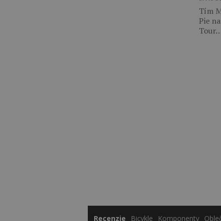
Tím M
Pie na
Tour
Recenzie
Bicykle
Komponenty
Oble