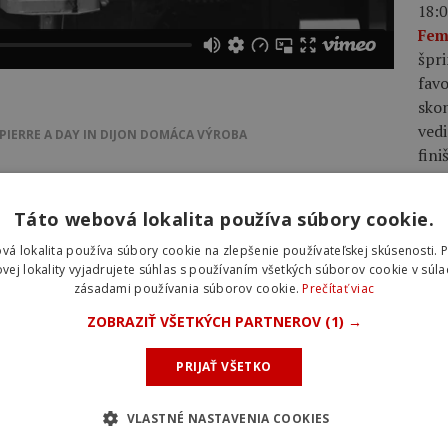
18:0
Fem
špri
favo
skon
vedi
PIERRE
A DAY IN DIJON
DOMÁCA VÝROBA
fini
17:3
Táto webová lokalita používa súbory cookie.
2026
NKY
NOVINKY
vá lokalita používa súbory cookie na zlepšenie používateľskej skúsenosti. 
Vall
vej lokality vyjadrujete súhlas s používaním všetkých súborov cookie v súla
Cicc
zásadami používania súborov cookie.
Prečítať viac
str
ZOBRAZIŤ VŠETKÝCH PARTNEROV
(1) →
17:2
PRIJAŤ VŠETKO
pre
 Store | Zľava
Výsledky 5. etapy Tour
Rad
ňa: Elektrobicykel
de France Femmes 2026
VLASTNÉ NASTAVENIA COOKIES
 AMS Hybrid 177
TW
5. AUGUSTA 2026 18:07