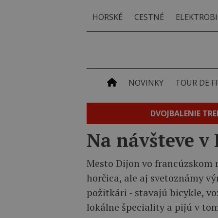
HORSKÉ
CESTNÉ
ELEKTROBI
NOVINKY
TOUR DE F
DVOJBALENIE TRE
Na návšteve v 
Mesto Dijon vo francúzskom r
horčica, ale aj svetoznámy vý
požitkári - stavajú bicykle, v
lokálne špeciality a pijú v tom