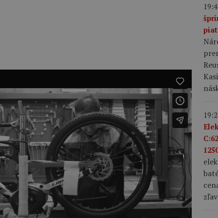
19:4
špr
pia
Nár
prem
Reus
Kas
nás
19:2
Ele
C:6
1250
ele
bat
cena
zľav