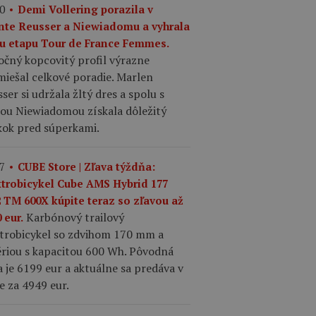
0
Demi Vollering porazila v
inte Reusser a Niewiadomu a vyhrala
tu etapu Tour de France Femmes.
očný kopcovitý profil výrazne
iešal celkové poradie. Marlen
ser si udržala žltý dres a spolu s
iou Niewiadomou získala dôležitý
kok pred súperkami.
7
CUBE Store | Zľava týždňa:
ktrobicykel Cube AMS Hybrid 177
2 TM 600X kúpite teraz so zľavou až
Karbónový trailový
 eur.
ktrobicykel so zdvihom 170 mm a
ériou s kapacitou 600 Wh. Pôvodná
 je 6199 eur a aktuálne sa predáva v
e za 4949 eur.