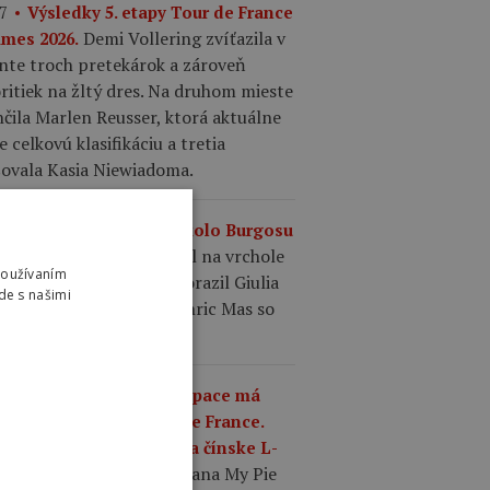
7
Výsledky 5. etapy Tour de France
Demi Vollering zvíťazila v
mes 2026.
nte troch pretekárok a zároveň
ritiek na žltý dres. Na druhom mieste
čila Marlen Reusser, ktorá aktuálne
e celkovú klasifikáciu a tretia
šovala Kasia Niewiadoma.
6
Výsledky 2. etapy Okolo Burgosu
Oscar Onley triumfoval na vrchole
.
Používaním
e del Sol, keď v závere porazil Giulia
de s našimi
oneho. Tretí finišoval Enric Mas so
atou dvoch sekúnd.
2
Čínska značka Winspace má
miéru na ženskej Tour de France.
enie Ultegra vymenili za čínske L-
Tím Mayenne Monbana My Pie
OO.