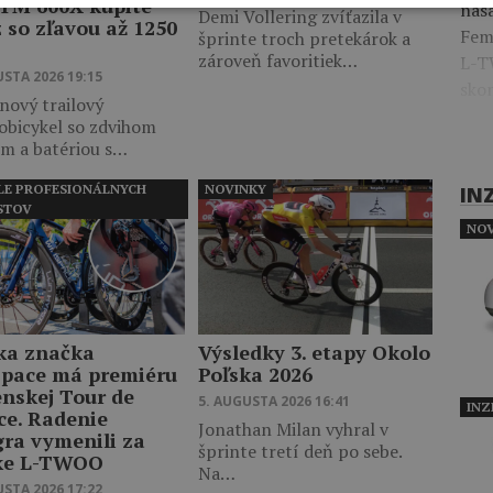
 TM 600X kúpite
nasa
Demi Vollering zvíťazila v
 so zľavou až 1250
Fem
šprinte troch pretekárok a
zároveň favoritiek…
L-T
USTA 2026 19:15
skom
nový trailový
obicykel so zdvihom
m a batériou s…
LE PROFESIONÁLNYCH
NOVINKY
IN
STOV
NOV
ka značka
Výsledky 3. etapy Okolo
pace má premiéru
Poľska 2026
enskej Tour de
5. AUGUSTA 2026 16:41
INZ
ce. Radenie
Jonathan Milan vyhral v
gra vymenili za
šprinte tretí deň po sebe.
ke L-TWOO
Na…
USTA 2026 17:22