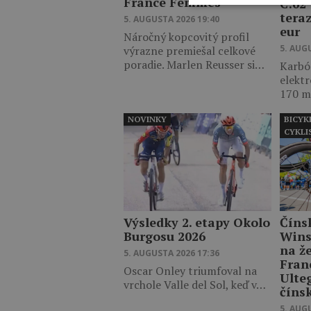
France Femmes
C:62
teraz
5. AUGUSTA 2026 19:40
eur
Náročný kopcovitý profil
5. AUG
výrazne premiešal celkové
poradie. Marlen Reusser si…
Karbó
elektr
170 m
NOVINKY
BICYK
CYKLI
Výsledky 2. etapy Okolo
Číns
Burgosu 2026
Wins
na ž
5. AUGUSTA 2026 17:36
Fran
Oscar Onley triumfoval na
Ulte
vrchole Valle del Sol, keď v…
číns
5. AUG