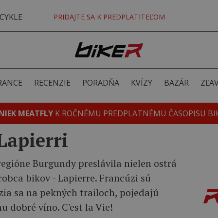
CYKLE
PRIDAJTE SA K PREDPLATITEĽOM
RANCE
RECENZIE
PORADŇA
KVÍZY
BAZÁR
ZĽA
NIEK MEATFLY
K ROČNÉMU PREDPLATNÉMU ČASOPISU BI
Lapierri
egióne Burgundy preslávila nielen ostrá
robca bikov - Lapierre. Francúzi sú
ozia sa na pekných trailoch, pojedajú
u dobré víno. C'est la Vie!