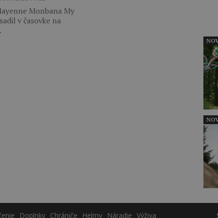
ayenne Monbana My
sadil v časovke na
…
NOV
NOV
čenie
Doplnky
Chrániče
Helmy
Náradie
Výživa