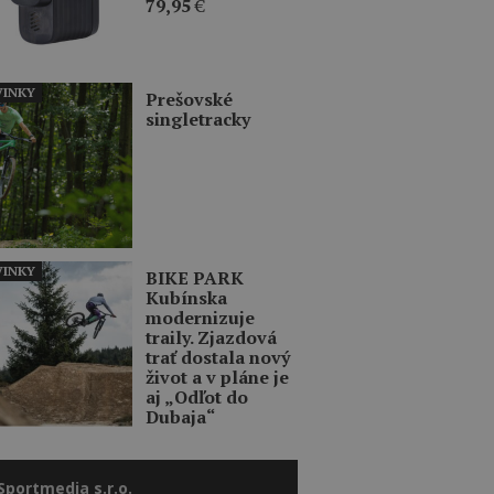
79,95
€
INKY
Prešovské
singletracky
INKY
BIKE PARK
Kubínska
modernizuje
traily. Zjazdová
trať dostala nový
život a v pláne je
aj „Odľot do
Dubaja“
Sportmedia s.r.o.