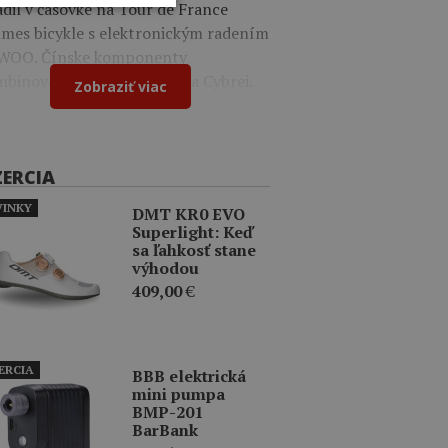
dil v časovke na Tour de France
mes bicykle s elektronickým radením
WOO. Čínske komponenty
binoval s dielmi Shimano a Cybrei.
Zobraziť viac
ZERCIA
INKY
DMT KR0 EVO
Superlight: Keď
sa ľahkosť stane
výhodou
409,00
€
ERCIA
BBB elektrická
mini pumpa
BMP-201
BarBank