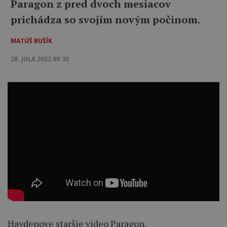
Paragon z pred dvoch mesiacov
prichádza so svojím novým počinom.
MATÚŠ BUŠÍK
28. JÚLA 2022 09:35
Haydenove staršie video Paragon.