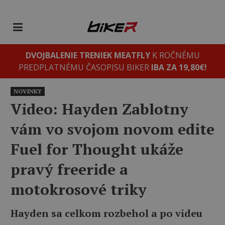
DVOJBALENIE TRENIEK MEATFLY
K ROČNÉMU
PREDPLATNÉMU ČASOPISU BIKER
IBA ZA 19,80€!
NOVINKY
Video: Hayden Zablotny
vám vo svojom novom edite
Fuel for Thought ukáže
pravý freeride a
motokrosové triky
Hayden sa celkom rozbehol a po videu