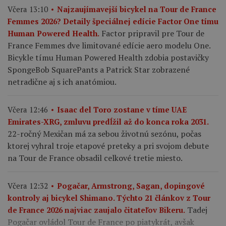
Včera 13:10
Najzaujímavejší bicykel na Tour de France
Femmes 2026? Detaily špeciálnej edície Factor One tímu
Factor pripravil pre Tour de
Human Powered Health.
France Femmes dve limitované edície aero modelu One.
Bicykle tímu Human Powered Health zdobia postavičky
SpongeBob SquarePants a Patrick Star zobrazené
netradične aj s ich anatómiou.
Včera 12:46
Isaac del Toro zostane v tíme UAE
Emirates-XRG, zmluvu predĺžil až do konca roka 2031.
22-ročný Mexičan má za sebou životnú sezónu, počas
ktorej vyhral troje etapové preteky a pri svojom debute
na Tour de France obsadil celkové tretie miesto.
Včera 12:32
Pogačar, Armstrong, Sagan, dopingové
kontroly aj bicykel Shimano. Týchto 21 článkov z Tour
Tadej
de France 2026 najviac zaujalo čitateľov Bikeru.
Pogačar ovládol Tour de France po piatykrát, avšak