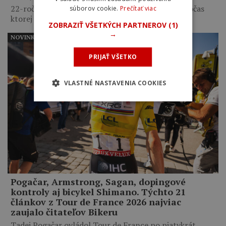
22-ročný Mexičan má za sebou životnú sezónu, počas
súborov cookie.
Prečítať viac
ktorej vyhral…
ZOBRAZIŤ VŠETKÝCH PARTNEROV
(1)
→
NOVINKY
PRIJAŤ VŠETKO
VLASTNÉ NASTAVENIA COOKIES
Pogačar, Armstrong, Sagan, dopingové
kontroly aj bicykel Shimano. Týchto 21
článkov z Tour de France 2026 najviac
zaujalo čitateľov Bikeru
Tadej Pogačar ovládol Tour de France po piatykrát,