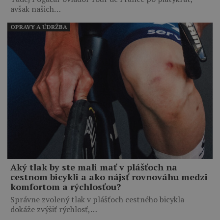
avšak našich…
OPRAVY A ÚDRŽBA
Aký tlak by ste mali mať v plášťoch na
cestnom bicykli a ako nájsť rovnováhu medzi
komfortom a rýchlosťou?
Správne zvolený tlak v plášťoch cestného bicykla
dokáže zvýšiť rýchlosť,…