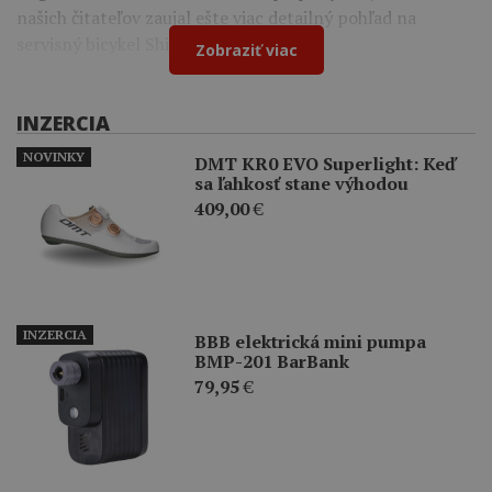
našich čitateľov zaujal ešte viac detailný pohľad na
servisný bicykel Shimano.
Zobraziť viac
INZERCIA
NOVINKY
DMT KR0 EVO Superlight: Keď
sa ľahkosť stane výhodou
409,00
€
INZERCIA
BBB elektrická mini pumpa
BMP-201 BarBank
79,95
€