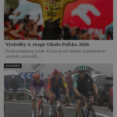
Výsledky 4. etapy Okolo Poľska 2026
Po hromadnom páde 42 km pred cieľom organizátori
preteky prerušili…
NOVINKY