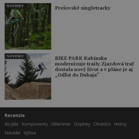
NOVINKY
Prešovské singletracky
NOVINKY
BIKE PARK Kubínska
modernizuje traily. Zjazdová trať
dostala nový život a v pláne je aj
„Odľot do Dubaja“
Recenzie
Bicykle
Komponenty
Oblečenie
Doplnky
Chrániče
Helmy
Náradie
Výživa