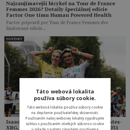
Najzaujímavejší bicykel na Tour de France
Femmes 2026? Detaily špeciálnej edície
Factor One tímu Human Powered Health
Factor pripravil pre Tour de France Femmes dve
limitované edície…
NOVINKY
Táto webová lokalita
používa súbory cookie.
Táto webová lokalita používa súbory cookie
na zlepšenie používateľskej skúsenosti.
Používaním našej webovej lokality vyjadrujete
Isaac del Toro zostane v tíme UAE Emirates-
súhlas s používaním všetkých súborov cookie
XRG, zmluvu predĺžil až do konca roka 2031
v súlade s našimi zásadami používania