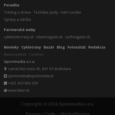
Poradňa
Tréning a strava
Technika jazdy
Kam na bike
Opravy a údržba
Partnerské weby
cyklisticke.trasy.sk
relaxmagazin.sk
surfmagazin.sk
Novinky
Cyklotrasy
Bazár
Blog
Fotosúťaž
Redakcia
Nezaradené
Cookies
Sportmedia s.r.o.
Lamačská cesta 45, 841 03 Bratislava
sportmedia@sportmedia.sk
+421 903 805 059
www.biker.sk
Copyright © 2026 Sportmedia s.r.o.
Design + Code = MichalRusina