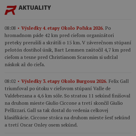
AKTUALITY
Po
08:08
Výsledky 4. etapy Okolo Poľska 2026.
hromadnom páde 42 km pred cieľom organizátori
preteky prerušili a skrátili o 15 km. V záverečnom stúpaní
pelotón dostihol únik, Bart Lemmen zaútočil 4,7 km pred
cieľom a tesne pred Christianom Scaronim si udržal
náskok až do cieľa.
Felix Gall
08:02
Výsledky 3. etapy Okolo Burgosu 2026.
triumfoval po útoku v cieľovom stúpaní Valle de
Valdebezana a 4,6 km sóle. So stratou 11 sekúnd finišoval
na druhom mieste Giulio Ciccone a tretí skončil Giulio
Pellizzari. Gall sa tak dostal do vedenia celkovej
klasifikácie. Ciccone stráca na druhom mieste šesť sekúnd
a tretí Oscar Onley osem sekúnd.