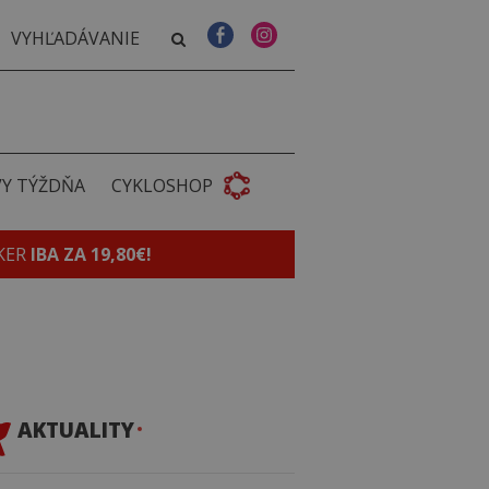
VY TÝŽDŇA
CYKLOSHOP
KER
IBA ZA 19,80€!
AKTUALITY