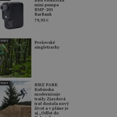
mini pumpa
BMP-201
BarBank
79,95
€
INKY
Prešovské
singletracky
INKY
BIKE PARK
Kubínska
modernizuje
traily. Zjazdová
trať dostala nový
život a v pláne je
aj „Odľot do