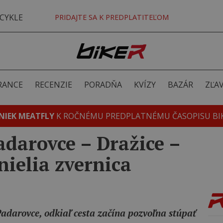
CYKLE
PRIDAJTE SA K PREDPLATITEĽOM
RANCE
RECENZIE
PORADŇA
KVÍZY
BAZÁR
ZĽA
NIEK MEATFLY
K ROČNÉMU PREDPLATNÉMU ČASOPISU BI
adarovce – Dražice –
nielia zvernica
darovce, odkiaľ cesta začína pozvoľna stúpať