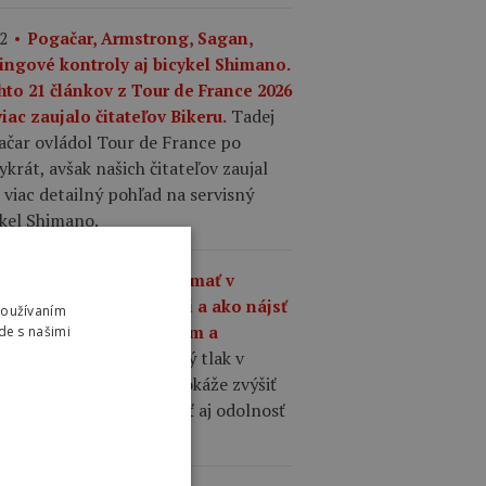
2
Pogačar, Armstrong, Sagan,
ingové kontroly aj bicykel Shimano.
hto 21 článkov z Tour de France 2026
Tadej
iac zaujalo čitateľov Bikeru.
ačar ovládol Tour de France po
ykrát, avšak našich čitateľov zaujal
 viac detailný pohľad na servisný
ykel Shimano.
1
Aký tlak by ste mali mať v
šťoch na cestnom bicykli a ako nájsť
Používaním
nováhu medzi komfortom a
de s našimi
Správne zvolený tlak v
hlosťou?
ťoch cestného bicykla dokáže zvýšiť
losť, komfort, priľnavosť aj odolnosť
 defektom.