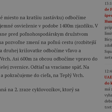
13:1
de 
špe
é miesto na kratšiu zastávku) odbočíme
Hum
íjemné osvieženie v podobe 1400m zjazdíku. V
pri
limi
esne pred poľnohospodárskym družstvom
Bic
sa pozvoľne zmení na poľnú cestu (rozbitejší
zdo
 na druhej križovatke odbočíme vľavo a
Squ
netr
Vrch. Asi 600m za obcou odbočíme vpravo do
elej zvernice. Odtiaľ sa vraciame späť. Na
12:4
a pokračujeme do cieľa, na Teplý Vrch.
UAE
do 
má z
aná na 2. zraze cyklovozíkov, ktorý sa
vyhr
debu
tret