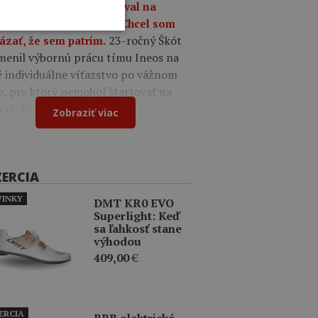
9
Oscar Onley triumfoval na
tekoch Okolo Burgosu: Chcel som
23-ročný Škót
ázať, že sem patrím.
menil výbornú prácu tímu Ineos na
é individuálne víťazstvo po vážnom
e, pre ktorý nemohol štartovať na
r de France.
Zobraziť viac
ZERCIA
INKY
DMT KR0 EVO
Superlight: Keď
sa ľahkosť stane
výhodou
409,00
€
ERCIA
BBB elektrická