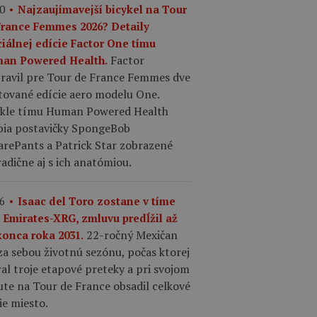
0
Najzaujímavejší bicykel na Tour
France Femmes 2026? Detaily
ciálnej edície Factor One tímu
Factor
an Powered Health.
pravil pre Tour de France Femmes dve
tované edície aero modelu One.
ykle tímu Human Powered Health
bia postavičky SpongeBob
arePants a Patrick Star zobrazené
adične aj s ich anatómiou.
6
Isaac del Toro zostane v tíme
 Emirates-XRG, zmluvu predĺžil až
22-ročný Mexičan
konca roka 2031.
a sebou životnú sezónu, počas ktorej
al troje etapové preteky a pri svojom
te na Tour de France obsadil celkové
ie miesto.