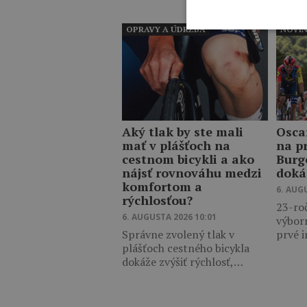
OPRAVY A ÚDRŽBA
NOVI
Aký tlak by ste mali
Osca
mať v plášťoch na
na p
cestnom bicykli a ako
Burg
nájsť rovnováhu medzi
doká
komfortom a
6. AUG
rýchlosťou?
23-ro
6. AUGUSTA 2026 10:01
výbor
Správne zvolený tlak v
prvé 
plášťoch cestného bicykla
dokáže zvýšiť rýchlosť,…