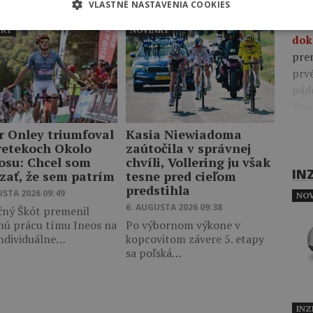
našich…
VLASTNÉ NASTAVENIA COOKIES
09:4
pre
NKY
NOVINKY
dok
pre
prv
pád
Tou
r Onley triumfoval
Kasia Niewiadoma
retekoch Okolo
zaútočila v správnej
osu: Chcel som
chvíli, Vollering ju však
IN
zať, že sem patrím
tesne pred cieľom
predstihla
USTA 2026 09:49
NOV
6. AUGUSTA 2026 09:38
čný Škót premenil
nú prácu tímu Ineos na
Po výbornom výkone v
individuálne…
kopcovitom závere 5. etapy
sa poľská…
INZ