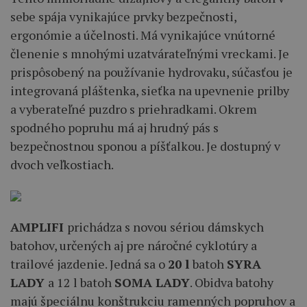
sebe spája vynikajúce prvky bezpečnosti,
ergonómie a účelnosti. Má vynikajúce vnútorné
členenie s mnohými uzatvárateľnými vreckami. Je
prispôsobený na používanie hydrovaku, súčasťou je
integrovaná pláštenka, sieťka na upevnenie prilby
a vyberateľné puzdro s priehradkami. Okrem
spodného popruhu má aj hrudný pás s
bezpečnostnou sponou a píšťalkou. Je dostupný v
dvoch veľkostiach.
AMPLIFI
prichádza s novou sériou dámskych
batohov, určených aj pre náročné cyklotúry a
trailové jazdenie. Jedná sa o
20 l
batoh
SYRA
LADY
a 12 l batoh
SOMA LADY
. Obidva batohy
majú špeciálnu konštrukciu ramenných popruhov a