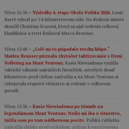
Louis
Včera 16:30
Výsledky 6. etapy Okolo Poľska 2026.
Barré vyhral po 14-kilometrovom sóle. Na druhom mieste
skončil Christian Scaroni, ktorý sa ujal vedenia celkovej
klasifikácie a tretí finišoval Marco Brenner.
Včera 12:48
„Celé mi to pripadalo trochu hlúpe.“
Marlen Reusser priznala zbytočné taktizovanie s Demi
Kasia Niewiadoma využila
Vollering na Mont Ventoux.
taktické váhanie najväčších favoritiek, necelých desať
kilometrov pred cieľom zaútočila a na Mont Ventoux si
vybojovala etapové víťazstvo aj vedenie v celkovom
poradí.
Včera 12:36
Kasia Niewiadoma po triumfe na
legendárnom Mont Ventoux: Nešlo mi iba o víťazstvo,
Poľská cyklistka
túžila som po tom nádhernom pocite.
zaútočila ďaleko pred vrcholom, pričom k emotívnemu