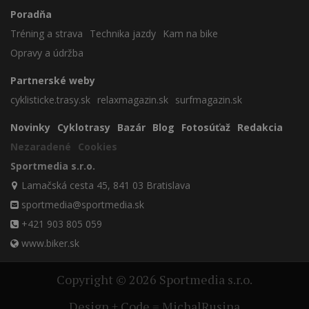
Poradňa
Tréning a strava
Technika jazdy
Kam na bike
Opravy a údržba
Partnerské weby
cyklisticke.trasy.sk
relaxmagazin.sk
surfmagazin.sk
Novinky
Cyklotrasy
Bazár
Blog
Fotosúťaž
Redakcia
Nezaradené
Cookies
Sportmedia s.r.o.
Lamačská cesta 45, 841 03 Bratislava
sportmedia@sportmedia.sk
+421 903 805 059
www.biker.sk
Copyright © 2026 Sportmedia s.r.o.
Design + Code = MichalRusina