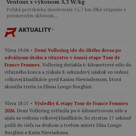
Ventoux s výkonom 5,3 W/kg
Poľská pretekárka absolvovala 15,7 km dlhé stúpanie s
priemerným sklonom…
AKTUALITY
Včera 19:04
Demi Vollering ide do žltého dresu po
odvážnom útoku a víťazstve v ôsmej etape Tour de
Vollering dotiahla 6-kilometrové sólo do
France Femmes.
víťazného konca a získala 8-sekundový náskok vo vedení
celkovej klasifikácie pred Kasiou Niewiadomom, ktorá
skončila tretia za Elisou Longo Borghini.
Včera 18:57
Výsledky 8. etapy Tour de France Femmes
Demi Vollering zvíťazila po 6-kilometrovom sóle a
2026.
ujala sa vedenia celkovej klasifikácie. So stratou 17 sekúnd
prišli do cieľa na druhom a treťom mieste Elisa Longo
Borghini a Kasia Niewiadoma.