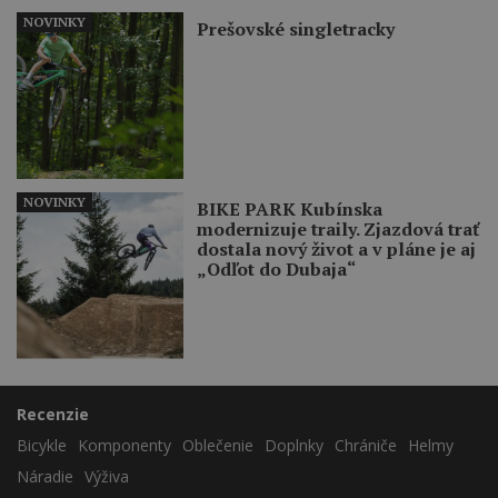
NOVINKY
Prešovské singletracky
NOVINKY
BIKE PARK Kubínska
modernizuje traily. Zjazdová trať
dostala nový život a v pláne je aj
„Odľot do Dubaja“
Recenzie
Bicykle
Komponenty
Oblečenie
Doplnky
Chrániče
Helmy
Náradie
Výživa