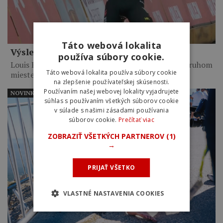
Táto webová lokalita
Výsledky 6. etapy Okolo Poľska 2026
používa súbory cookie.
Louis Barré vyhral po 14-kilometrovom sóle. Na druhom
Táto webová lokalita používa súbory cookie
mieste skončil…
na zlepšenie používateľskej skúsenosti.
Používaním našej webovej lokality vyjadrujete
NOVINKY
súhlas s používaním všetkých súborov cookie
v súlade s našimi zásadami používania
súborov cookie.
Prečítať viac
ZOBRAZIŤ VŠETKÝCH PARTNEROV
(1)
→
PRIJAŤ VŠETKO
VLASTNÉ NASTAVENIA COOKIES