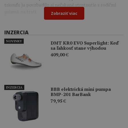
triumfu ju povzbudilo aj nečakané stretnutie s rodičmi
priamo na trati.
Zobraziť viac
INZERCIA
NOVINKY
DMT KR0 EVO Superlight: Keď
sa ľahkosť stane výhodou
409,00
€
INZERCIA
BBB elektrická mini pumpa
BMP-201 BarBank
79,95
€