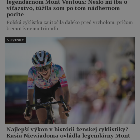
legendárnom Mont Ventoux: Nešlo mi iba o
víťazstvo, túžila som po tom nádhernom
pocite
Poľská cyklistka zaútočila ďaleko pred vrcholom, pričom
k emotívnemu triumfu…
NOVINKY
Najlepší výkon v histórii ženskej cyklistiky?
Kasia Niewiadoma ovládla legendárny Mont