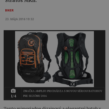
Stratos MKII.
BIKER
23. MÁJA 2016 19:32
ZNAČKA AMPLIFI PRICHÁDZA S NOVOU SÉRIOU BATOHOV
1/4
PRE SEZÓNU 2016
Tento mimoriadne dizajnový a elegantný batoh v