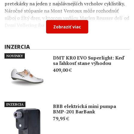
pretekárky na jeden z najslávnejších vrcholov cyklistiky.
Náročné stúpanie na Mont Ventoux môže rozhodnúť
súboj o žltý dres, v ktorom vedúcu Marlen Reusser delí od
Demi Vollering iba 12 sekúnd.
Zobraziť viac
INZERCIA
NOVINKY
DMT KR0 EVO Superlight: Keď
sa ľahkosť stane výhodou
409,00
€
INZERCIA
BBB elektrická mini pumpa
BMP-201 BarBank
79,95
€