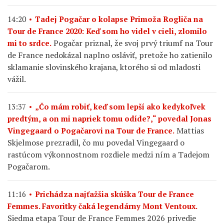
14:20
Tadej Pogačar o kolapse Primoža Rogliča na
Tour de France 2020: Keď som ho videl v cieli, zlomilo
Pogačar priznal, že svoj prvý triumf na Tour
mi to srdce.
de France nedokázal naplno osláviť, pretože ho zatienilo
sklamanie slovinského krajana, ktorého si od mladosti
vážil.
13:37
„Čo mám robiť, keď som lepší ako kedykoľvek
predtým, a on mi napriek tomu odíde?,“ povedal Jonas
Mattias
Vingegaard o Pogačarovi na Tour de France.
Skjelmose prezradil, čo mu povedal Vingegaard o
rastúcom výkonnostnom rozdiele medzi ním a Tadejom
Pogačarom.
11:16
Prichádza najťažšia skúška Tour de France
Femmes. Favoritky čaká legendárny Mont Ventoux.
Siedma etapa Tour de France Femmes 2026 privedie