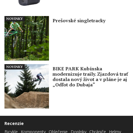
NOVINKY
Prešovské singletracky
NOVINKY
BIKE PARK Kubínska
modernizuje traily. Zjazdová trať
dostala nový život a v pláne je aj
„Odľot do Dubaja“
Recenzie
Bicykle
Komponenty
Oblečenie
Doplnky
Chrániče
Helmy