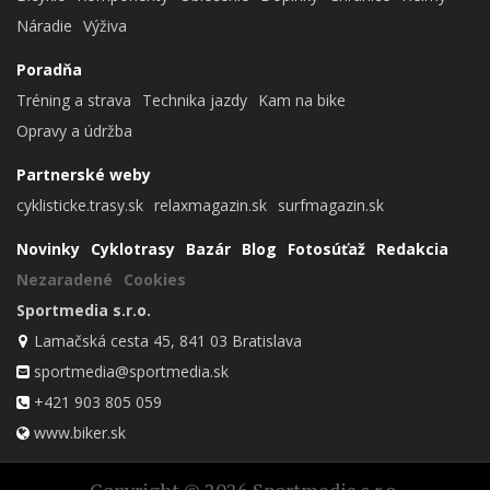
Náradie
Výživa
Poradňa
Tréning a strava
Technika jazdy
Kam na bike
Opravy a údržba
Partnerské weby
cyklisticke.trasy.sk
relaxmagazin.sk
surfmagazin.sk
Novinky
Cyklotrasy
Bazár
Blog
Fotosúťaž
Redakcia
Nezaradené
Cookies
Sportmedia s.r.o.
Lamačská cesta 45, 841 03 Bratislava
sportmedia@sportmedia.sk
+421 903 805 059
www.biker.sk