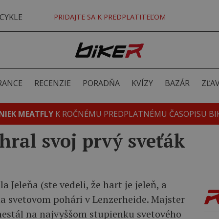
CYKLE
PRIDAJTE SA K PREDPLATITEĽOM
RANCE
RECENZIE
PORADŇA
KVÍZY
BAZÁR
ZĽA
NIEK MEATFLY
K ROČNÉMU PREDPLATNÉMU ČASOPISU BI
ral svoj prvý sveťák
a Jeleňa (ste vedeli, že hart je jeleň, a
 na svetovom pohári v Lenzerheide. Majster
 nestál na najvyššom stupienku svetového