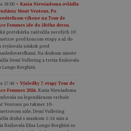
a 18:00
Kasia Niewiadoma ovládla
endárny Mont Ventoux. Po
veriteľnom výkone na Tour de
nce Femmes ide do žltého dresu.
ká pretekárka zaútočila necelých 10
ometrov pred koncom etapy a až do
a zvyšovala náskok pred
nasledovateľkami. Na druhom mieste
čila Demi Vollering a tretia finišovala
a Longo Borghini.
a 17:46
Výsledky 7. etapy Tour de
Kasia Niewiadoma
nce Femmes 2026.
umfovala na legendárnom vrchole
t Ventoux po takmer 10-
ometrovom sóle. Demi Vollering
nčila druhá s mankom 1:16 min a
ia finišovala Elisa Longo Borghini so