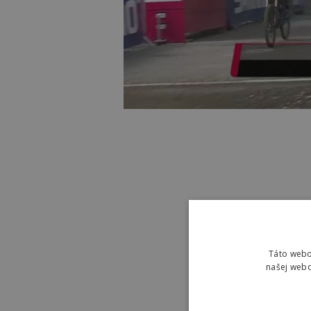
Táto webo
našej webo