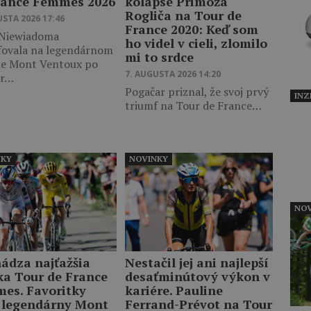
rance Femmes 2026
kolapse Primoža
Rogliča na Tour de
USTA 2026 17:46
France 2020: Keď som
 Niewiadoma
ho videl v cieli, zlomilo
fovala na legendárnom
mi to srdce
le Mont Ventoux po
7. AUGUSTA 2026 14:20
er…
Pogačar priznal, že svoj prvý
INZ
triumf na Tour de France…
NKY
NOVINKY
NOV
hádza najťažšia
Nestačil jej ani najlepší
ka Tour de France
desaťminútový výkon v
es. Favoritky
kariére. Pauline
 legendárny Mont
Ferrand-Prévot na Tour