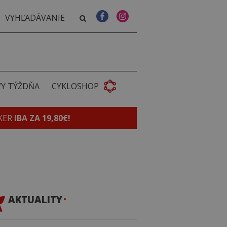
VY TÝŽDŇA
CYKLOSHOP
KER
IBA ZA 19,80€!
AKTUALITY