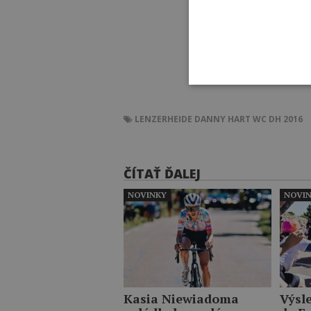
LENZERHEIDE
DANNY HART
WC DH 2016
ČÍTAŤ ĎALEJ
NOVINKY
NOVI
Kasia Niewiadoma
Výsl