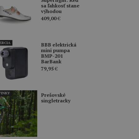
sa ľahkosť stane
výhodou
409,00
€
ERCIA
BBB elektrická
mini pumpa
BMP-201
BarBank
79,95
€
INKY
Prešovské
singletracky