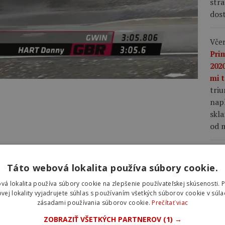
stra
dost
Včer
Pri
2020
mi t
tri
napl
skla
od m
Včer
lep
Táto webová lokalita používa súbory cookie.
nap
vá lokalita používa súbory cookie na zlepšenie používateľskej skúsenosti. 
Vin
vej lokality vyjadrujete súhlas s používaním všetkých súborov cookie v súla
Fra
zásadami používania súborov cookie.
Prečítať viac
mu 
ZOBRAZIŤ VŠETKÝCH PARTNEROV
(1) →