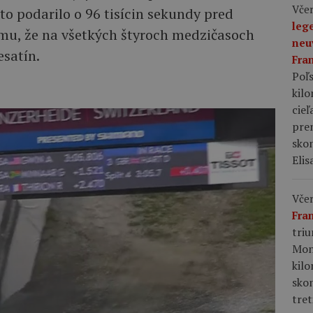
Včer
to podarilo o 96 tisícin sekundy pred
leg
u, že na všetkých štyroch medzičasoch
neu
esatín.
Fra
Poľs
kil
cieľ
pre
skon
Elis
Včer
Fra
tri
Mon
kil
sko
tret