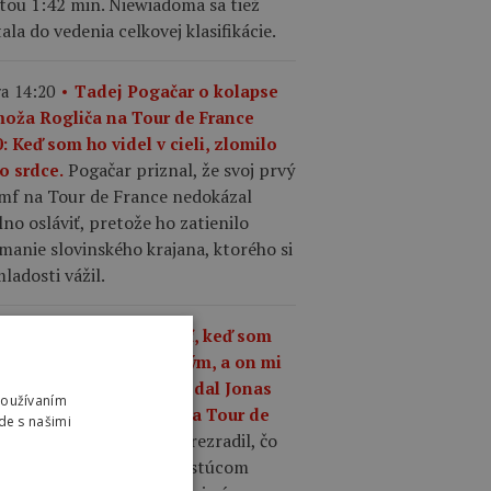
tou 1:42 min. Niewiadoma sa tiež
ala do vedenia celkovej klasifikácie.
a 14:20
Tadej Pogačar o kolapse
moža Rogliča na Tour de France
: Keď som ho videl v cieli, zlomilo
Pogačar priznal, že svoj prvý
o srdce.
umf na Tour de France nedokázal
no osláviť, pretože ho zatienilo
manie slovinského krajana, ktorého si
ladosti vážil.
a 13:37
„Čo mám robiť, keď som
ší ako kedykoľvek predtým, a on mi
riek tomu odíde?,“ povedal Jonas
Používaním
gegaard o Pogačarovi na Tour de
de s našimi
Mattias Skjelmose prezradil, čo
nce.
povedal Vingegaard o rastúcom