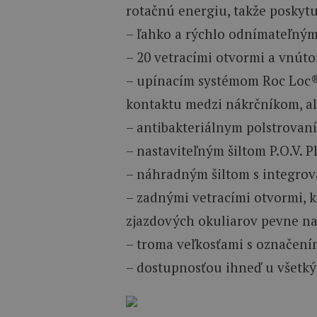
rotačnú energiu, takže poskytu
– ľahko a rýchlo odnímateľným
– 20 vetracími otvormi a vnú
– upínacím systémom Roc Loc®
kontaktu medzi nákrčníkom, a
– antibakteriálnym polstrovan
– nastaviteľným šiltom P.O.V. 
– náhradným šiltom s integr
– zadnými vetracími otvormi, 
zjazdových okuliarov pevne na
– troma veľkosťami s označen
– dostupnosťou ihneď u všetk