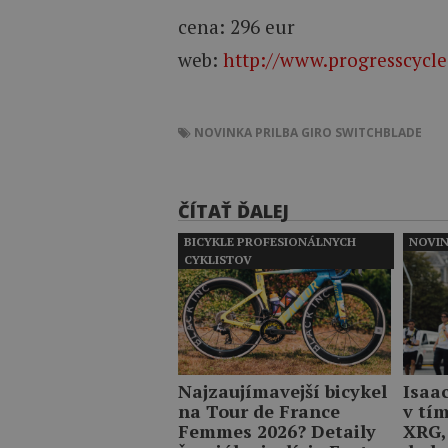
cena: 296 eur
web:
http://www.progresscycle
NOVINKA
PRILBA
GIRO
SWITCHBLADE
ČÍTAŤ ĎALEJ
BICYKLE PROFESIONÁLNYCH
NOVI
CYKLISTOV
Najzaujímavejší bicykel
Isaa
na Tour de France
v tí
Femmes 2026? Detaily
XRG,