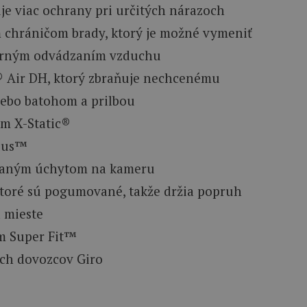
je viac ochrany pri určitých nárazoch
 chráničom brady, ktorý je možné vymeniť
torným odvádzaním vzduchu
 Air DH, ktorý zbraňuje nechcenému
lebo batohom a prilbou
ím X-Static®
Plus™
ovaným úchytom na kameru
ktoré sú pogumované, takže držia popruh
 mieste
ím Super Fit™
ých dovozcov Giro