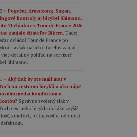
2
Pogačar, Armstrong, Sagan,
ingové kontroly aj bicykel Shimano.
hto 21 článkov z Tour de France 2026
Tadej
iac zaujalo čitateľov Bikeru.
ačar ovládol Tour de France po
ykrát, avšak našich čitateľov zaujal
 viac detailný pohľad na servisný
ykel Shimano.
1
Aký tlak by ste mali mať v
šťoch na cestnom bicykli a ako nájsť
nováhu medzi komfortom a
Správne zvolený tlak v
hlosťou?
ťoch cestného bicykla dokáže zvýšiť
losť, komfort, priľnavosť aj odolnosť
 defektom.