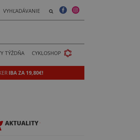
VY TÝŽDŇA
CYKLOSHOP
KER
IBA ZA 19,80€!
AKTUALITY