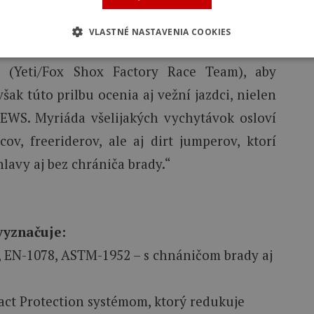
VLASTNÉ NASTAVENIA COOKIES
acovali so špičkovými jazdcami – Richiem
(Yeti/Fox Shox Factory Race Team), aby
šak túto prilbu ocenia aj vežní jazdci, nielen
 EWS. Myriáda všelijakých vychytávok osloví
cov, freeriderov, ale aj dirt jumperov, ktorí
lavy aj bez chrániča brady.“
vyznačuje:
C, EN-1078, ASTM-1952 – s chnáničom brady aj
act Protection systémom, ktorý redukuje