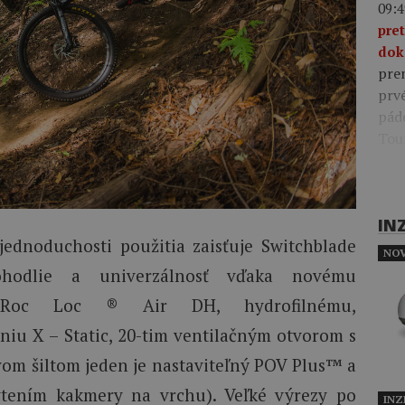
09:4
pre
dok
pre
prv
pád
Tou
IN
ednoduchosti použitia zaisťuje Switchblade
NOV
hodlie a univerzálnosť vďaka novému
 Roc Loc ® Air DH, hydrofilnému,
niu X – Static, 20-tim ventilačným otvorom s
m šiltom jeden je nastaviteľný POV Plus™ a
tením kakmery na vrchu). Veľké výrezy po
INZ