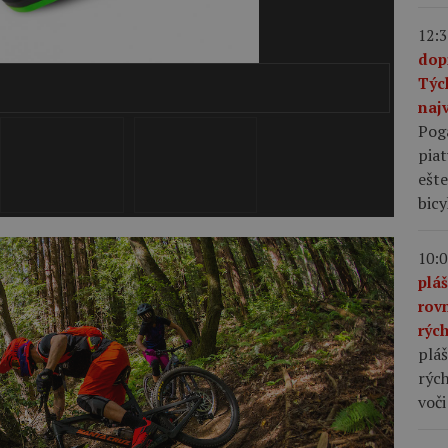
12:3
dop
Týc
2/4
najv
Pog
piat
ešte
bic
10:0
plá
rov
rýc
pláš
rých
voči