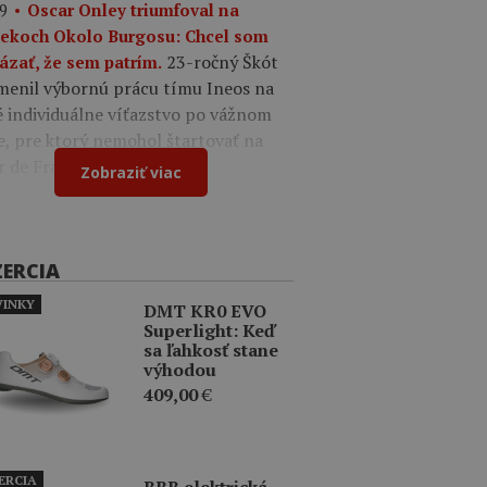
9
Oscar Onley triumfoval na
tekoch Okolo Burgosu: Chcel som
23-ročný Škót
ázať, že sem patrím.
menil výbornú prácu tímu Ineos na
é individuálne víťazstvo po vážnom
e, pre ktorý nemohol štartovať na
r de France.
Zobraziť viac
ZERCIA
INKY
DMT KR0 EVO
Superlight: Keď
sa ľahkosť stane
výhodou
409,00
€
ERCIA
BBB elektrická