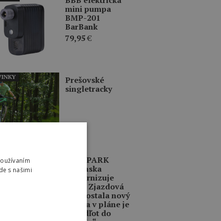
mini pumpa
BMP-201
BarBank
79,95
€
INKY
Prešovské
singletracky
INKY
BIKE PARK
Používaním
Kubínska
de s našimi
modernizuje
traily. Zjazdová
trať dostala nový
život a v pláne je
aj „Odľot do