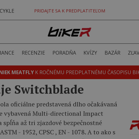
CYKLE
PRIDAJTE SA K PREDPLATITEĽOM
RANCE
RECENZIE
PORADŇA
KVÍZY
BAZÁR
ZĽA
NIEK MEATFLY
K ROČNÉMU PREDPLATNÉMU ČASOPISU BI
je Switchblade
ola oficiálne predstavená dlho očakávaná
je vybavená Multi-directional Impact
 spĺňa až tri zjazdové bezpečnostné
 ASTM - 1952, CPSC , EN - 1078. A to ako s