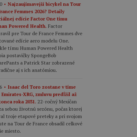
0
Najzaujímavejší bicykel na Tour
France Femmes 2026? Detaily
ciálnej edície Factor One tímu
Factor
an Powered Health.
pravil pre Tour de France Femmes dve
tované edície aero modelu One.
ykle tímu Human Powered Health
bia postavičky SpongeBob
arePants a Patrick Star zobrazené
adične aj s ich anatómiou.
6
Isaac del Toro zostane v tíme
 Emirates-XRG, zmluvu predĺžil až
22-ročný Mexičan
konca roka 2031.
a sebou životnú sezónu, počas ktorej
al troje etapové preteky a pri svojom
te na Tour de France obsadil celkové
ie miesto.