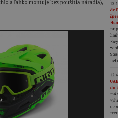
chlo a ľahko montuje bez použitia náradia),
13:1
de 
špe
Hum
pri
limi
Bic
zdo
Squ
netr
12:4
UAE
do 
má z
vyhr
debu
tret