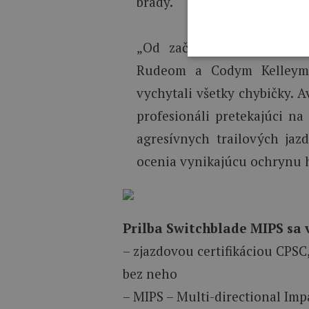
brady.“
„Od začiatku sme spolupr
Rudeom a Codym Kelleym 
vychytali všetky chybičky. Av
profesionáli pretekajúci na
agresívnych trailových jazd
ocenia vynikajúcu ochrynu h
Prilba Switchblade MIPS sa 
– zjazdovou certifikáciou CPS
bez neho
– MIPS – Multi-directional Imp