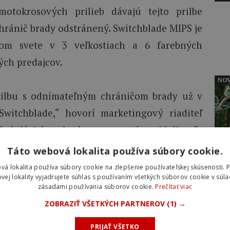
motokrosových prilieb dávajú tejto prilbe
 chránič brady odstránený. Switchblade MIPS je
lom svete v 3 veľkostiach a 6 farebných
ých predajcov.
NOV
rilbu s odnímateľným chráničom brady už v
witchblade,“ hovorí marketingový riaditeľ
ledujúcich rokoch sme na trhu videli veľa
richádzali a odchádzali. Všetky vychádzali z
Táto webová lokalita používa súbory cookie.
prilbe nejak pripojiť chánič brady. Naša nová
NOV
vá lokalita používa súbory cookie na zlepšenie používateľskej skúsenosti. 
vej lokality vyjadrujete súhlas s používaním všetkých súborov cookie v súla
ti tomuto trendu – urobili sme totiž presný
zásadami používania súborov cookie.
Prečítať viac
e je prispôsobené zjazdovaniu. Vymysleli sme
ZOBRAZIŤ VŠETKÝCH PARTNEROV
(1) →
rej je možné jednoducho odnímať chránič
PRIJAŤ VŠETKO