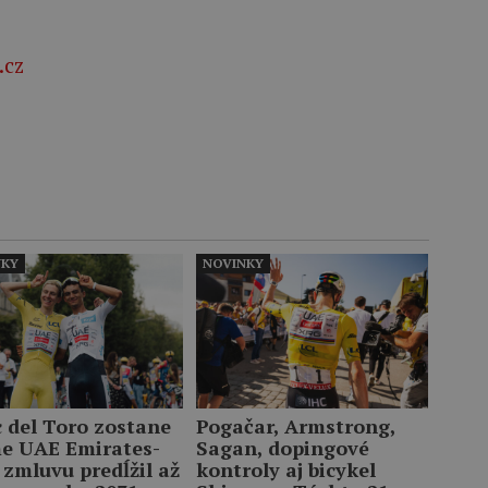
.cz
NKY
NOVINKY
c del Toro zostane
Pogačar, Armstrong,
me UAE Emirates-
Sagan, dopingové
 zmluvu predĺžil až
kontroly aj bicykel