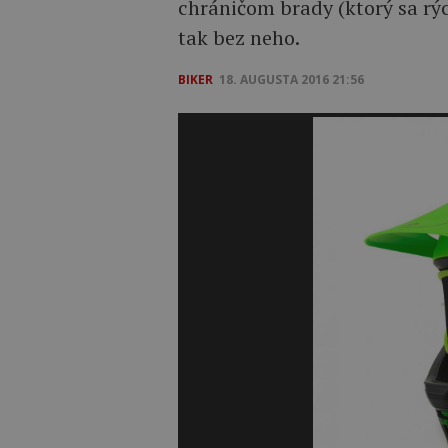
chráničom brady (ktorý sa rý
tak bez neho.
BIKER
18. AUGUSTA 2016 21:56