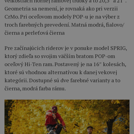
veľkostiach hornej rámovej trúbky a to 20,5″ a 21″.
Geometria sa nemení, je rovnaká ako pri verzii
CrMo. Pri oceľovom modely POP-u je na výber z
troch farebných prevedení. Matná modrá, fialovo/
čierna a perleťová čierna
Pre začínajúcich riderov je v ponuke model SPRIG,
ktorý zdieľa so svojim väčším bratom POP-om
oceľový Hi-Ten ram. Postavený je na 16″ kolesách,
ktoré sú vhodnou alternatívou k danej vekovej
kategórii. Dostupné sú dve farebné varianty a to
čierna, modrá farba rámu.