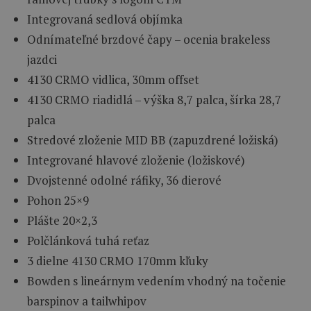
Integrovaná sedlová objímka
Odnímateľné brzdové čapy – ocenia brakeless
jazdci
4130 CRMO vidlica, 30mm offset
4130 CRMO riadidlá – výška 8,7 palca, šírka 28,7
palca
Stredové zloženie MID BB (zapuzdrené ložiská)
Integrované hlavové zloženie (ložiskové)
Dvojstenné odolné ráfiky, 36 dierové
Pohon 25×9
Plášte 20×2,3
Polčlánková tuhá reťaz
3 dielne 4130 CRMO 170mm kľuky
Bowden s lineárnym vedením vhodný na točenie
barspinov a tailwhipov