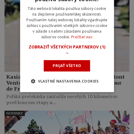
Táto webová lokalita používa súbory cookie
na zlepšenie používateľskej skúsenosti.
Používaním našej webovej lokality vyjadrujete
súhlas s používaním všetkých súborov cookie
v súlade s našimi zásadami používania
súborov cookie.
Prečítať viac
ZOBRAZIŤ VŠETKÝCH PARTNEROV
(1)
→
PRIJAŤ VŠETKO
Kasia Niewiadoma ovládla legendárny Mont
VLASTNÉ NASTAVENIA COOKIES
Ventoux. Po neuveriteľnom výkone na Tour
de France Femmes ide do žltého dresu
Poľská pretekárka zaútočila necelých 10 kilometrov
pred koncom etapy a…
NOVINKY