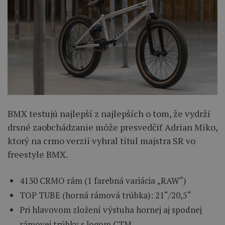
BMX testujú najlepší z najlepších o tom, že vydrží
drsné zaobchádzanie môže presvedčiť Adrian Miko,
ktorý na crmo verzii vyhral titul majstra SR vo
freestyle BMX.
4130 CRMO rám (1 farebná variácia „RAW“)
TOP TUBE (horná rámová trúbka): 21“/20,5“
Pri hlavovom zložení výstuha hornej aj spodnej
rámovej trúbky s logom CTM