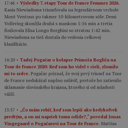
17:46
Výsledky 7. etapy Tour de France Femmes 2026.
Kasia Niewiadoma triumfovala na legendárnom vrchole
Mont Ventoux po takmer 10-kilometrovom sóle. Demi
Vollering skončila druhá s mankom 1:16 min a tretia
finišovala Elisa Longo Borghini so stratou 1:42 min.
Niewiadoma sa tiež dostala do vedenia celkovej
klasifikácie.
14:20
Tadej Pogačar o kolapse Primoža Rogliča na
Tour de France 2020: Keď som ho videl v cieli, zlomilo
Pogačar priznal, že svoj prvý triumf na Tour
mi to srdce.
de France nedokázal naplno osláviť, pretože ho zatienilo
sklamanie slovinského krajana, ktorého si od mladosti
vážil.
13:37
„Čo mám robiť, keď som lepší ako kedykoľvek
predtým, a on mi napriek tomu odíde?,“ povedal Jonas
Mattias
Vingegaard o Pogačarovi na Tour de France.