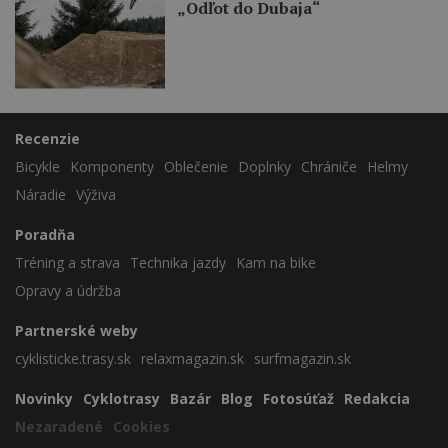
„Odľot do Dubaja“
Recenzie
Bicykle
Komponenty
Oblečenie
Doplnky
Chrániče
Helmy
Náradie
Výživa
Poradňa
Tréning a strava
Technika jazdy
Kam na bike
Opravy a údržba
Partnerské weby
cyklisticke.trasy.sk
relaxmagazin.sk
surfmagazin.sk
Novinky
Cyklotrasy
Bazár
Blog
Fotosúťaž
Redakcia
Nezaradené
Cookies