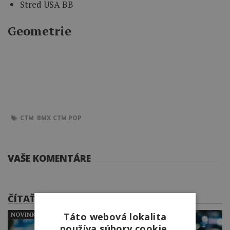
Stred USA BB
Geometrie
CTM
BMX
CTM POP
VAŠE KOMENTÁRE
ČÍTAŤ ĎALEJ
Táto webová lokalita
NOVINKY
používa súbory cookie.