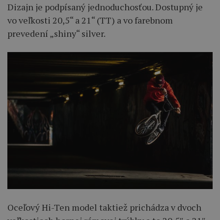
Dizajn je podpísaný jednoduchosťou. Dostupný je
vo veľkosti 20,5“ a 21“ (TT) a vo farebnom
prevedení „shiny“ silver.
Oceľový Hi-Ten model taktiež prichádza v dvoch