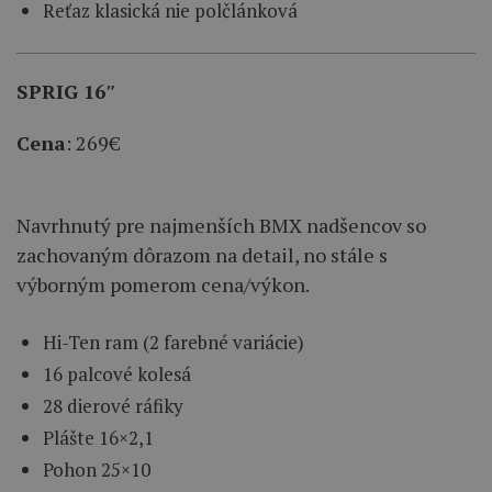
Reťaz klasická nie polčlánková
SPRIG 16″
Cena
: 269€
Navrhnutý pre najmenších BMX nadšencov so
zachovaným dôrazom na detail, no stále s
výborným pomerom cena/výkon.
Hi-Ten ram (2 farebné variácie)
16 palcové kolesá
28 dierové ráfiky
Plášte 16×2,1
Pohon 25×10