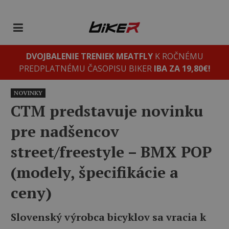
DVOJBALENIE TRENIEK MEATFLY
K ROČNÉMU
PREDPLATNÉMU ČASOPISU BIKER
IBA ZA 19,80€!
NOVINKY
CTM predstavuje novinku
pre nadšencov
street/freestyle – BMX POP
(modely, špecifikácie a
ceny)
Slovenský výrobca bicyklov sa vracia k