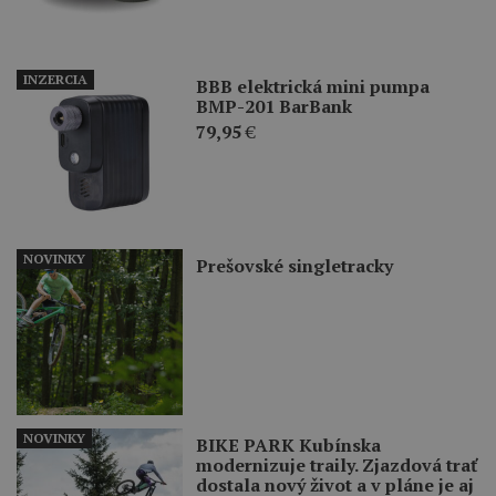
INZERCIA
BBB elektrická mini pumpa
BMP-201 BarBank
79,95
€
NOVINKY
Prešovské singletracky
NOVINKY
BIKE PARK Kubínska
modernizuje traily. Zjazdová trať
dostala nový život a v pláne je aj