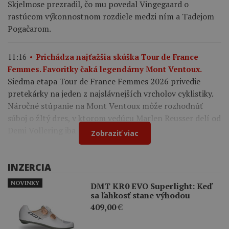
Skjelmose prezradil, čo mu povedal Vingegaard o
rastúcom výkonnostnom rozdiele medzi ním a Tadejom
Pogačarom.
11:16
Prichádza najťažšia skúška Tour de France
Femmes. Favoritky čaká legendárny Mont Ventoux.
Siedma etapa Tour de France Femmes 2026 privedie
pretekárky na jeden z najslávnejších vrcholov cyklistiky.
Náročné stúpanie na Mont Ventoux môže rozhodnúť
súboj o žltý dres, v ktorom vedúcu Marlen Reusser delí od
Demi Vollering iba 12 sekúnd.
Zobraziť viac
INZERCIA
NOVINKY
DMT KR0 EVO Superlight: Keď
sa ľahkosť stane výhodou
409,00
€