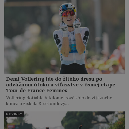
Demi Vollering ide do žltého dresu po
odvážnom útoku a víťazstve v ôsmej etape
Tour de France Femmes
Vollering dotiahla 6-kilometrové sólo do víťazného
konca a získala 8-sekundový…
NOVINKY