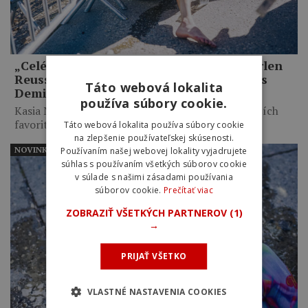
„Celé mi to pripadalo trochu hlúpe.“ Marlen
Reusser priznala zbytočné taktizovanie s
Táto webová lokalita
Demi Vollering na Mont Ventoux
používa súbory cookie.
Kasia Niewiadoma využila taktické váhanie najväčších
favoritiek, necelých desať kilometrov…
Táto webová lokalita používa súbory cookie
na zlepšenie používateľskej skúsenosti.
NOVINKY
Používaním našej webovej lokality vyjadrujete
súhlas s používaním všetkých súborov cookie
v súlade s našimi zásadami používania
súborov cookie.
Prečítať viac
ZOBRAZIŤ VŠETKÝCH PARTNEROV
(1)
→
PRIJAŤ VŠETKO
VLASTNÉ NASTAVENIA COOKIES