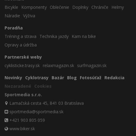
Bicykle
Komponenty
Oblečenie
Doplnky
Chrániče
Helmy
Náradie
Výživa
Poradňa
Tréning a strava
Technika jazdy
Kam na bike
Opravy a údržba
Partnerské weby
cyklisticke.trasy.sk
relaxmagazin.sk
surfmagazin.sk
Novinky
Cyklotrasy
Bazár
Blog
Fotosúťaž
Redakcia
Nezaradené
Cookies
Sportmedia s.r.o.
Lamačská cesta 45, 841 03 Bratislava
sportmedia@sportmedia.sk
+421 903 805 059
www.biker.sk