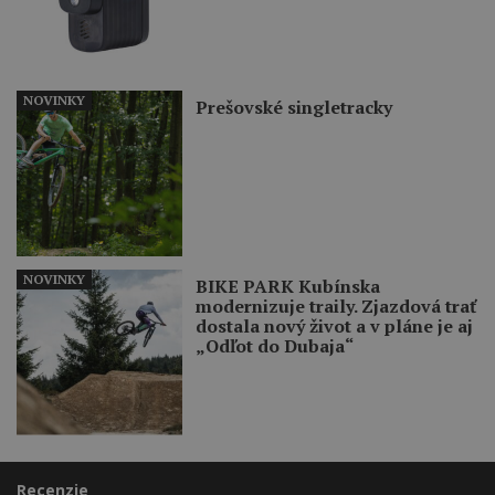
NOVINKY
Prešovské singletracky
NOVINKY
BIKE PARK Kubínska
modernizuje traily. Zjazdová trať
dostala nový život a v pláne je aj
„Odľot do Dubaja“
Recenzie