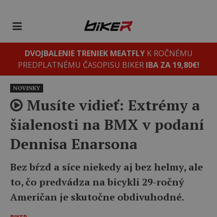
DVOJBALENIE TRENIEK MEATFLY
K ROČNÉMU
PREDPLATNÉMU ČASOPISU BIKER
IBA ZA 19,80€!
NOVINKY
Musíte vidieť: Extrémy a
šialenosti na BMX v podaní
Dennisa Enarsona
Bez bŕzd a síce niekedy aj bez helmy, ale
to, čo predvádza na bicykli 29-ročný
Američan je skutočne obdivuhodné.