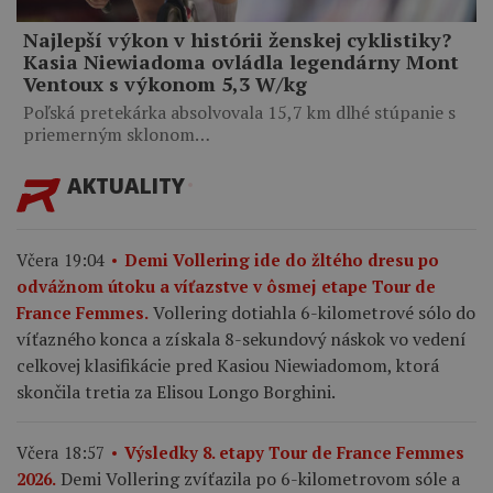
Najlepší výkon v histórii ženskej cyklistiky?
Kasia Niewiadoma ovládla legendárny Mont
Ventoux s výkonom 5,3 W/kg
Poľská pretekárka absolvovala 15,7 km dlhé stúpanie s
priemerným sklonom…
AKTUALITY
Včera 19:04
Demi Vollering ide do žltého dresu po
odvážnom útoku a víťazstve v ôsmej etape Tour de
Vollering dotiahla 6-kilometrové sólo do
France Femmes.
víťazného konca a získala 8-sekundový náskok vo vedení
celkovej klasifikácie pred Kasiou Niewiadomom, ktorá
skončila tretia za Elisou Longo Borghini.
Včera 18:57
Výsledky 8. etapy Tour de France Femmes
Demi Vollering zvíťazila po 6-kilometrovom sóle a
2026.