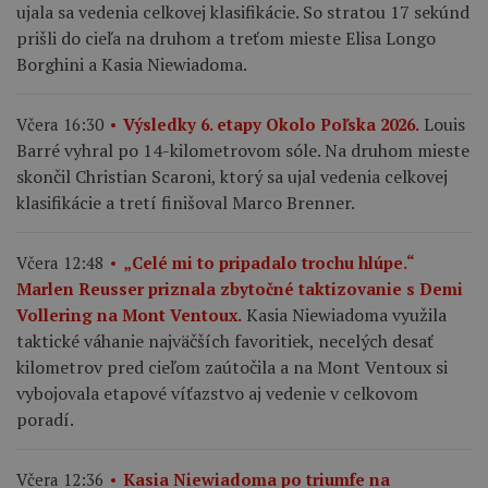
ujala sa vedenia celkovej klasifikácie. So stratou 17 sekúnd
prišli do cieľa na druhom a treťom mieste Elisa Longo
Borghini a Kasia Niewiadoma.
Louis
Včera 16:30
Výsledky 6. etapy Okolo Poľska 2026.
Barré vyhral po 14-kilometrovom sóle. Na druhom mieste
skončil Christian Scaroni, ktorý sa ujal vedenia celkovej
klasifikácie a tretí finišoval Marco Brenner.
Včera 12:48
„Celé mi to pripadalo trochu hlúpe.“
Marlen Reusser priznala zbytočné taktizovanie s Demi
Kasia Niewiadoma využila
Vollering na Mont Ventoux.
taktické váhanie najväčších favoritiek, necelých desať
kilometrov pred cieľom zaútočila a na Mont Ventoux si
vybojovala etapové víťazstvo aj vedenie v celkovom
poradí.
Včera 12:36
Kasia Niewiadoma po triumfe na