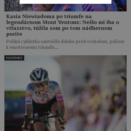
Kasia Niewiadoma po triumfe na
legendárnom Mont Ventoux: Nešlo mi iba o
víťazstvo, túžila som po tom nádhernom
pocite
Poľská cyklistka zaútočila ďaleko pred vrcholom, pričom
k emotívnemu triumfu…
NOVINKY