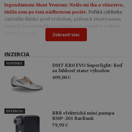
legendárnom Mont Ventoux: Nešlo mi iba o víťazstvo,
Poľská cyklistka
túžila som po tom nádhernom pocite.
zaútočila ďaleko pred vrcholom, pričom k emotívnemu
triumfu ju povzbudilo aj nečakané stretnutie s rodičmi
priamo na trati.
Zobraziť viac
INZERCIA
NOVINKY
DMT KR0 EVO Superlight: Keď
sa ľahkosť stane výhodou
409,00
€
INZERCIA
BBB elektrická mini pumpa
BMP-201 BarBank
79,95
€