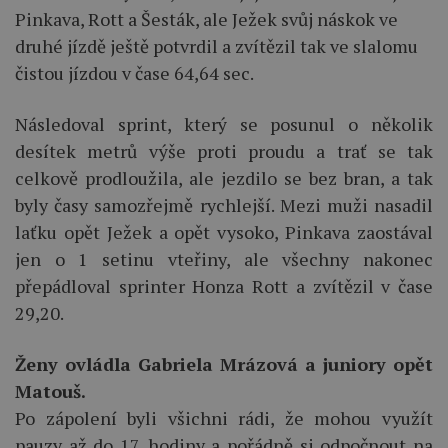
Pinkava, Rott a Šesták, ale Ježek svůj náskok ve
druhé jízdě ještě potvrdil a zvítězil tak ve slalomu
čistou jízdou v čase 64,64 sec.
Následoval sprint, který se posunul o několik
desítek metrů výše proti proudu a trať se tak
celkově prodloužila, ale jezdilo se bez bran, a tak
byly časy samozřejmě rychlejší. Mezi muži nasadil
laťku opět Ježek a opět vysoko, Pinkava zaostával
jen o 1 setinu vteřiny, ale všechny nakonec
přepádloval sprinter Honza Rott a zvítězil v čase
29,20.
Ženy ovládla Gabriela Mrázová a juniory opět
Matouš.
Po zápolení byli všichni rádi, že mohou využít
pauzy až do 17. hodiny a pořádně si odpočnout na