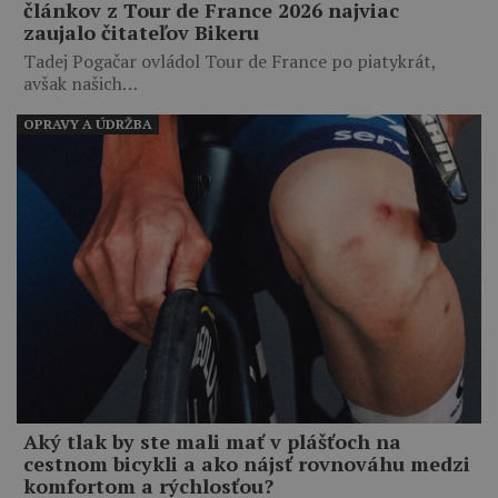
článkov z Tour de France 2026 najviac
zaujalo čitateľov Bikeru
Tadej Pogačar ovládol Tour de France po piatykrát,
avšak našich…
OPRAVY A ÚDRŽBA
Aký tlak by ste mali mať v plášťoch na
cestnom bicykli a ako nájsť rovnováhu medzi
komfortom a rýchlosťou?