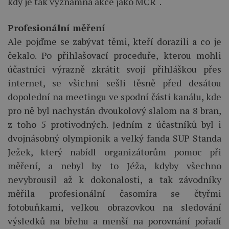
kdy je tak významná akce jako MČR“.
Profesionální měření
Ale pojďme se zabývat těmi, kteří dorazili a co je
čekalo. Po přihlašovací proceduře, kterou mohli
účastníci výrazně zkrátit svojí přihláškou přes
internet, se všichni sešli těsně před desátou
dopolední na meetingu ve spodní části kanálu, kde
pro ně byl nachystán dvoukolový slalom na 8 bran,
z toho 5 protivodných. Jedním z účastníků byl i
dvojnásobný olympionik a velký fanda SUP Standa
Ježek, který nabídl organizátorům pomoc při
měření, a nebyl by to Jéža, kdyby všechno
nevybrousil až k dokonalosti, a tak závodníky
měřila profesionální časomíra se čtyřmi
fotobuňkami, velkou obrazovkou na sledování
výsledků na břehu a menší na porovnání pořadí