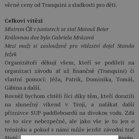
věcné ceny od Tranquini a sladkosti pro děti.
Celkoví vítězi
Mistrem ČR v juniorech se stal Matouš Beier
Královnou dne byla Gabriela Mrázová
Mezi muži si zaslouženě pro vítězství dojel Standa
Ježek
Organizátoři děkují všem, kteří se podíleli na
organizaci závodu ať už finančně (Tranquini) či
vlastní pomocí: Jéža, Patrik, Dominika, Tomáš,
Gábina a další.
Rovněž bychom chtěli říci díky těm, kteří dorazili
na slunečný víkend v Troji, a nalákat další
příznivce SUP-paddleboardů na divokou vodu. Zdá
se to sice nebezpečné, ale jako vše je to jen o
tréninku a pokud s námi může jezdit závodní trať
8letý kluk, 14letá holka, nebo 50letý veterán,