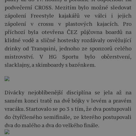
podvečerní CROSS. Mezitím bylo možné sledovat
zápolení Freestyle kajakářů ve válci i jejich
zápolení v crossu v plastových kajacích. Pro
příchozí byla otevřena ČEZ půjčovna boardů na
klidné vodě a sličné hostesky rozdávaly osvěžující
drinky od Tranquini, jednoho ze sponzorů celého
mistrovství. V HG Sportu bylo občerstvení,
slacklajny, a skimboardy s bazénkem.
Divácky nejoblíbenější disciplína se jela až na
samém konci tratě na dvě bójky v levém a pravém
vracáku. Startovalo se po 3 s tím, že dva postupovali
do čtyřčleného semifinále, ze kterého postupovali
dva do malého a dva do velkého finále.