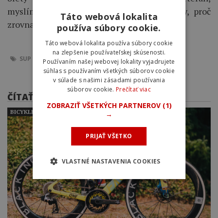
myslím, že zde není prostor pro výmluvy, proč
Táto webová lokalita
zrovna ty NE!
používa súbory cookie.
Táto webová lokalita používa súbory cookie
na zlepšenie používateľskej skúsenosti.
SUP
PADDLEBOARDING
STAND UP PADDLE
MČR
Používaním našej webovej lokality vyjadrujete
súhlas s používaním všetkých súborov cookie
v súlade s našimi zásadami používania
súborov cookie.
Prečítať viac
ČÍTAŤ ĎALEJ
ZOBRAZIŤ VŠETKÝCH PARTNEROV
(1)
BICYKLE PROFESIONÁLNYCH CYKLISTOV
→
PRIJAŤ VŠETKO
VLASTNÉ NASTAVENIA COOKIES