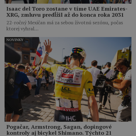
Isaac del Toro zostane v tíme UAE Emirates-
XRG, zmluvu predĺžil až do konca roka 2031
22-ročný Mexičan má za sebou životnú sezónu, počas
ktorej vyhral…
NOVINKY
Pogačar, Armstrong, Sagan, dopingové
kontroly aj bicykel Shimano. Týchto 21