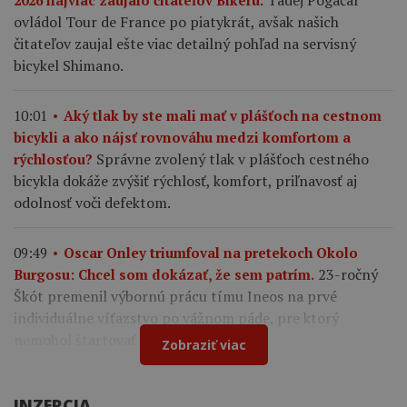
Tadej Pogačar
2026 najviac zaujalo čitateľov Bikeru.
ovládol Tour de France po piatykrát, avšak našich
čitateľov zaujal ešte viac detailný pohľad na servisný
bicykel Shimano.
10:01
Aký tlak by ste mali mať v plášťoch na cestnom
bicykli a ako nájsť rovnováhu medzi komfortom a
Správne zvolený tlak v plášťoch cestného
rýchlosťou?
bicykla dokáže zvýšiť rýchlosť, komfort, priľnavosť aj
odolnosť voči defektom.
09:49
Oscar Onley triumfoval na pretekoch Okolo
23-ročný
Burgosu: Chcel som dokázať, že sem patrím.
Škót premenil výbornú prácu tímu Ineos na prvé
individuálne víťazstvo po vážnom páde, pre ktorý
nemohol štartovať na Tour de France.
Zobraziť viac
INZERCIA