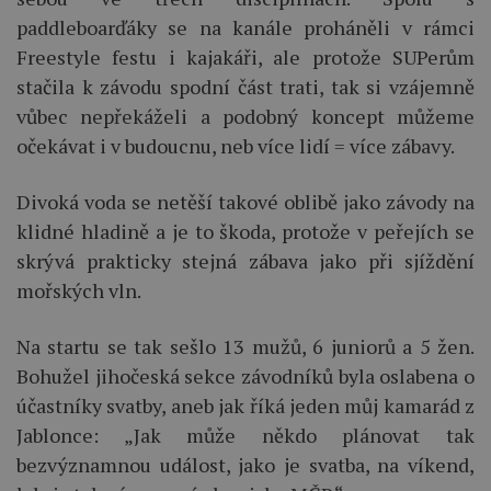
paddleboarďáky se na kanále proháněli v rámci
Freestyle festu i kajakáři, ale protože SUPerům
stačila k závodu spodní část trati, tak si vzájemně
vůbec nepřekáželi a podobný koncept můžeme
očekávat i v budoucnu, neb více lidí = více zábavy.
Divoká voda se netěší takové oblibě jako závody na
klidné hladině a je to škoda, protože v peřejích se
skrývá prakticky stejná zábava jako při sjíždění
mořských vln.
Na startu se tak sešlo 13 mužů, 6 juniorů a 5 žen.
Bohužel jihočeská sekce závodníků byla oslabena o
účastníky svatby, aneb jak říká jeden můj kamarád z
Jablonce: „Jak může někdo plánovat tak
bezvýznamnou událost, jako je svatba, na víkend,