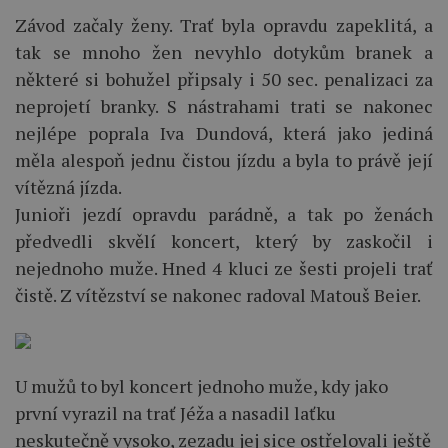
Závod začaly ženy. Trať byla opravdu zapeklitá, a
tak se mnoho žen nevyhlo dotykům branek a
některé si bohužel připsaly i 50 sec. penalizaci za
neprojetí branky. S nástrahami trati se nakonec
nejlépe poprala Iva Dundová, která jako jediná
měla alespoň jednu čistou jízdu a byla to právě její
vítězná jízda.
Junioři jezdí opravdu parádně, a tak po ženách
předvedli skvělí koncert, který by zaskočil i
nejednoho muže. Hned 4 kluci ze šesti projeli trať
čistě. Z vítězství se nakonec radoval Matouš Beier.
U mužů to byl koncert jednoho muže, kdy jako
první vyrazil na trať Jéža a nasadil laťku
neskutečně vysoko, zezadu jej sice ostřelovali ještě