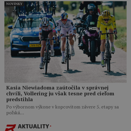
NOVINKY
Kasia Niewiadoma zaútočila v správnej
chvíli, Vollering ju však tesne pred cieľom
predstihla
Po výbornom výkone v kopcovitom závere 5. etapy sa
poľská…
AKTUALITY