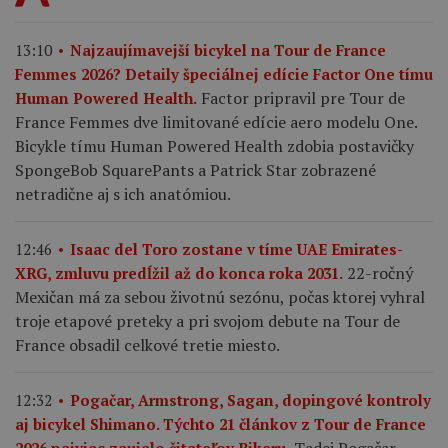
13:10
Najzaujímavejší bicykel na Tour de France
Femmes 2026? Detaily špeciálnej edície Factor One tímu
Factor pripravil pre Tour de
Human Powered Health.
France Femmes dve limitované edície aero modelu One.
Bicykle tímu Human Powered Health zdobia postavičky
SpongeBob SquarePants a Patrick Star zobrazené
netradične aj s ich anatómiou.
12:46
Isaac del Toro zostane v tíme UAE Emirates-
22-ročný
XRG, zmluvu predĺžil až do konca roka 2031.
Mexičan má za sebou životnú sezónu, počas ktorej vyhral
troje etapové preteky a pri svojom debute na Tour de
France obsadil celkové tretie miesto.
12:32
Pogačar, Armstrong, Sagan, dopingové kontroly
aj bicykel Shimano. Týchto 21 článkov z Tour de France