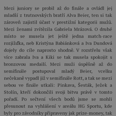
Mezi juniory se probil až do finále a ovládl jej
mladší z trutnovských bratří Alva Beier, ten si tak
zároveň zajistil účast v prestižní kategorii mužů.
Mezi ženami zvítězila Gabriela Mrázová. O druhé
místo se musela jet ještě jedna match-race
rozjížďka, neb Kristýna Babiánková a Iva Dundová
dojely do cíle naprosto shodně. V rozstřelu však
více zabrala Iva a Kiki se tak musela spokojit s
bronzovou medailí. Mezi muži úspěšně až do
semifinále postupoval mladý Beier, vcelku
nečekaně vypadl již v semifinále Rott, a tak se mezi
sebou ve finále utkali: Pinkava, Šesták, Ježek a
Stolín, kteří dokončili svoji bitvu právě v tomto
pořadí. Po sečtení všech bodů jsme se mohli
přesunout na vyhlášení v areálu HG Sportu, kde
byly pro závodníky připraveny jak prize-money, tak