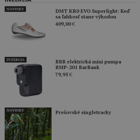
NOVINKY
DMT KR0 EVO Superlight: Keď
sa ľahkosť stane výhodou
409,00
€
INZERCIA
BBB elektrická mini pumpa
BMP-201 BarBank
79,95
€
NOVINKY
Prešovské singletracky