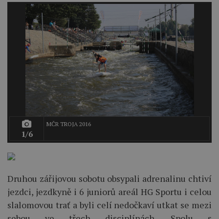
MČR TROJA 2016
1/6
Druhou zářijovou sobotu obsypali adrenalinu chtiví
jezdci, jezdkyně i 6 juniorů areál HG Sportu i celou
slalomovou trať a byli celí nedočkaví utkat se mezi
sebou ve třech disciplínách. Spolu s