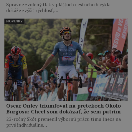
Správne zvolený tlak v plášťoch cestného bicykla
dokáže zvýšiť rýchlosť,…
NOVINKY
Oscar Onley triumfoval na pretekoch Okolo
Burgosu: Chcel som dokázať, že sem patrím
23-ročný Škót premenil výbornú prácu tímu Ineos na
prvé individuálne…