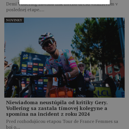
Demi Vollering zavŕšila zisk žltého dresu víťazstvom v
poslednej etape.…
NOVINKY
Niewiadoma neustúpila od kritiky Gery.
Vollering sa zastala tímovej kolegyne a
spomína na incident z roku 2024
Pred rozhodujúcou etapou Tour de France Femmes sa
boj o…