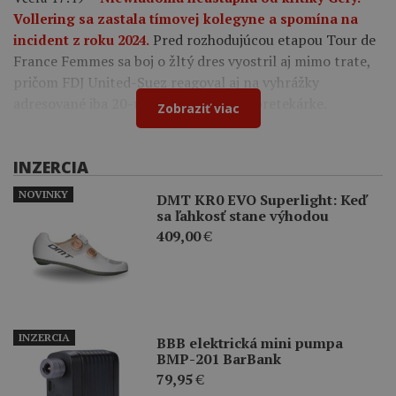
Vollering sa zastala tímovej kolegyne a spomína na
Pred rozhodujúcou etapou Tour de
incident z roku 2024.
France Femmes sa boj o žltý dres vyostril aj mimo trate,
pričom FDJ United-Suez reagoval aj na vyhrážky
adresované iba 20-ročnej francúzskej pretekárke.
Zobraziť viac
INZERCIA
NOVINKY
DMT KR0 EVO Superlight: Keď
sa ľahkosť stane výhodou
409,00
€
INZERCIA
BBB elektrická mini pumpa
BMP-201 BarBank
79,95
€