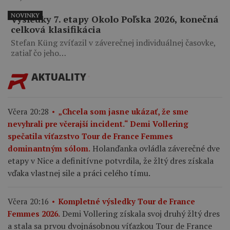
NOVINKY
Výsledky 7. etapy Okolo Poľska 2026, konečná
celková klasifikácia
Stefan Küng zvíťazil v záverečnej individuálnej časovke,
zatiaľ čo jeho…
AKTUALITY
Včera 20:28
„Chcela som jasne ukázať, že sme
nevyhrali pre včerajší incident.“ Demi Vollering
spečatila víťazstvo Tour de France Femmes
Holanďanka ovládla záverečné dve
dominantným sólom.
etapy v Nice a definitívne potvrdila, že žltý dres získala
vďaka vlastnej sile a práci celého tímu.
Včera 20:16
Kompletné výsledky Tour de France
Demi Vollering získala svoj druhý žltý dres
Femmes 2026.
a stala sa prvou dvojnásobnou víťazkou Tour de France