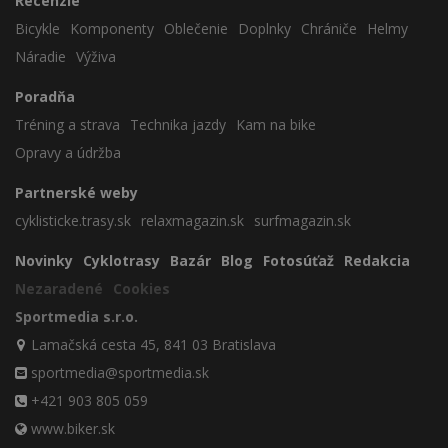
Recenzie
Bicykle
Komponenty
Oblečenie
Doplnky
Chrániče
Helmy
Náradie
Výživa
Poradňa
Tréning a strava
Technika jazdy
Kam na bike
Opravy a údržba
Partnerské weby
cyklisticke.trasy.sk
relaxmagazin.sk
surfmagazin.sk
Novinky
Cyklotrasy
Bazár
Blog
Fotosúťaž
Redakcia
Nezaradené
Cookies
Sportmedia s.r.o.
Lamačská cesta 45, 841 03 Bratislava
sportmedia@sportmedia.sk
+421 903 805 059
www.biker.sk