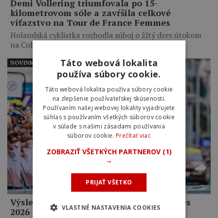
Demi Vollering triumfovala po 15-
kilometrovom sóle a zavŕšila celkové
víťazstvo na Tour de France Femmes
Holandská cyklistka rozhodla súboj o žltý dres útokom
na Col…
Táto webová lokalita
NOVINKY
používa súbory cookie.
Táto webová lokalita používa súbory cookie
na zlepšenie používateľskej skúsenosti.
Používaním našej webovej lokality vyjadrujete
súhlas s používaním všetkých súborov cookie
v súlade s našimi zásadami používania
súborov cookie.
Prečítať viac
ZOBRAZIŤ VŠETKÝCH PARTNEROV
(1)
→
PRIJAŤ VŠETKO
Výsledky 9. etapy Tour de France Femmes
VLASTNÉ NASTAVENIA COOKIES
2026