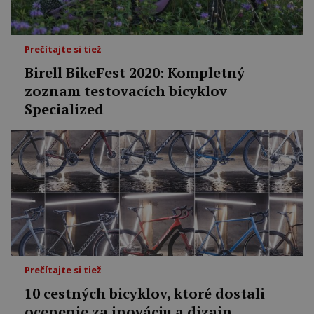
Prečítajte si tiež
Birell BikeFest 2020: Kompletný
zoznam testovacích bicyklov
Specialized
Prečítajte si tiež
10 cestných bicyklov, ktoré dostali
ocenenie za inováciu a dizajn