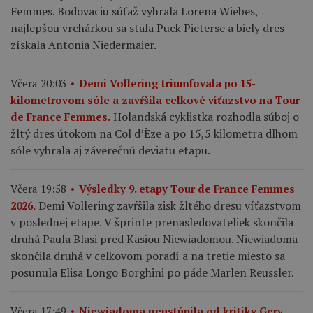
Femmes. Bodovaciu súťaž vyhrala Lorena Wiebes,
najlepšou vrchárkou sa stala Puck Pieterse a biely dres
získala Antonia Niedermaier.
Včera 20:03
Demi Vollering triumfovala po 15-
kilometrovom sóle a zavŕšila celkové víťazstvo na Tour
Holandská cyklistka rozhodla súboj o
de France Femmes.
žltý dres útokom na Col d’Èze a po 15,5 kilometra dlhom
sóle vyhrala aj záverečnú deviatu etapu.
Včera 19:58
Výsledky 9. etapy Tour de France Femmes
Demi Vollering zavŕšila zisk žltého dresu víťazstvom
2026.
v poslednej etape. V šprinte prenasledovateliek skončila
druhá Paula Blasi pred Kasiou Niewiadomou. Niewiadoma
skončila druhá v celkovom poradí a na tretie miesto sa
posunula Elisa Longo Borghini po páde Marlen Reussler.
Včera 17:49
Niewiadoma neustúpila od kritiky Gery.