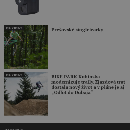
NOVINKY
Prešovské singletracky
NOVINKY
BIKE PARK Kubínska
modernizuje traily. Zjazdová trať
dostala nový život a v pláne je aj
„Odľot do Dubaja“