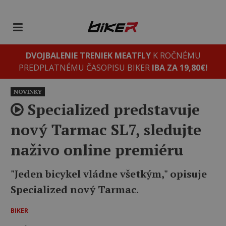
DVOJBALENIE TRENIEK MEATFLY
K ROČNÉMU
PREDPLATNÉMU ČASOPISU BIKER
IBA ZA 19,80€!
NOVINKY
Specialized predstavuje
nový Tarmac SL7, sledujte
naživo online premiéru
"Jeden bicykel vládne všetkým," opisuje
Specialized nový Tarmac.
BIKER