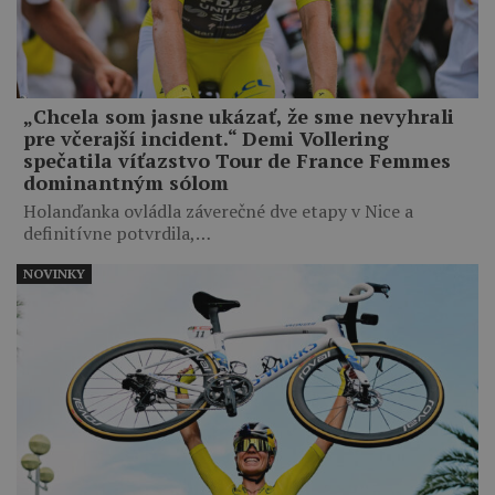
„Chcela som jasne ukázať, že sme nevyhrali
pre včerajší incident.“ Demi Vollering
spečatila víťazstvo Tour de France Femmes
dominantným sólom
Holanďanka ovládla záverečné dve etapy v Nice a
definitívne potvrdila,…
NOVINKY