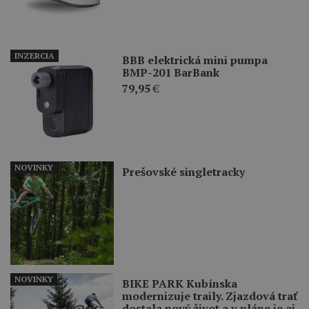
INZERCIA
BBB elektrická mini pumpa
BMP-201 BarBank
79,95
€
NOVINKY
Prešovské singletracky
NOVINKY
BIKE PARK Kubínska
modernizuje traily. Zjazdová trať
dostala nový život a v pláne je aj