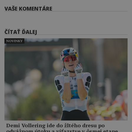
VAŠE KOMENTÁRE
ČÍTAŤ ĎALEJ
NOVINKY
Demi Vollering ide do žltého dresu po
odvážnom útoku a víťazstve v ôsmej etape