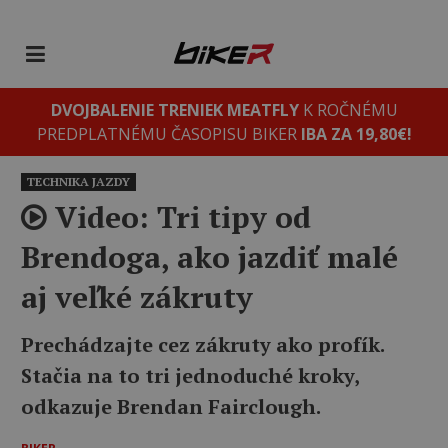
DVOJBALENIE TRENIEK MEATFLY
K ROČNÉMU
PREDPLATNÉMU ČASOPISU BIKER
IBA ZA 19,80€!
TECHNIKA JAZDY
Video: Tri tipy od
Brendoga, ako jazdiť malé
aj veľké zákruty
Prechádzajte cez zákruty ako profík.
Stačia na to tri jednoduché kroky,
odkazuje Brendan Fairclough.