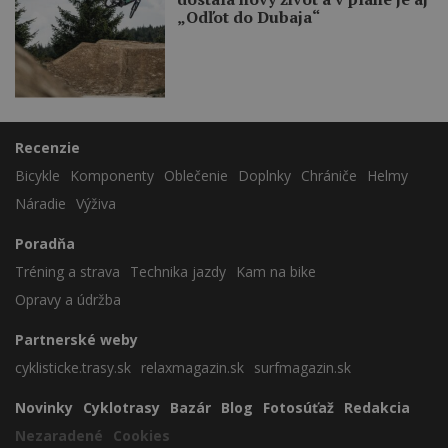
„Odľot do Dubaja“
Recenzie
Bicykle
Komponenty
Oblečenie
Doplnky
Chrániče
Helmy
Náradie
Výživa
Poradňa
Tréning a strava
Technika jazdy
Kam na bike
Opravy a údržba
Partnerské weby
cyklisticke.trasy.sk
relaxmagazin.sk
surfmagazin.sk
Novinky
Cyklotrasy
Bazár
Blog
Fotosúťaž
Redakcia
Nezaradené
Cookies