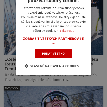
používa súbory cookie.
Táto webová lokalita používa súbory cookie
na zlepšenie používateľskej skúsenosti.
Používaním našej webovej lokality vyjadrujete
súhlas s používaním všetkých súborov cookie
v súlade s našimi zásadami používania
súborov cookie.
Prečítať viac
ZOBRAZIŤ VŠETKÝCH PARTNEROV
(1)
→
PRIJAŤ VŠETKO
„Celé mi to pripadalo trochu hlúpe.“ Marlen
Reusser priznala zbytočné taktizovanie s
VLASTNÉ NASTAVENIA COOKIES
Demi Vollering na Mont Ventoux
Kasia Niewiadoma využila taktické váhanie najväčších
favoritiek, necelých desať kilometrov…
NOVINKY