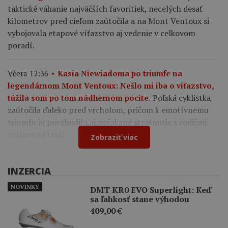
taktické váhanie najväčších favoritiek, necelých desať
kilometrov pred cieľom zaútočila a na Mont Ventoux si
vybojovala etapové víťazstvo aj vedenie v celkovom
poradí.
Včera 12:36
Kasia Niewiadoma po triumfe na
legendárnom Mont Ventoux: Nešlo mi iba o víťazstvo,
Poľská cyklistka
túžila som po tom nádhernom pocite.
zaútočila ďaleko pred vrcholom, pričom k emotívnemu
triumfu ju povzbudilo aj nečakané stretnutie s rodičmi
priamo na trati.
Zobraziť viac
INZERCIA
NOVINKY
DMT KR0 EVO Superlight: Keď
sa ľahkosť stane výhodou
409,00
€