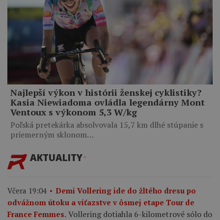
Najlepší výkon v histórii ženskej cyklistiky?
Kasia Niewiadoma ovládla legendárny Mont
Ventoux s výkonom 5,3 W/kg
Poľská pretekárka absolvovala 15,7 km dlhé stúpanie s
priemerným sklonom…
AKTUALITY
Včera 19:04
Demi Vollering ide do žltého dresu po
odvážnom útoku a víťazstve v ôsmej etape Tour de
Vollering dotiahla 6-kilometrové sólo do
France Femmes.