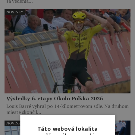
sa vedenia…
NOVINKY
Výsledky 6. etapy Okolo Poľska 2026
Louis Barré vyhral po 14-kilometrovom sóle. Na druhom
mieste skončil…
NOVINKY
Táto webová lokalita