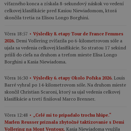
víťazného konca a získala 8-sekundový náskok vo vedení
celkovej klasifikácie pred Kasiou Niewiadomom, ktorá
skončila tretia za Elisou Longo Borghini.
Včera 18:57
Výsledky 8. etapy Tour de France Femmes
Demi Vollering zvíťazila po 6-kilometrovom sóle a
2026.
ujala sa vedenia celkovej klasifikácie. So stratou 17 sekúnd
prišli do cieľa na druhom a treťom mieste Elisa Longo
Borghini a Kasia Niewiadoma.
Louis
Včera 16:30
Výsledky 6. etapy Okolo Poľska 2026.
Barré vyhral po 14-kilometrovom sóle. Na druhom mieste
skončil Christian Scaroni, ktorý sa ujal vedenia celkovej
klasifikácie a tretí finišoval Marco Brenner.
Včera 12:48
„Celé mi to pripadalo trochu hlúpe.“
Marlen Reusser priznala zbytočné taktizovanie s Demi
Kasia Niewiadoma využila
Vollering na Mont Ventoux.