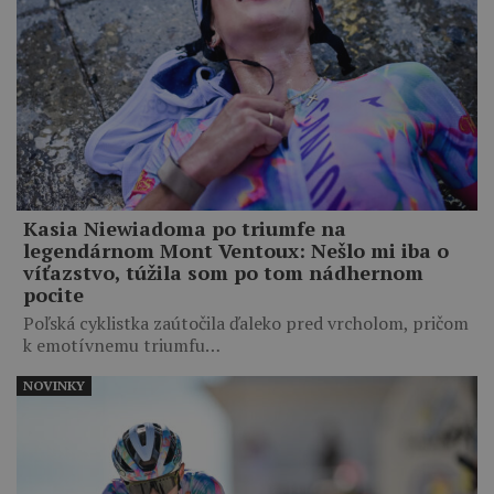
Kasia Niewiadoma po triumfe na
legendárnom Mont Ventoux: Nešlo mi iba o
víťazstvo, túžila som po tom nádhernom
pocite
Poľská cyklistka zaútočila ďaleko pred vrcholom, pričom
k emotívnemu triumfu…
NOVINKY