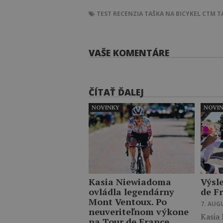
TEST
RECENZIA
TAŠKA NA BICYKEL CTM 
VAŠE KOMENTÁRE
ČÍTAŤ ĎALEJ
NOVINKY
NOVI
Kasia Niewiadoma
Výsl
ovládla legendárny
de F
Mont Ventoux. Po
7. AUG
neuveriteľnom výkone
Kasia
na Tour de France