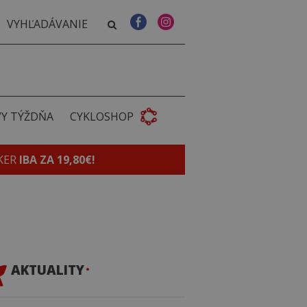
VY TÝŽDŇA
CYKLOSHOP
KER
IBA ZA 19,80€!
AKTUALITY