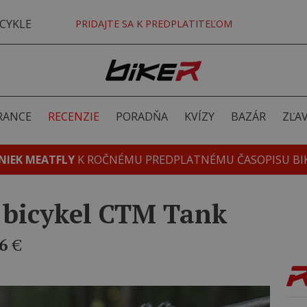
CYKLE
PRIDAJTE SA K PREDPLATITEĽOM
RANCE
RECENZIE
PORADŇA
KVÍZY
BAZÁR
ZĽA
NIEK MEATFLY
K ROČNÉMU PREDPLATNÉMU ČASOPISU BI
a bicykel CTM Tank
6
€