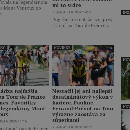
fovala na legendárnom
mi to srdce
le Mont Ventoux po
7. AUGUSTA 2026 14:20
INZ
er…
Pogačar priznal, že svoj prvý
triumf na Tour de France…
NKY
NOVINKY
NOV
hádza najťažšia
Nestačil jej ani najlepší
ka Tour de France
desaťminútový výkon v
es. Favoritky
kariére. Pauline
NOV
 legendárny Mont
Ferrand-Prévot na Tour
oux
výrazne zaostáva za
súperkami
USTA 2026 11:16
7. AUGUSTA 2026 10:58
a etapa Tour de France