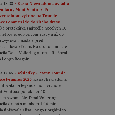
a 18:00
Kasia Niewiadoma ovládla
endárny Mont Ventoux. Po
veriteľnom výkone na Tour de
nce Femmes ide do žltého dresu.
ká pretekárka zaútočila necelých 10
ometrov pred koncom etapy a až do
a zvyšovala náskok pred
nasledovateľkami. Na druhom mieste
čila Demi Vollering a tretia finišovala
a Longo Borghini.
a 17:46
Výsledky 7. etapy Tour de
Kasia Niewiadoma
nce Femmes 2026.
umfovala na legendárnom vrchole
t Ventoux po takmer 10-
ometrovom sóle. Demi Vollering
nčila druhá s mankom 1:16 min a
ia finišovala Elisa Longo Borghini so