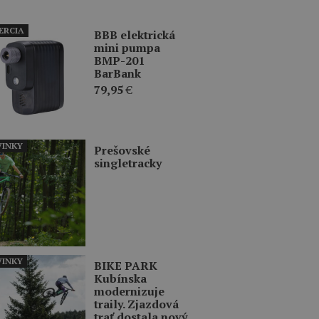
ERCIA
BBB elektrická
mini pumpa
BMP-201
BarBank
79,95
€
INKY
Prešovské
singletracky
INKY
BIKE PARK
Kubínska
modernizuje
traily. Zjazdová
trať dostala nový