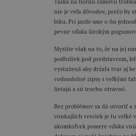
Taška na hornú rámovú trubku 
nie je veľa dôvodov, prečo by 
biku. Pri jazde sme o ňu jedno
pevne vďaka širokým pogumo
Myslite však na to, že na jej 
podložiek pod predstavcom, kde
vystužená aby držala tvar aj 
vodoodolné zipsy s veľkými ťah
lietajú a sú trochu otravné.
Bez problémov sa dá otvoriť a z
vonkajších vreciek je tu veľké 
akomkoľvek pomere vďaka vnúto