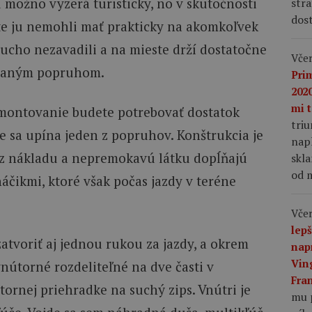
možno vyzerá turisticky, no v skutočnosti
stra
dost
ste ju nemohli mať prakticky na akomkoľvek
ducho nezavadili a na mieste drží dostatočne
Včer
vaným popruhom.
Pri
2020
mi t
namontovanie budete potrebovať dostatok
tri
 sa upína jeden z popruhov. Konštrukcia je
napl
bez nákladu a nepremokavú látku dopĺňajú
skla
od m
áčikmi, ktoré však počas jazdy v teréne
Včer
lep
atvoriť aj jednou rukou za jazdy, a okrem
nap
Vin
vnútorné rozdeliteľné na dve časti v
Fra
rnej priehradke na suchý zips. Vnútri je
mu 