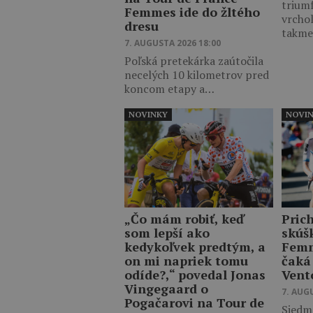
trium
Femmes ide do žltého
vrcho
dresu
takm
7. AUGUSTA 2026 18:00
Poľská pretekárka zaútočila
necelých 10 kilometrov pred
koncom etapy a…
NOVINKY
NOVI
„Čo mám robiť, keď
Pric
som lepší ako
skúš
kedykoľvek predtým, a
Femm
on mi napriek tomu
čaká
odíde?,“ povedal Jonas
Vent
Vingegaard o
7. AUG
Pogačarovi na Tour de
Siedm