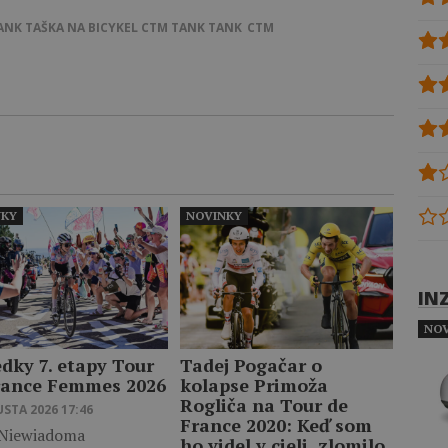
TANK
TAŠKA NA BICYKEL
CTM TANK
TANK
CTM
NKY
NOVINKY
IN
NOV
edky 7. etapy Tour
Tadej Pogačar o
rance Femmes 2026
kolapse Primoža
Rogliča na Tour de
USTA 2026 17:46
France 2020: Keď som
 Niewiadoma
ho videl v cieli, zlomilo