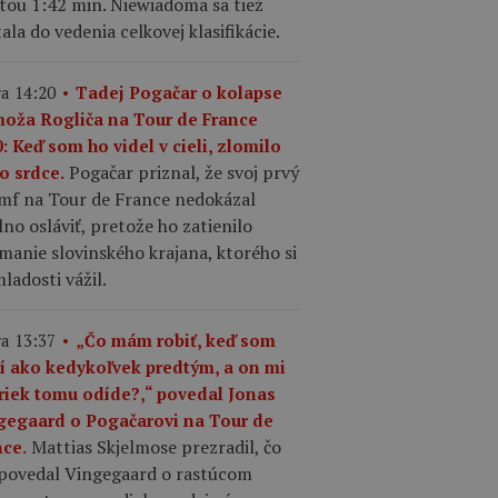
tou 1:42 min. Niewiadoma sa tiež
ala do vedenia celkovej klasifikácie.
a 14:20
Tadej Pogačar o kolapse
moža Rogliča na Tour de France
: Keď som ho videl v cieli, zlomilo
Pogačar priznal, že svoj prvý
o srdce.
umf na Tour de France nedokázal
no osláviť, pretože ho zatienilo
manie slovinského krajana, ktorého si
ladosti vážil.
a 13:37
„Čo mám robiť, keď som
ší ako kedykoľvek predtým, a on mi
riek tomu odíde?,“ povedal Jonas
gegaard o Pogačarovi na Tour de
Mattias Skjelmose prezradil, čo
nce.
povedal Vingegaard o rastúcom