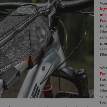
Včer
leg
neu
Fra
Poľs
kil
cieľ
pre
skon
Elis
Včer
Fra
tri
Mon
kil
sko
tret