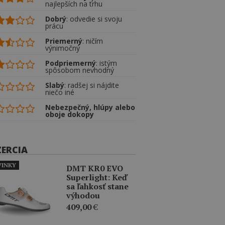
najlepších na trhu
Dobrý
: odvedie si svoju
prácu
Priemerný
: ničím
výnimočný
Podpriemerný
: istým
spôsobom nevhodný
Slabý
: radšej si nájdite
niečo iné
Nebezpečný, hlúpy alebo
oboje dokopy
ZERCIA
INKY
DMT KR0 EVO
Superlight: Keď
sa ľahkosť stane
výhodou
409,00
€