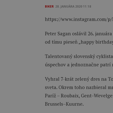
BIKER
28. JANUÁRA 2020 11:18
https://www.instagram.com/p
Peter Sagan oslávil 26. januára
od tímu pieseň „happy birthday“
Talentovaný slovenský cyklista
úspechov a jednoznačne patrí m
Vyhral 7-krát zelený dres na T
sveta. Okrem toho nazbieral m
Paríž – Roubaix, Gent–Wevelge
Brussels–Kuurne.