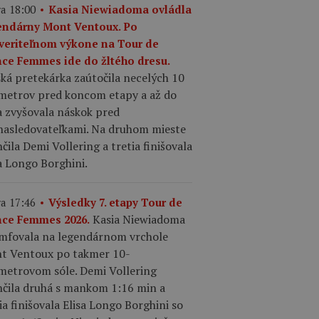
a 18:00
Kasia Niewiadoma ovládla
endárny Mont Ventoux. Po
veriteľnom výkone na Tour de
nce Femmes ide do žltého dresu.
ká pretekárka zaútočila necelých 10
ometrov pred koncom etapy a až do
a zvyšovala náskok pred
nasledovateľkami. Na druhom mieste
čila Demi Vollering a tretia finišovala
a Longo Borghini.
a 17:46
Výsledky 7. etapy Tour de
Kasia Niewiadoma
nce Femmes 2026.
umfovala na legendárnom vrchole
t Ventoux po takmer 10-
ometrovom sóle. Demi Vollering
nčila druhá s mankom 1:16 min a
ia finišovala Elisa Longo Borghini so