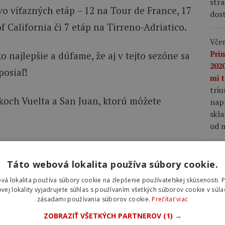
stra
o víťazných etáp – 12 na Tour de France, 17
dost
f California či 7 etáp na Tirreno-Adriatico.
Včer
Pri
 najlepšie a dúfame, že aj v tejto sezóne sa
2020
posiaľ!
mi t
tri
och Vuelta a San Juan, ktorú môžete
napl
skla
od m
ajte si tiež
Včer
Táto webová lokalita používa súbory cookie.
vtipných aj inšpiratívnych
lep
nap
okov Petra Sagana
vá lokalita používa súbory cookie na zlepšenie používateľskej skúsenosti. 
Vin
vej lokality vyjadrujete súhlas s používaním všetkých súborov cookie v súla
zásadami používania súborov cookie.
Prečítať viac
Fra
mu 
ZOBRAZIŤ VŠETKÝCH PARTNEROV
(1) →