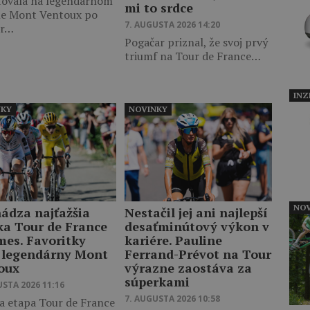
fovala na legendárnom
mi to srdce
le Mont Ventoux po
7. AUGUSTA 2026 14:20
er…
Pogačar priznal, že svoj prvý
triumf na Tour de France…
INZ
NKY
NOVINKY
NOV
hádza najťažšia
Nestačil jej ani najlepší
ka Tour de France
desaťminútový výkon v
es. Favoritky
kariére. Pauline
 legendárny Mont
Ferrand-Prévot na Tour
oux
výrazne zaostáva za
súperkami
USTA 2026 11:16
7. AUGUSTA 2026 10:58
a etapa Tour de France