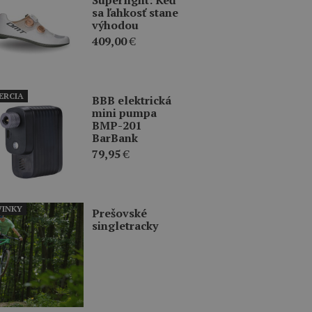
sa ľahkosť stane
výhodou
409,00
€
ERCIA
BBB elektrická
mini pumpa
BMP-201
BarBank
79,95
€
INKY
Prešovské
singletracky