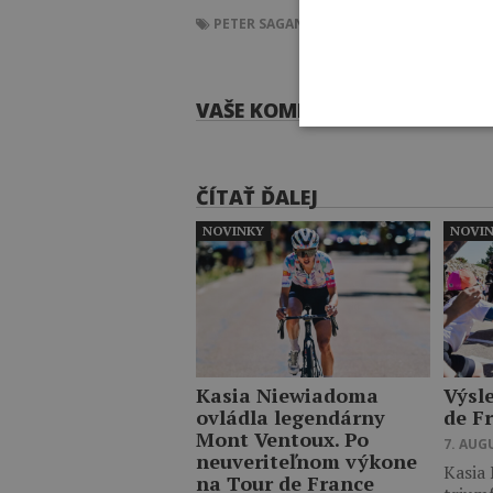
PETER SAGAN
VIDEO
SAGAN
NARODENIN
VAŠE KOMENTÁRE
ČÍTAŤ ĎALEJ
NOVINKY
NOVI
Kasia Niewiadoma
Výsl
ovládla legendárny
de F
Mont Ventoux. Po
7. AUG
neuveriteľnom výkone
Kasia
na Tour de France