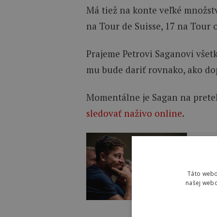
Má tiež na konte veľké množstv
na Tour de Suisse, 17 na Tour o
Prajeme Petrovi Saganovi všetko
mu bude dariť rovnako, ako do
Momentálne je Sagan na pretek
sledovať naživo online
.
Prečít
20 
výr
Táto webo
našej webo