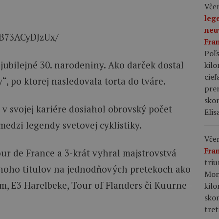
Včer
leg
neu
/B73ACyDJzUx/
Fra
Poľs
 jubilejné 30. narodeniny. Ako darček dostal
kil
cieľ
, po ktorej nasledovala torta do tváre.
pre
skon
 v svojej kariére dosiahol obrovský počet
Elis
edzi legendy svetovej cyklistiky.
Včer
Fra
our de France a 3-krát vyhral majstrovstvá
tri
noho titulov na jednodňových pretekoch ako
Mon
m, E3 Harelbeke, Tour of Flanders či Kuurne–
kil
sko
tret