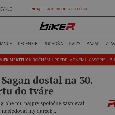
CYKLE
PRIDAJTE SA K PREDPLATITEĽOM
RANCE
RECENZIE
PORADŇA
KVÍZY
BAZÁR
ZĽA
NIEK MEATFLY
K ROČNÉMU PREDPLATNÉMU ČASOPISU BI
 Sagan dostal na 30.
tu do tváre
grohe mu najprv spoločne zaspievali
nasledoval iný darček...