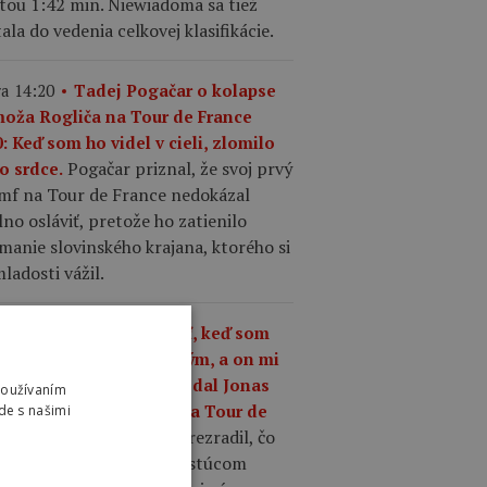
tou 1:42 min. Niewiadoma sa tiež
ala do vedenia celkovej klasifikácie.
a 14:20
Tadej Pogačar o kolapse
moža Rogliča na Tour de France
: Keď som ho videl v cieli, zlomilo
Pogačar priznal, že svoj prvý
o srdce.
umf na Tour de France nedokázal
no osláviť, pretože ho zatienilo
manie slovinského krajana, ktorého si
ladosti vážil.
a 13:37
„Čo mám robiť, keď som
ší ako kedykoľvek predtým, a on mi
riek tomu odíde?,“ povedal Jonas
Používaním
gegaard o Pogačarovi na Tour de
de s našimi
Mattias Skjelmose prezradil, čo
nce.
povedal Vingegaard o rastúcom