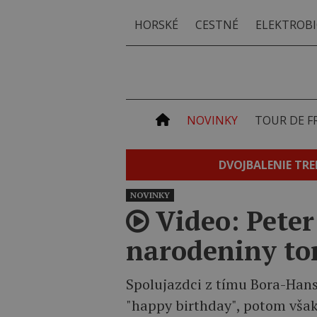
HORSKÉ
CESTNÉ
ELEKTROBI
NOVINKY
TOUR DE F
DVOJBALENIE TRE
NOVINKY
Video: Peter
narodeniny tor
Spolujazdci z tímu Bora-Hans
"happy birthday", potom však 