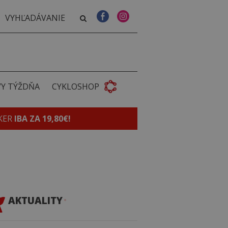
VY TÝŽDŇA
CYKLOSHOP
KER
IBA ZA 19,80€!
AKTUALITY