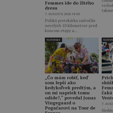
trium
Femmes ide do žltého
vrcho
dresu
takm
7. AUGUSTA 2026 18:00
Poľská pretekárka zaútočila
necelých 10 kilometrov pred
koncom etapy a…
NOVINKY
NOVI
„Čo mám robiť, keď
Pric
som lepší ako
skúš
kedykoľvek predtým, a
Femm
on mi napriek tomu
čaká
odíde?,“ povedal Jonas
Vent
Vingegaard o
7. AUG
Pogačarovi na Tour de
Siedm
France