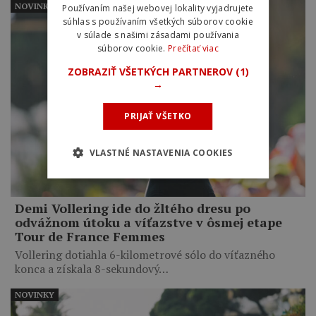
NOVINKY
Používaním našej webovej lokality vyjadrujete
súhlas s používaním všetkých súborov cookie
v súlade s našimi zásadami používania
súborov cookie.
Prečítať viac
ZOBRAZIŤ VŠETKÝCH PARTNEROV
(1)
→
PRIJAŤ VŠETKO
VLASTNÉ NASTAVENIA COOKIES
Demi Vollering ide do žltého dresu po
odvážnom útoku a víťazstve v ôsmej etape
Tour de France Femmes
Vollering dotiahla 6-kilometrové sólo do víťazného
konca a získala 8-sekundový…
NOVINKY