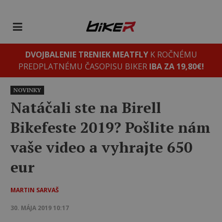
DVOJBALENIE TRENIEK MEATFLY
K ROČNÉMU
PREDPLATNÉMU ČASOPISU BIKER
IBA ZA 19,80€!
NOVINKY
Natáčali ste na Birell
Bikefeste 2019? Pošlite nám
vaše video a vyhrajte 650
eur
MARTIN SARVAŠ
30. MÁJA 2019 10:17