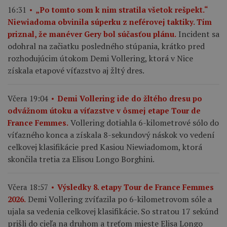
16:31
„Po tomto som k nim stratila všetok rešpekt.“
Niewiadoma obvinila súperku z neférovej taktiky. Tím
Incident sa
priznal, že manéver Gery bol súčasťou plánu.
odohral na začiatku posledného stúpania, krátko pred
rozhodujúcim útokom Demi Vollering, ktorá v Nice
získala etapové víťazstvo aj žltý dres.
Včera 19:04
Demi Vollering ide do žltého dresu po
odvážnom útoku a víťazstve v ôsmej etape Tour de
Vollering dotiahla 6-kilometrové sólo do
France Femmes.
víťazného konca a získala 8-sekundový náskok vo vedení
celkovej klasifikácie pred Kasiou Niewiadomom, ktorá
skončila tretia za Elisou Longo Borghini.
Včera 18:57
Výsledky 8. etapy Tour de France Femmes
Demi Vollering zvíťazila po 6-kilometrovom sóle a
2026.
ujala sa vedenia celkovej klasifikácie. So stratou 17 sekúnd
prišli do cieľa na druhom a treťom mieste Elisa Longo