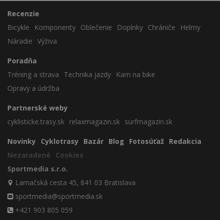
Recenzie
Bicykle
Komponenty
Oblečenie
Doplnky
Chrániče
Helmy
Náradie
Výživa
Poradňa
Tréning a strava
Technika jazdy
Kam na bike
Opravy a údržba
Partnerské weby
cyklisticke.trasy.sk
relaxmagazin.sk
surfmagazin.sk
Novinky
Cyklotrasy
Bazár
Blog
Fotosúťaž
Redakcia
Nezaradené
Cookies
Sportmedia s.r.o.
Lamačská cesta 45, 841 03 Bratislava
sportmedia@sportmedia.sk
+421 903 805 059