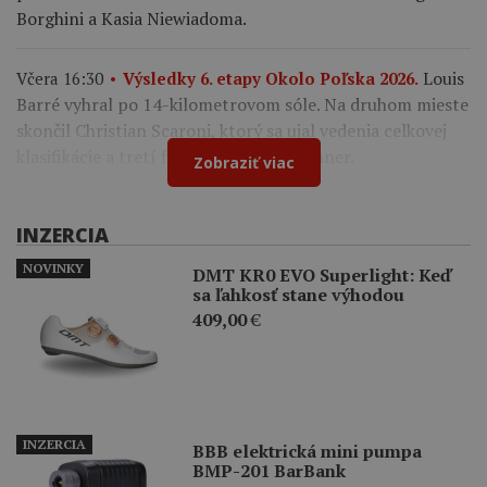
Borghini a Kasia Niewiadoma.
Louis
Včera 16:30
Výsledky 6. etapy Okolo Poľska 2026.
Barré vyhral po 14-kilometrovom sóle. Na druhom mieste
skončil Christian Scaroni, ktorý sa ujal vedenia celkovej
klasifikácie a tretí finišoval Marco Brenner.
Zobraziť viac
INZERCIA
NOVINKY
DMT KR0 EVO Superlight: Keď
sa ľahkosť stane výhodou
409,00
€
INZERCIA
BBB elektrická mini pumpa
BMP-201 BarBank