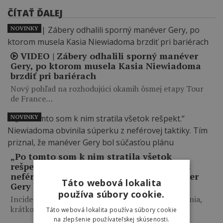
ČÍTAŤ ĎALEJ
NOVINKY
VIDEO | Zábery odhalili sporný manéver
Gery, po ktorom musela Kasia Niewiadoma
brzdiť pri bariérach
Nový pohľad na rozhodujúci okamih ôsmej etapy Tour
de France…
NOVINKY
„Po tomto som k nim stratila všetok
rešpekt.“ Niewiadoma obvinila súperku z
neférovej taktiky. Tím priznal, že manéver
Táto webová lokalita
Gery bol súčasťou plánu
používa súbory cookie.
Incident sa odohral na začiatku posledného stúpania,
krátko pred rozhodujúcim…
Táto webová lokalita používa súbory cookie
na zlepšenie používateľskej skúsenosti.