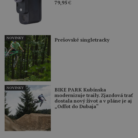
79,95
€
NOVINKY
Prešovské singletracky
NOVINKY
BIKE PARK Kubínska
modernizuje traily. Zjazdová trať
dostala nový život a v pláne je aj
„Odľot do Dubaja“