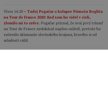
Včera 14:20
Tadej Pogačar o kolapse Primoža Rogliča
na Tour de France 2020: Keď som ho videl v cieli,
Pogačar priznal, že svoj prvý triumf
zlomilo mi to srdce.
na Tour de France nedokázal naplno osláviť, pretože ho
zatienilo sklamanie slovinského krajana, ktorého si od
mladosti vážil.
Zavrieť reklamu
Včera 13:37
„Čo mám robiť, keď som lepší ako
kedykoľvek predtým, a on mi napriek tomu odíde?,“
povedal Jonas Vingegaard o Pogačarovi na Tour de
Mattias Skjelmose prezradil, čo mu povedal
France.
Vingegaard o rastúcom výkonnostnom rozdiele medzi
ním a Tadejom Pogačarom.
Včera 11:16
Prichádza najťažšia skúška Tour de France
Femmes. Favoritky čaká legendárny Mont Ventoux.
Siedma etapa Tour de France Femmes 2026 privedie