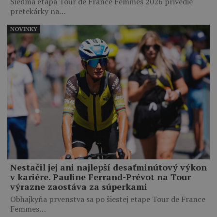
Siedma etapa Tour de France Femmes 2026 privedie
pretekárky na…
NOVINKY
Nestačil jej ani najlepší desaťminútový výkon
v kariére. Pauline Ferrand-Prévot na Tour
výrazne zaostáva za súperkami
Obhajkyňa prvenstva sa po šiestej etape Tour de France
Femmes…