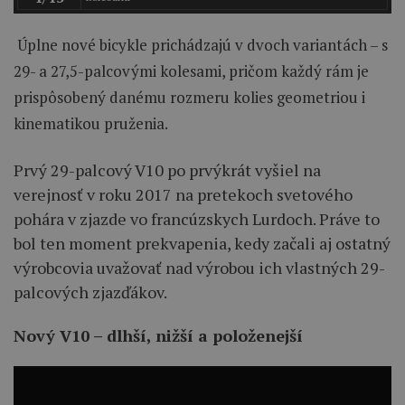
Úplne nové bicykle prichádzajú v dvoch variantách – s
29- a 27,5-palcovými kolesami, pričom každý rám je
prispôsobený danému rozmeru kolies geometriou i
kinematikou pruženia.
Prvý 29-palcový V10 po prvýkrát vyšiel na
verejnosť v roku 2017 na pretekoch svetového
pohára v zjazde vo francúzskych Lurdoch. Práve to
bol ten moment prekvapenia, kedy začali aj ostatný
výrobcovia uvažovať nad výrobou ich vlastných 29-
palcových zjazďákov.
Nový V10 – dlhší, nižší a položenejší