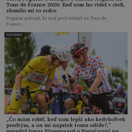
Tour de France 2020: Keď som ho videl v cieli,
zlomilo mi to srdce
Pogačar priznal, že svoj prvý triumf na Tour de
France…
NOVINKY
„Čo mám robiť, keď som lepší ako kedykoľvek
predtým, a on mi napriek tomu odíde?,“
povedal Jonas Vingegaard o Pogačarovi na