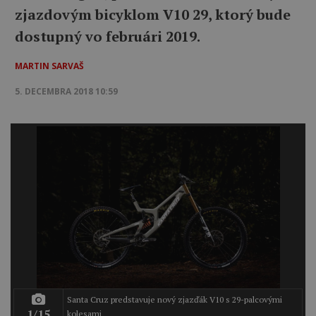
zjazdovým bicyklom V10 29, ktorý bude
dostupný vo februári 2019.
MARTIN SARVAŠ
5. DECEMBRA 2018 10:59
Santa Cruz predstavuje nový zjazďák V10 s 29-palcovými
1/15
kolesami