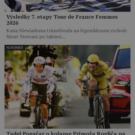
Výsledky 7. etapy Tour de France Femmes
2026
Kasia Niewiadoma triumfovala na legendárnom vrchole
Mont Ventoux po takmer…
NOVINKY
Tadej Pogačar o kolapse Primoža Rogliča na