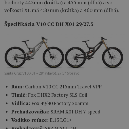
hodnoty 445mm (krátka) a 455 mm (dlhá) a vo
veľkosti XL má 450 mm (krátka) a 460 mm (dlhá).
Špecifikácia V10 CC DH X01 29/27.5
Santa Cruz V10 X01 – 29″ (vľavo), 27,5″ (vpravo)
Rám:
Carbon V10 CC 215mm Travel VPP
Tlmič:
Fox DHX2 Factory SLS Coil
Vidlica:
Fox 49/40 Factory 203mm
Prehadzovačka:
SRAM X01 DH 7-speed
Vodítko reťaze:
E.13 LG1+
Prehadzovač:
SRAM X01 DH