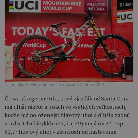
Na pretekoch svetového pohára v zjazde v Andorre 2018.
Čo sa týka geometrie, nový zjazďák od Santa Cruz
má dlhší rázvor aj reach vo všetkých veľkostiach,
keďže má položenejší hlavový uhol a dlhšiu zadnú
stavbu. Oba bicykkle (27,5 aj 29) majú 63,3° resp.
63,7° hlavový uhol v závislosti od nastavenia