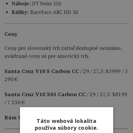
Náboje:
DT Swiss 350
Ráfiky:
RaceFace ARC HD 30
Ceny
Ceny pre slovenský trh zatiaľ dostupné nemáme,
uvádzané ceny sú pre americký trh.
Santa Cruz V10 S Carbon CC
/ 29 / 27,5: $5999 / 5
290 €
Santa Cruz V10 X01 Carbon CC
/ 29 / 27,5: $8199
/ 7 230 €
Rám Santa Cruz V10
– $3699 / 3260 €
Táto webová lokalita
používa súbory cookie.