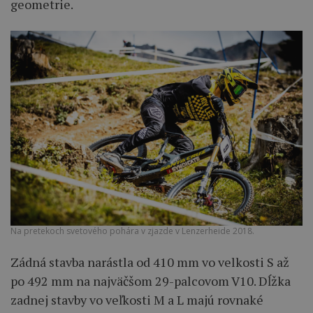
geometrie.
Na pretekoch svetového pohára v zjazde v Lenzerheide 2018.
Zádná stavba narástla od 410 mm vo velkosti S až
po 492 mm na najväčšom 29-palcovom V10. Dĺžka
zadnej stavby vo veľkosti M a L majú rovnaké