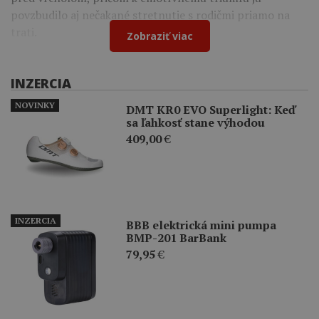
povzbudilo aj nečakané stretnutie s rodičmi priamo na
trati.
Zobraziť viac
INZERCIA
NOVINKY
DMT KR0 EVO Superlight: Keď
sa ľahkosť stane výhodou
409,00
€
INZERCIA
BBB elektrická mini pumpa
BMP-201 BarBank
79,95
€