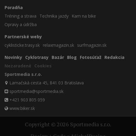
Poradňa
Tréning a strava
Technika jazdy
Kam na bike
Opravy a údržba
Partnerské weby
cyklisticke.trasy.sk
relaxmagazin.sk
surfmagazin.sk
Novinky
Cyklotrasy
Bazár
Blog
Fotosúťaž
Redakcia
Nezaradené
Cookies
Sportmedia s.r.o.
Lamačská cesta 45, 841 03 Bratislava
sportmedia@sportmedia.sk
+421 903 805 059
www.biker.sk
Copyright © 2026 Sportmedia s.r.o.