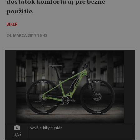
dostatok komfortu aj pre bežné
použitie.
BIKER
24. MARCA 2017 16:48
Nové e-biky Merida
1/5