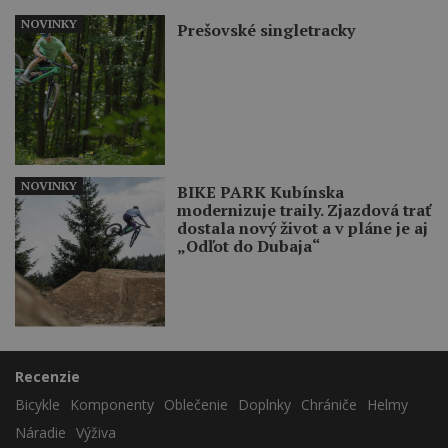
NOVINKY
Prešovské singletracky
NOVINKY
BIKE PARK Kubínska
modernizuje traily. Zjazdová trať
dostala nový život a v pláne je aj
„Odľot do Dubaja“
Recenzie
Bicykle
Komponenty
Oblečenie
Doplnky
Chrániče
Helmy
Náradie
Výživa