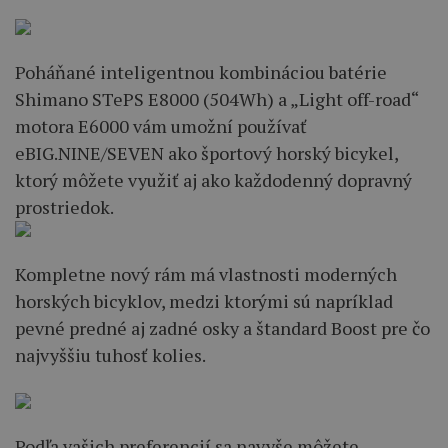
Poháňané inteligentnou kombináciou batérie
Shimano STePS E8000 (504Wh) a „Light off-road“
motora E6000 vám umožní používať
eBIG.NINE/SEVEN ako športový horský bicykel,
ktorý môžete využiť aj ako každodenný dopravný
prostriedok.
Kompletne nový rám má vlastnosti moderných
horských bicyklov, medzi ktorými sú napríklad
pevné predné aj zadné osky a štandard Boost pre čo
najvyššiu tuhosť kolies.
Podľa vašich preferencií sa navyše môžete