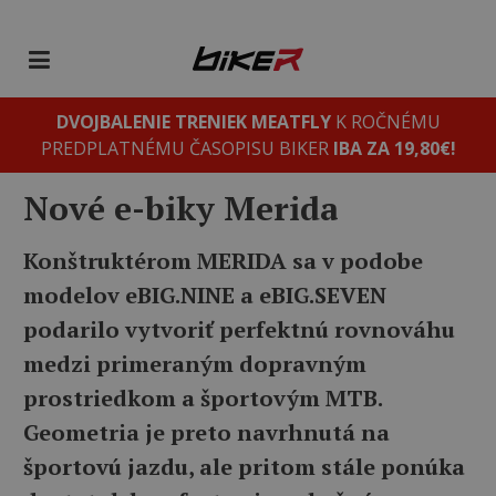
DVOJBALENIE TRENIEK MEATFLY
K ROČNÉMU
PREDPLATNÉMU ČASOPISU BIKER
IBA ZA 19,80€!
Nové e-biky Merida
Konštruktérom MERIDA sa v podobe
modelov eBIG.NINE a eBIG.SEVEN
podarilo vytvoriť perfektnú rovnováhu
medzi primeraným dopravným
prostriedkom a športovým MTB.
Geometria je preto navrhnutá na
športovú jazdu, ale pritom stále ponúka