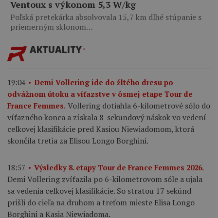
Ventoux s výkonom 5,3 W/kg
Poľská pretekárka absolvovala 15,7 km dlhé stúpanie s
priemerným sklonom…
AKTUALITY
19:04
Demi Vollering ide do žltého dresu po
odvážnom útoku a víťazstve v ôsmej etape Tour de
Vollering dotiahla 6-kilometrové sólo do
France Femmes.
víťazného konca a získala 8-sekundový náskok vo vedení
celkovej klasifikácie pred Kasiou Niewiadomom, ktorá
skončila tretia za Elisou Longo Borghini.
18:57
Výsledky 8. etapy Tour de France Femmes 2026.
Demi Vollering zvíťazila po 6-kilometrovom sóle a ujala
sa vedenia celkovej klasifikácie. So stratou 17 sekúnd
prišli do cieľa na druhom a treťom mieste Elisa Longo
Borghini a Kasia Niewiadoma.