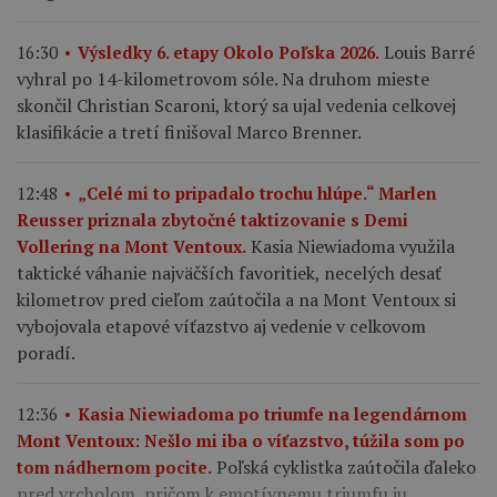
Louis Barré
16:30
Výsledky 6. etapy Okolo Poľska 2026.
vyhral po 14-kilometrovom sóle. Na druhom mieste
skončil Christian Scaroni, ktorý sa ujal vedenia celkovej
klasifikácie a tretí finišoval Marco Brenner.
12:48
„Celé mi to pripadalo trochu hlúpe.“ Marlen
Reusser priznala zbytočné taktizovanie s Demi
Kasia Niewiadoma využila
Vollering na Mont Ventoux.
taktické váhanie najväčších favoritiek, necelých desať
kilometrov pred cieľom zaútočila a na Mont Ventoux si
vybojovala etapové víťazstvo aj vedenie v celkovom
poradí.
12:36
Kasia Niewiadoma po triumfe na legendárnom
Mont Ventoux: Nešlo mi iba o víťazstvo, túžila som po
Poľská cyklistka zaútočila ďaleko
tom nádhernom pocite.
pred vrcholom, pričom k emotívnemu triumfu ju