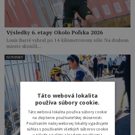
Výsledky 6. etapy Okolo Poľska 2026
Louis Barré vyhral po 14-kilometrovom sóle. Na druhom
mieste skončil…
NOVINKY
Táto webová lokalita
používa súbory cookie.
Táto webová lokalita používa súbory cookie
na zlepšenie používateľskej skúsenosti.
Používaním našej webovej lokality vyjadrujete
súhlas s používaním všetkých súborov cookie
v súlade s našimi zásadami používania