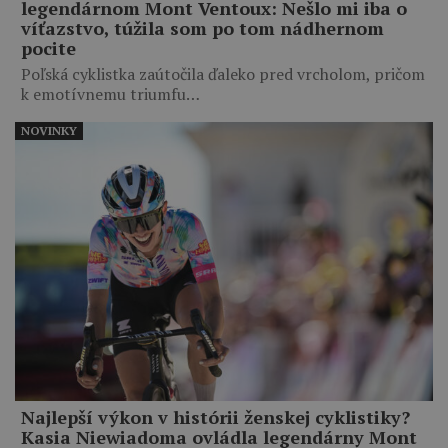
legendárnom Mont Ventoux: Nešlo mi iba o
víťazstvo, túžila som po tom nádhernom
pocite
Poľská cyklistka zaútočila ďaleko pred vrcholom, pričom
k emotívnemu triumfu…
NOVINKY
Najlepší výkon v histórii ženskej cyklistiky?
Kasia Niewiadoma ovládla legendárny Mont