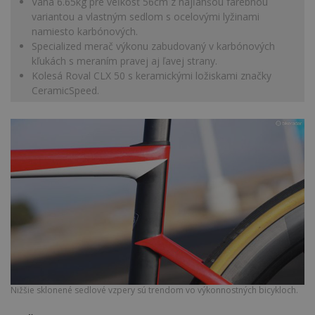
Váha 6.65kg pre veľkosť 56cm z najľahšou farebnou
variantou a vlastným sedlom s ocelovými lyžinami
namiesto karbónových.
Specialized merač výkonu zabudovaný v karbónových
kľukách s meraním pravej aj ľavej strany.
Kolesá Roval CLX 50 s keramickými ložiskami značky
CeramicSpeed.
Nižšie sklonené sedlové vzpery sú trendom vo výkonnostných bicykloch.