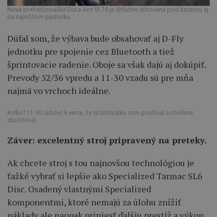
Nová prehadzovačka Dura-Ace 9170 je úhľadne schovaná pod kazetou aj
na najnižšom pastorku.
Dúfal som, že výbava bude obsahovať aj D-Fly
jednotku pre spojenie cez Bluetooth a tiež
šprintovacie radenie. Oboje sa však dajú aj dokúpiť.
Prevody 52/36 vpredu a 11-30 vzadu sú pre mňa
najmä vo vrchoch ideálne.
Koľko? 11-30 zubov! A verte, že tú tridsiatku som používal a chvíľami
zbožňoval.
Záver: excelentný stroj pripravený na preteky.
Ak chcete stroj s tou najnovšou technológiou je
ťažké vybrať si lepšie ako Specialized Tarmac SL6
Disc. Osadený vlastnými Specialized
komponentmi, ktoré nemajú za úlohu znížiť
náklady ale naopak priniesť ďalšiu prestíž a výkon