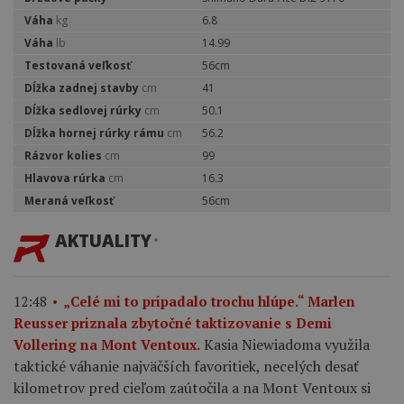
Váha
kg
6.8
Váha
lb
14.99
Testovaná veľkosť
56cm
Dĺžka zadnej stavby
cm
41
Dĺžka sedlovej rúrky
cm
50.1
Dĺžka hornej rúrky rámu
cm
56.2
Rázvor kolies
cm
99
Hlavova rúrka
cm
16.3
Meraná veľkosť
56cm
AKTUALITY
12:48
„Celé mi to pripadalo trochu hlúpe.“ Marlen
Reusser priznala zbytočné taktizovanie s Demi
Kasia Niewiadoma využila
Vollering na Mont Ventoux.
taktické váhanie najväčších favoritiek, necelých desať
kilometrov pred cieľom zaútočila a na Mont Ventoux si