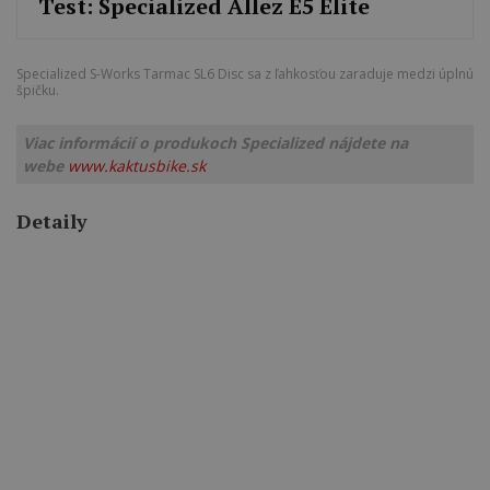
Test: Specialized Allez E5 Elite
Specialized S-Works Tarmac SL6 Disc sa z ľahkosťou zaraduje medzi úplnú
špičku.
Viac informácií o produkoch Specialized nájdete na
webe
www.kaktusbike.sk
Detaily