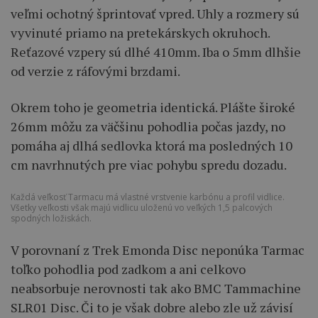
veľmi ochotný šprintovať vpred. Uhly a rozmery sú
vyvinuté priamo na pretekárskych okruhoch.
Reťazové vzpery sú dlhé 410mm. Iba o 5mm dlhšie
od verzie z ráfovými brzdami.
Okrem toho je geometria identická. Plášte široké
26mm môžu za väčšinu pohodlia počas jazdy, no
pomáha aj dlhá sedlovka ktorá ma posledných 10
cm navrhnutých pre viac pohybu spredu dozadu.
Každá veľkosť Tarmacu má vlastné vrstvenie karbónu a profil vidlice.
Všetky veľkosti však majú vidlicu uloženú vo veľkých 1,5 palcových
spodných ložiskách.
V porovnaní z Trek Emonda Disc neponúka Tarmac
toľko pohodlia pod zadkom a ani celkovo
neabsorbuje nerovnosti tak ako BMC Tammachine
SLR01 Disc. Či to je však dobre alebo zle už závisí