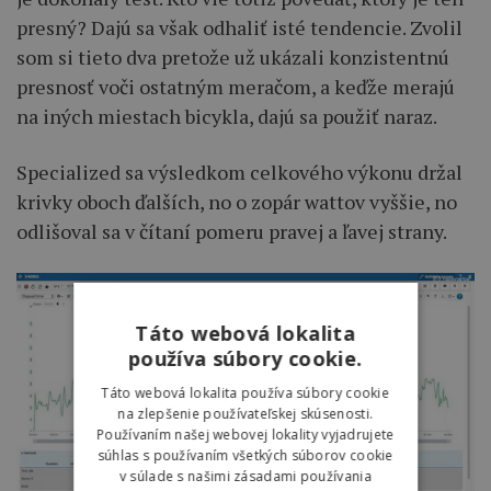
presný? Dajú sa však odhaliť isté tendencie. Zvolil
som si tieto dva pretože už ukázali konzistentnú
presnosť voči ostatným meračom, a keďže merajú
na iných miestach bicykla, dajú sa použiť naraz.
Specialized sa výsledkom celkového výkonu držal
krivky oboch ďalších, no o zopár wattov vyššie, no
odlišoval sa v čítaní pomeru pravej a ľavej strany.
Táto webová lokalita
používa súbory cookie.
Táto webová lokalita používa súbory cookie
na zlepšenie používateľskej skúsenosti.
Používaním našej webovej lokality vyjadrujete
súhlas s používaním všetkých súborov cookie
v súlade s našimi zásadami používania