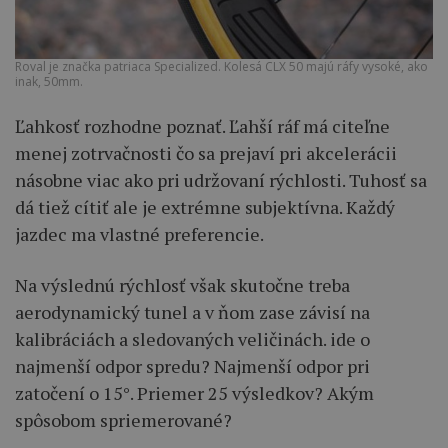
Roval je značka patriaca Specialized. Kolesá CLX 50 majú ráfy vysoké, ako
inak, 50mm.
Ľahkosť rozhodne poznať. Ľahší ráf má citeľne
menej zotrvačnosti čo sa prejaví pri akcelerácii
násobne viac ako pri udržovaní rýchlosti. Tuhosť sa
dá tiež cítiť ale je extrémne subjektívna. Každý
jazdec ma vlastné preferencie.
Na výslednú rýchlosť však skutočne treba
aerodynamický tunel a v ňom zase závisí na
kalibráciách a sledovaných veličinách. ide o
najmenší odpor spredu? Najmenší odpor pri
zatočení o 15°. Priemer 25 výsledkov? Akým
spôsobom spriemerované?