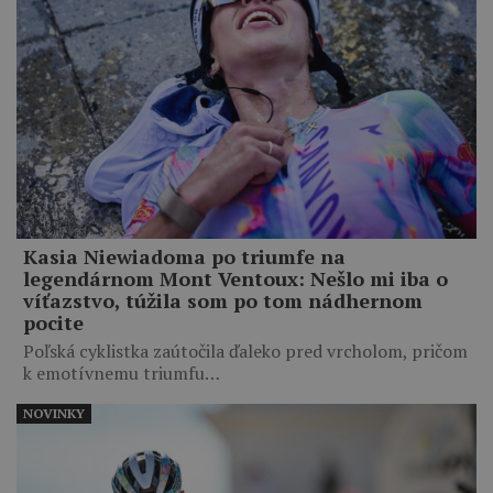
Kasia Niewiadoma po triumfe na
legendárnom Mont Ventoux: Nešlo mi iba o
víťazstvo, túžila som po tom nádhernom
pocite
Poľská cyklistka zaútočila ďaleko pred vrcholom, pričom
k emotívnemu triumfu…
NOVINKY