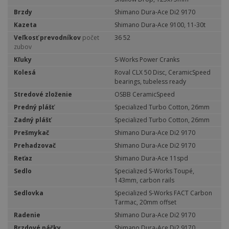
Brzdy
Shimano Dura-Ace Di2 9170
Kazeta
Shimano Dura-Ace 9100, 11-30t
Veľkosť prevodníkov
počet
36 52
zubov
Kľuky
S-Works Power Cranks
Kolesá
Roval CLX 50 Disc, CeramicSpeed
bearings, tubeless ready
Stredové zloženie
OSBB CeramicSpeed
Predný plášť
Specialized Turbo Cotton, 26mm
Zadný plášť
Specialized Turbo Cotton, 26mm
Prešmykač
Shimano Dura-Ace Di2 9170
Prehadzovač
Shimano Dura-Ace Di2 9170
Reťaz
Shimano Dura-Ace 11spd
Sedlo
Specialized S-Works Toupé,
143mm, carbon rails
Sedlovka
Specialized S-Works FACT Carbon
Tarmac, 20mm offset
Radenie
Shimano Dura-Ace Di2 9170
Brzdové páčky
Shimano Dura-Ace Di2 9170