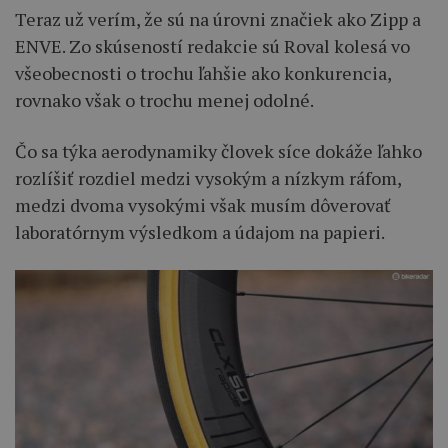
Teraz už verím, že sú na úrovni značiek ako Zipp a
ENVE. Zo skúseností redakcie sú Roval kolesá vo
všeobecnosti o trochu ľahšie ako konkurencia,
rovnako však o trochu menej odolné.
Čo sa týka aerodynamiky človek síce dokáže ľahko
rozlíšiť rozdiel medzi vysokým a nízkym ráfom,
medzi dvoma vysokými však musím dôverovať
laboratórnym výsledkom a údajom na papieri.