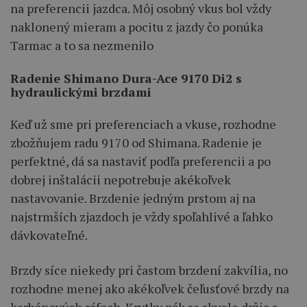
na preferencii jazdca. Môj osobný vkus bol vždy
naklonený mieram a pocitu z jazdy čo ponúka
Tarmac a to sa nezmenilo
Radenie Shimano Dura-Ace 9170 Di2 s
hydraulickými brzdami
Keď už sme pri preferenciach a vkuse, rozhodne
zbožňujem radu 9170 od Shimana. Radenie je
perfektné, dá sa nastaviť podľa preferencii a po
dobrej inštalácii nepotrebuje akékoľvek
nastavovanie. Brzdenie jedným prstom aj na
najstrmších zjazdoch je vždy spoľahlivé a ľahko
dávkovateľné.
Brzdy síce niekedy pri častom brzdení zakvília, no
rozhodne menej ako akékoľvek čeľusťové brzdy na
karbónových ráfoch. Krytky pák sa skvele držia s