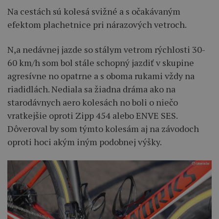
Na cestách sú kolesá svižné a s očakávaným
efektom plachetnice pri nárazových vetroch.
N,a nedávnej jazde so stálym vetrom rýchlosti 30-
60 km/h som bol stále schopný jazdiť v skupine
agresívne no opatrne a s oboma rukami vždy na
riadidlách. Nediala sa žiadna dráma ako na
starodávnych aero kolesách no boli o niečo
vratkejšie oproti Zipp 454 alebo ENVE SES.
Dôveroval by som týmto kolesám aj na závodoch
oproti hoci akým iným podobnej výšky.