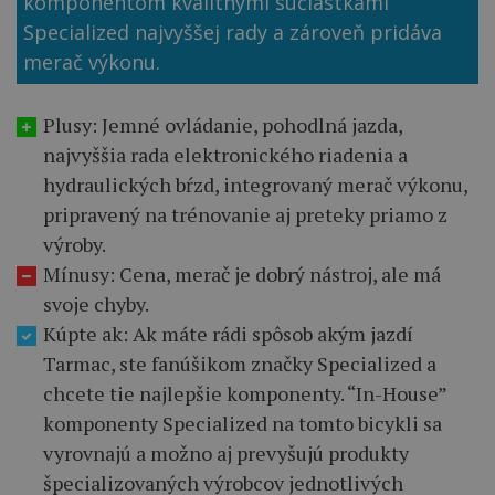
komponentom kvalitnými súčiastkami
Specialized najvyššej rady a zároveň pridáva
merač výkonu.
Plusy: Jemné ovládanie, pohodlná jazda,
najvyššia rada elektronického riadenia a
hydraulických bŕzd, integrovaný merač výkonu,
pripravený na trénovanie aj preteky priamo z
výroby.
Mínusy: Cena, merač je dobrý nástroj, ale má
svoje chyby.
Kúpte ak: Ak máte rádi spôsob akým jazdí
Tarmac, ste fanúšikom značky Specialized a
chcete tie najlepšie komponenty. “In-House”
komponenty Specialized na tomto bicykli sa
vyrovnajú a možno aj prevyšujú produkty
špecializovaných výrobcov jednotlivých