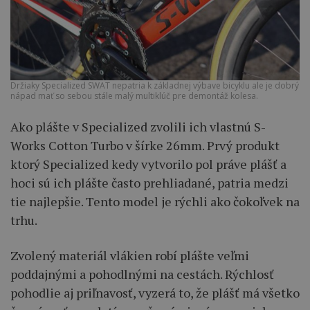
Držiaky Specialized SWAT nepatria k základnej výbave bicyklu ale je dobrý
nápad mať so sebou stále malý multiklúč pre demontáž kolesa.
Ako plášte v Specialized zvolili ich vlastnú S-
Works Cotton Turbo v šírke 26mm. Prvý produkt
ktorý Specialized kedy vytvorilo pol práve plášť a
hoci sú ich plášte často prehliadané, patria medzi
tie najlepšie. Tento model je rýchli ako čokoľvek na
trhu.
Zvolený materiál vlákien robí plášte veľmi
poddajnými a pohodlnými na cestách. Rýchlosť
pohodlie aj priľnavosť, vyzerá to, že plášť má všetko