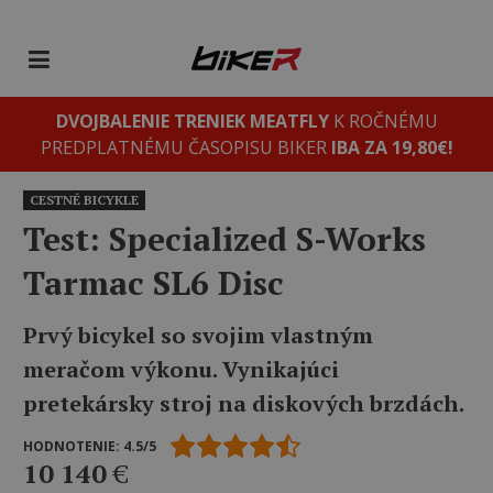
DVOJBALENIE TRENIEK MEATFLY
K ROČNÉMU
PREDPLATNÉMU ČASOPISU BIKER
IBA ZA 19,80€!
CESTNÉ BICYKLE
Test: Specialized S-Works
Tarmac SL6 Disc
Prvý bicykel so svojim vlastným
meračom výkonu. Vynikajúci
pretekársky stroj na diskových brzdách.
HODNOTENIE: 4.5/5
10 140
€