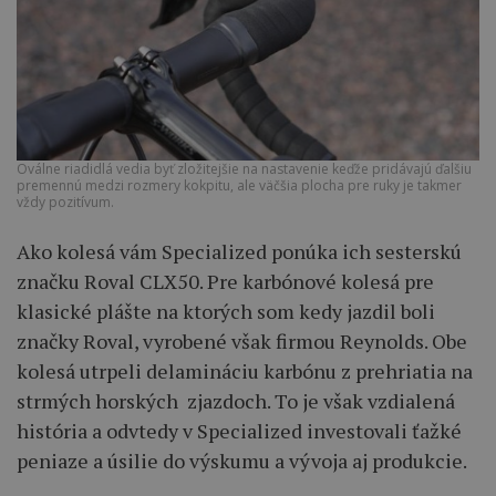
Oválne riadidlá vedia byť zložitejšie na nastavenie keďže pridávajú ďalšiu
premennú medzi rozmery kokpitu, ale väčšia plocha pre ruky je takmer
vždy pozitívum.
Ako kolesá vám Specialized ponúka ich sesterskú
značku Roval CLX50. Pre karbónové kolesá pre
klasické plášte na ktorých som kedy jazdil boli
značky Roval, vyrobené však firmou Reynolds. Obe
kolesá utrpeli delamináciu karbónu z prehriatia na
strmých horských zjazdoch. To je však vzdialená
história a odvtedy v Specialized investovali ťažké
peniaze a úsilie do výskumu a vývoja aj produkcie.