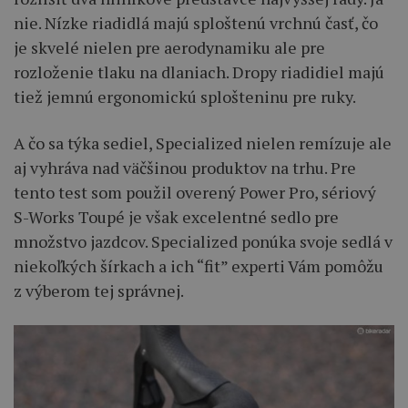
nie. Nízke riadidlá majú sploštenú vrchnú časť, čo
je skvelé nielen pre aerodynamiku ale pre
rozloženie tlaku na dlaniach. Dropy riadidiel majú
tiež jemnú ergonomickú splošteninu pre ruky.
A čo sa týka sediel, Specialized nielen remízuje ale
aj vyhráva nad väčšinou produktov na trhu. Pre
tento test som použil overený Power Pro, sériový
S-Works Toupé je však excelentné sedlo pre
množstvo jazdcov. Specialized ponúka svoje sedlá v
niekoľkých šírkach a ich “fit” experti Vám pomôžu
z výberom tej správnej.