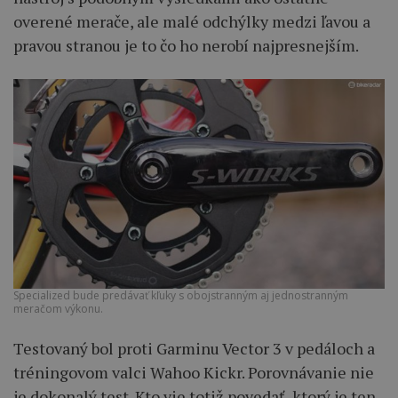
overené merače, ale malé odchýlky medzi ľavou a
pravou stranou je to čo ho nerobí najpresnejším.
Specialized bude predávať kľuky s obojstranným aj jednostranným
meračom výkonu.
Testovaný bol proti Garminu Vector 3 v pedáloch a
tréningovom valci Wahoo Kickr. Porovnávanie nie
je dokonalý test. Kto vie totiž povedať, ktorý je ten