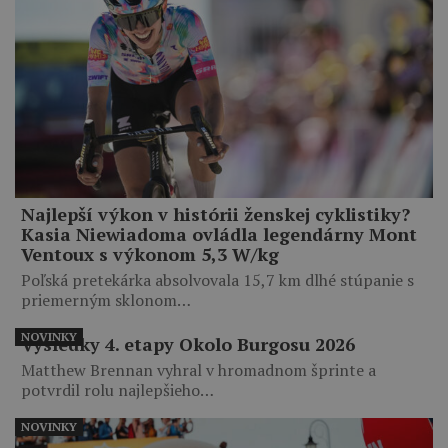
Najlepší výkon v histórii ženskej cyklistiky?
Kasia Niewiadoma ovládla legendárny Mont
Ventoux s výkonom 5,3 W/kg
Poľská pretekárka absolvovala 15,7 km dlhé stúpanie s
priemerným sklonom…
NOVINKY
Výsledky 4. etapy Okolo Burgosu 2026
Matthew Brennan vyhral v hromadnom šprinte a
potvrdil rolu najlepšieho…
NOVINKY