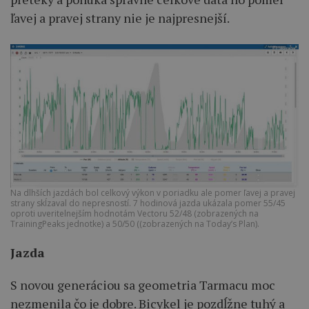
ľavej a pravej strany nie je najpresnejší.
Na dlhších jazdách bol celkový výkon v poriadku ale pomer ľavej a pravej
strany skĺzaval do nepresností. 7 hodinová jazda ukázala pomer 55/45
oproti uveritelnejším hodnotám Vectoru 52/48 (zobrazených na
TrainingPeaks jednotke) a 50/50 ((zobrazených na Today’s Plan).
Jazda
S novou generáciou sa geometria Tarmacu moc
nezmenila čo je dobre. Bicykel je pozdĺžne tuhý a