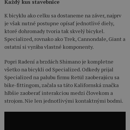
Každý kus stavebnice
K bicyklu ako celku sa dostaneme na záver, najprv
je však nutné postupne opísať jednotlivé diely,
ktoré dohromady tvoria tak skvelý bicykel.
Specialized, rovnako ako Trek, Cannondale, Giant a
ostatní si vyrába vlastné komponenty.
Popri Radení a brzdách Shimano je kompletne
všetko na bicykli od Specialized. Odkedy prijal
Specialized na palubu firmu Retül zaoberajúcu sa
bike-fittingom, začala sa táto Kalifornská značka
hlbšie zaoberať interakciou medzi človekom a
strojom. Nie len jednotlivými kontaktnými bodmi.