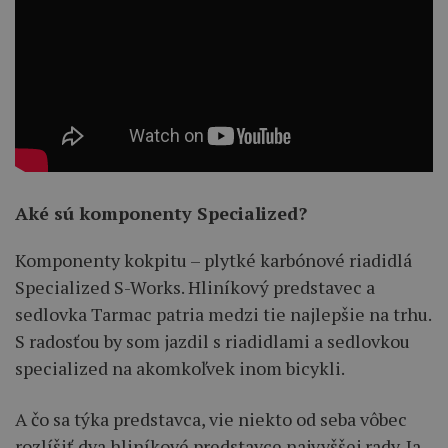
Aké sú komponenty Specialized?
Komponenty kokpitu – plytké karbónové riadidlá
Specialized S-Works. Hliníkový predstavec a
sedlovka Tarmac patria medzi tie najlepšie na trhu.
S radosťou by som jazdil s riadidlami a sedlovkou
specialized na akomkoľvek inom bicykli.
A čo sa týka predstavca, vie niekto od seba vôbec
rozlíšiť dva hliníkové predstavce najvyššej rady. Ja