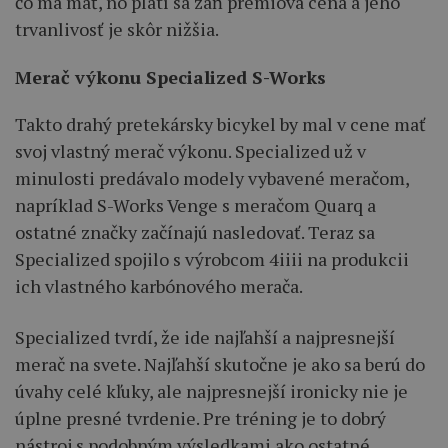
čo má mať, no platí sa zaň prémiová cena a jeho
trvanlivosť je skôr nižšia.
Merač výkonu Specialized S-Works
Takto drahý pretekársky bicykel by mal v cene mať
svoj vlastný merač výkonu. Specialized už v
minulosti predávalo modely vybavené meračom,
napríklad S-Works Venge s meračom Quarq a
ostatné značky začínajú nasledovať. Teraz sa
Specialized spojilo s výrobcom 4iiii na produkcii
ich vlastného karbónového merača.
Specialized tvrdí, že ide najľahší a najpresnejší
merač na svete. Najľahší skutočne je ako sa berú do
úvahy celé kľuky, ale najpresnejší ironicky nie je
úplne presné tvrdenie. Pre tréning je to dobrý
nástroj s podobným výsledkami ako ostatné