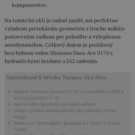
komponentov.
Na tomto bicykli je radosť jazdiť, má perfektne
vyladenú pretekársku geometriu s trochu mäkšie
postaveným zadkom pre pohodlie a vylepšenou
aerodynamikou. Celkový dojem je pozlátený
bezchybnou radou Shimano Dura-Ace 9170 s
hydraulickými brzdami a Di2 radením.
Specialized S-Works Tarmac SL6 Disc
Radenie Shimano Dura-Ace 9170, s prevodníkmi 52/36 a
úžasnou kazetou 11-30
Rám a vidlica špecifické pre každú veľkosť.
Údajne rovnako aerodynamický ako pôvodný model
Venge.
Miesto pre 30mm plášte. (predávané z 26mm S-Works
Turbo)